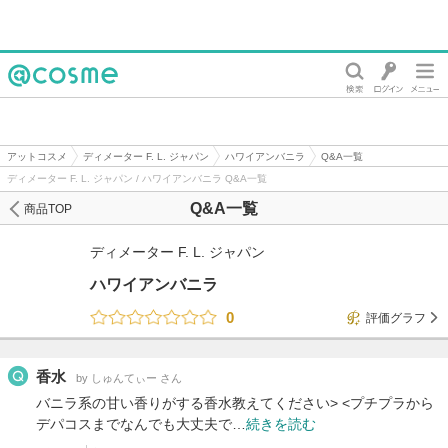
@cosme
アットコスメ
ディメーター F. L. ジャパン
ハワイアンバニラ
Q&A一覧
ディメーター F. L. ジャパン / ハワイアンバニラ Q&A一覧
Q&A一覧
商品TOP
ディメーター F. L. ジャパン
ハワイアンバニラ
0
評価グラフ
香水
by しゅんてぃー さん
バニラ系の甘い香りがする香水教えてください> <プチプラから
デパコスまでなんでも大丈夫で…
続きを読む