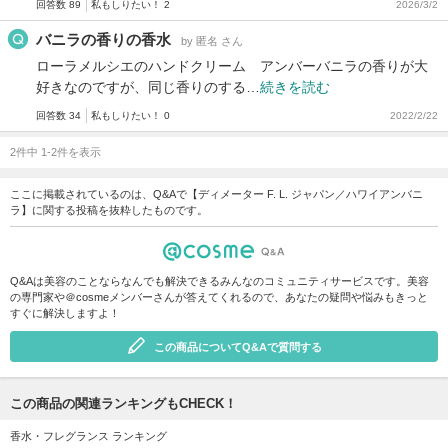
回答数 89
私もしりたい！ 2
2026/3/2
バニラの香りの香水
by 匿名 さん
ローラメルシエのハンドクリーム アンバーバニラの香りが大
好きなのですが、同じ香りのする…
続きを読む
回答数 34
私もしりたい！ 0
2022/2/22
2件中 1-2件を表示
ここに掲載されているのは、Q&Aで【ディメーター F. L. ジャパン／ハワイアンバニ
ラ】に関する投稿を抜粋したものです。
Q&Aは美容のことならなんでも解決できるみんなのコミュニティサービスです。美容
の専門家や＠cosmeメンバーさんが答えてくれるので、あなたの疑問や悩みもきっと
すぐに解決しますよ！
この商品についてQ&Aで質問する
この商品の関連ランキングもCHECK！
香水・フレグランス ランキング