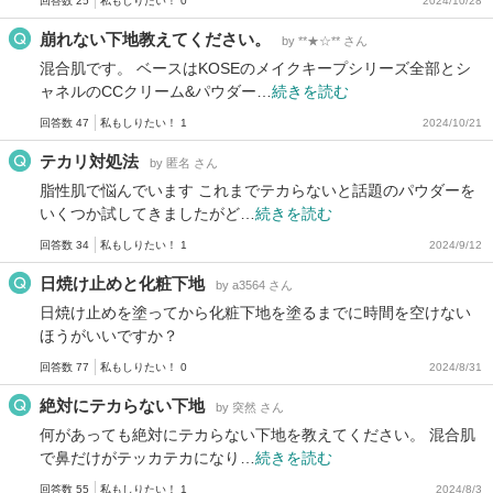
回答数 25
私もしりたい！ 0
2024/10/28
崩れない下地教えてください。
by **★☆** さん
混合肌です。 ベースはKOSEのメイクキープシリーズ全部とシ
ャネルのCCクリーム&パウダー…
続きを読む
回答数 47
私もしりたい！ 1
2024/10/21
テカリ対処法
by 匿名 さん
脂性肌で悩んでいます これまでテカらないと話題のパウダーを
いくつか試してきましたがど…
続きを読む
回答数 34
私もしりたい！ 1
2024/9/12
日焼け止めと化粧下地
by a3564 さん
日焼け止めを塗ってから化粧下地を塗るまでに時間を空けない
ほうがいいですか？
回答数 77
私もしりたい！ 0
2024/8/31
絶対にテカらない下地
by 突然 さん
何があっても絶対にテカらない下地を教えてください。 混合肌
で鼻だけがテッカテカになり…
続きを読む
回答数 55
私もしりたい！ 1
2024/8/3