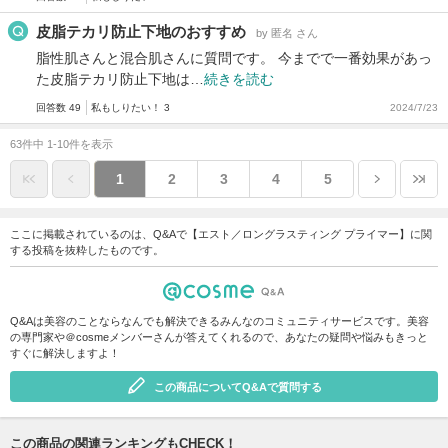
皮脂テカリ防止下地のおすすめ
by 匿名 さん
脂性肌さんと混合肌さんに質問です。 今までで一番効果があっ
た皮脂テカリ防止下地は…
続きを読む
回答数 49
私もしりたい！ 3
2024/7/23
63件中 1-10件を表示
1
2
3
4
5
ここに掲載されているのは、Q&Aで【エスト／ロングラスティング プライマー】に関
する投稿を抜粋したものです。
Q&Aは美容のことならなんでも解決できるみんなのコミュニティサービスです。美容
の専門家や＠cosmeメンバーさんが答えてくれるので、あなたの疑問や悩みもきっと
すぐに解決しますよ！
この商品についてQ&Aで質問する
この商品の関連ランキングもCHECK！