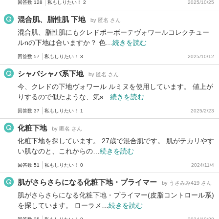
回答数 128
私もしりたい！ 2
2025/10/25
混合肌、脂性肌 下地
by 匿名 さん
混合肌、脂性肌にもクレドポーボーテヴォワールコレクチュー
ルnの下地は合いますか？ 色…
続きを読む
回答数 57
私もしりたい！ 3
2025/10/12
シャバシャバ系下地
by 匿名 さん
今、クレドの下地ヴォワール ルミヌを使用しています。 値上が
りするので似たような、気s…
続きを読む
回答数 37
私もしりたい！ 1
2025/2/23
化粧下地
by 匿名 さん
化粧下地を探しています。 27歳で混合肌です。 肌がテカリやす
い肌なのと、これからの…
続きを読む
回答数 51
私もしりたい！ 0
2024/11/4
肌がさらさらになる化粧下地・プライマー
by うさみみ419 さん
肌がさらさらになる化粧下地・プライマー(皮脂コントロール系)
を探しています。 ローラメ…
続きを読む