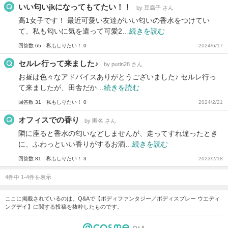
いい匂いjkになってもてたい！！
by 豆腐子 さん
高1女子です！ 最近可愛い友達がいい匂いの香水をつけてい
て、私も匂いに気を遣って可愛2…
続きを読む
回答数 65
私もしりたい！ 0
2024/6/17
セルレ行って来ました♪
by purin28 さん
お昼は色々なアドバイスありがとうございました♪ セルレ行っ
て来ましたが、田舎だか…
続きを読む
回答数 31
私もしりたい！ 0
2024/2/21
オフィスでの香り
by 匿名 さん
隣に座ると香水の匂いなどしませんが、走ってすれ違ったとき
に、ふわっといい香りがするお洒…
続きを読む
回答数 81
私もしりたい！ 3
2023/2/18
4件中 1-4件を表示
ここに掲載されているのは、Q&Aで【ボディファンタジー／ボディスプレー ウエディ
ングデイ】に関する投稿を抜粋したものです。