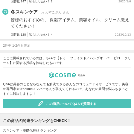
回答数 147
私もしりたい！ 1
2025/1/6
冬スキンケア
by わすこさん さん
皆様のおすすめの、 保湿アイテム、美容オイル、クリーム教え
てください！
回答数 128
私もしりたい！ 4
2023/10/13
2件中 1-2件を表示
ここに掲載されているのは、Q&Aで【トゥー フェイスド／ハングオーバー ピロー クリ
ーム】に関する投稿を抜粋したものです。
Q&Aは美容のことならなんでも解決できるみんなのコミュニティサービスです。美容
の専門家や＠cosmeメンバーさんが答えてくれるので、あなたの疑問や悩みもきっと
すぐに解決しますよ！
この商品についてQ&Aで質問する
この商品の関連ランキングもCHECK！
スキンケア・基礎化粧品 ランキング