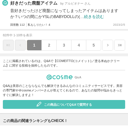
好きだった廃盤アイテム
by アルビオナー さん
昔好きだったけど廃盤になってしまったアイテムはあります
か？いつの間にかYSLのBABYDOLLの(…
続きを読む
回答数 112
私もしりたい！ 4
2023/2/5
82件中 1-10件を表示
1
2
3
4
5
ここに掲載されているのは、Q&Aで【COMEITTO(コメイット)／塗る米ぬかクリー
ム】に関する投稿を抜粋したものです。
Q&Aは美容のことならなんでも解決できるみんなのコミュニティサービスです。美容
の専門家や＠cosmeメンバーさんが答えてくれるので、あなたの疑問や悩みもきっと
すぐに解決しますよ！
この商品についてQ&Aで質問する
この商品の関連ランキングもCHECK！