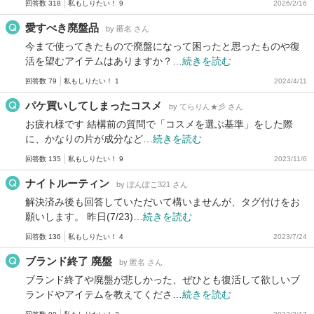
回答数 318
私もしりたい！ 9
2026/2/16
愛すべき廃盤品
by 匿名 さん
今まで使ってきたもので廃盤になって困ったと思ったものや復
活を望むアイテムはありますか？…
続きを読む
回答数 79
私もしりたい！ 1
2024/4/11
パケ買いしてしまったコスメ
by てらりん★彡 さん
お疲れ様です 結構前の質問で「コスメを選ぶ基準」をした際
に、かなりの片が成分など…
続きを読む
回答数 135
私もしりたい！ 9
2023/11/6
ナイトルーティン
by ぽんぽこ321 さん
解決済み後も回答していただいて構いませんが、タグ付けをお
願いします。 昨日(7/23)…
続きを読む
回答数 136
私もしりたい！ 4
2023/7/24
ブランド終了 廃盤
by 匿名 さん
ブランド終了や廃盤が悲しかった、ぜひとも復活して欲しいブ
ランドやアイテムを教えてくださ…
続きを読む