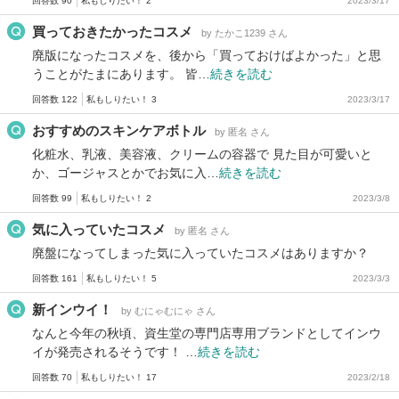
回答数 90
私もしりたい！ 2
2023/3/17
買っておきたかったコスメ
by たかこ1239 さん
廃版になったコスメを、後から「買っておけばよかった」と思
うことがたまにあります。 皆…
続きを読む
回答数 122
私もしりたい！ 3
2023/3/17
おすすめのスキンケアボトル
by 匿名 さん
化粧水、乳液、美容液、クリームの容器で 見た目が可愛いと
か、ゴージャスとかでお気に入…
続きを読む
回答数 99
私もしりたい！ 2
2023/3/8
気に入っていたコスメ
by 匿名 さん
廃盤になってしまった気に入っていたコスメはありますか？
回答数 161
私もしりたい！ 5
2023/3/3
新インウイ！
by むにゃむにゃ さん
なんと今年の秋頃、資生堂の専門店専用ブランドとしてインウ
イが発売されるそうです！ …
続きを読む
回答数 70
私もしりたい！ 17
2023/2/18