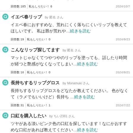
回答数 185
私もしりたい！ 6
2024/10/7
イエベ春リップ
by 匿名 さん
イエベ春におすすめな、荒れにくく落ちにくいリップを教えて
ほしいです。 私は唇が荒れや…
続きを読む
回答数 19
私もしりたい！ 0
2024/9/23
こんなリップ探してます
by 匿名 さん
マットじゃなくてつやつやのリップを塗っても、話したり時間
が経つと艶感がなくなってしまい…
続きを読む
回答数 16
私もしりたい！ 0
2024/8/21
長持ちするリップグロス
by Monamuki さん
長持ちするリップグロスをどなたか教えてください。 色がなく
て（ラメでもいいけど）長持ち …
続きを読む
回答数 31
私もしりたい！ 1
2024/7/22
口紅を購入したい
by ちい2381 さん
ツヤがある淡いピンク色の口紅を探しています！なにかおすす
めな口紅があれば教えてください…
続きを読む