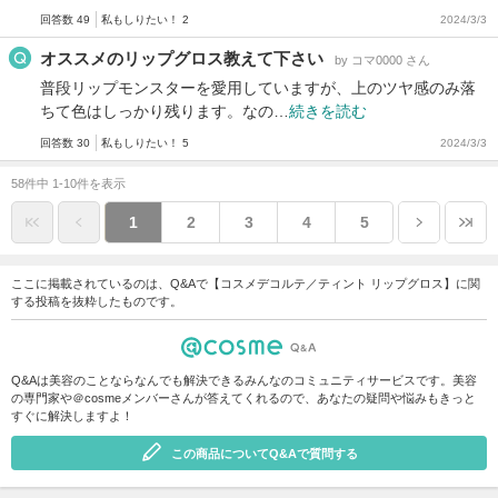
回答数 49
私もしりたい！ 2
2024/3/3
オススメのリップグロス教えて下さい
by コマ0000 さん
普段リップモンスターを愛用していますが、上のツヤ感のみ落
ちて色はしっかり残ります。なの…
続きを読む
回答数 30
私もしりたい！ 5
2024/3/3
58件中 1-10件を表示
1
2
3
4
5
ここに掲載されているのは、Q&Aで【コスメデコルテ／ティント リップグロス】に関
する投稿を抜粋したものです。
Q&Aは美容のことならなんでも解決できるみんなのコミュニティサービスです。美容
の専門家や＠cosmeメンバーさんが答えてくれるので、あなたの疑問や悩みもきっと
すぐに解決しますよ！
この商品についてQ&Aで質問する