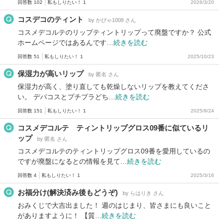
回答数 102
私もしりたい！ 1
2026/3/20
コスデコのティント
by かぴゃ1008 さん
コスメデコルテのリップティントリップって廃盤ですか？ 公式
ホームページではあるんです…
続きを読む
回答数 51
私もしりたい！ 1
2025/10/23
保湿力が高いリップ
by 匿名 さん
保湿力が高く、塗り直しても乾燥しないリップを教えてくださ
い。 デパコスとプチプラどち…
続きを読む
回答数 151
私もしりたい！ 1
2025/9/24
コスメデコルテ ティントリップグロス09番に似ているリ
ップ
by 匿名 さん
コスメデコルテのティントリップグロス09番を愛用しているの
ですが廃盤になるとの情報を見て…
続きを読む
回答数 4
私もしりたい！ 1
2025/3/16
お福分け(解決済み後もどうぞ)
by らはりき さん
おみくじで大吉出ました！ 週のはじまり、皆さまにも良いこと
がありますように！ 【質…
続きを読む