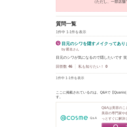
（ただし、一部店舗
質問一覧
1件中 1-1件を表示
目元のシワを隠すメイクってあり
by 匿名
さん
目元のシワが気になるので隠したいです 
回答数
46
私も知りたい！
0
1件中 1-1件を表示
ここに掲載されているのは、Q&Aで【Quani
す。
Q&Aは美容の
美容の専門家や
っとすぐに解決