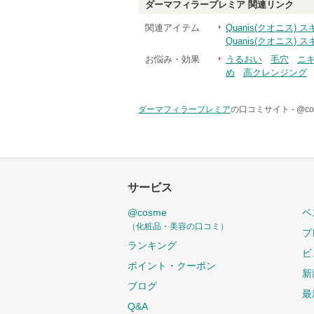
ダーマフィラープレミア
関連リンク
関連アイテム
Quanis(クオニス)
Quanis(クオニス)
お悩み・効果
うるおい
毛穴
ニ
め
高クレンジング
ダーマフィラープレミア
の口コミサイト -
@c
サービス
@cosme
ベ
（化粧品・美容の口コミ）
プ
ランキング
ビ
ポイント・クーポン
新
ブログ
最
Q&A