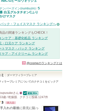
ドクターケイか
ABC-Gピールウォッシュ
/
らのお知らせが
あります
5
ナンバーズイン(numbuzin)
/
番 白玉グルタチオンCふり
かけマスク
パック・フェイスマスク ランキングへ
商品の関連ランキングもCHECK！
キンケア・基礎化粧品 ランキング
元・口元ケア ランキング
ートマスク・パック ランキング
イケア・アイクリーム ランキング
?
@cosmeのランキングとは
コミ
ダーマフィラープレミア
フィラープレミア
についてのクチコミをピックア
pupusuke
さん
認証済
53歳 / 乾燥肌
25
クチコミ投稿
1247
件
3
購入品
人
手入れの最後に目元に貼っ
以