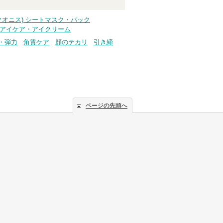
s(クオニス) シートマスク・パック
ス) アイケア・アイクリーム
・弾力
角質ケア
顔のテカリ
引き締
ページの先頭へ