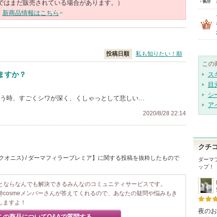
ではまだ販売されている場合があります。）
新商品情報はこちら
投稿日順
私も知りたい！順
この
ますか？
ス
目
シ
笑う時、すごくシワが深く、くしゃっとして悲しい…
ア
2020/8/28 22:14
クチ
s(クオニス) / ダーマフィラープレミア】に関する投稿を抜粋したもので
ダーマ
ップ！
ことならなんでも解決できるみんなのコミュニティサービスです。
@cosmeメンバーさんが答えてくれるので、あなたの疑問や悩みもき
しますよ！
夜のお
この商品についてQ&Aで質問する