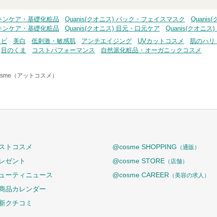
 スキンケア・基礎化粧品
Quanis(クオニス) パック・フェイスマスク
Quani
 スキンケア・基礎化粧品
Quanis(クオニス) 目元・口元ケア
Quanis(クオニ
キビ
美白
低刺激・敏感肌
アンチエイジング
UVカットコスメ
肌のハリ
目のくま
コストパフォーマンス
自然派化粧品・オーガニックコスメ
osme（アットコスメ）
ストコスメ
@cosme SHOPPING
（通販）
レゼント
@cosme STORE
（店舗）
ューティニュース
@cosme CAREER
（美容の求人）
商品カレンダー
新クチコミ