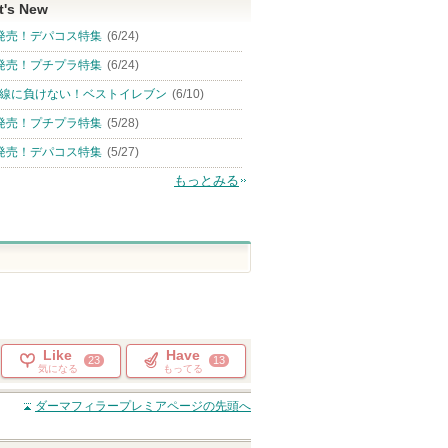
t's New
発売！デパコス特集
(6/24)
発売！プチプラ特集
(6/24)
線に負けない！ベストイレブン
(6/10)
発売！プチプラ特集
(5/28)
発売！デパコス特集
(5/27)
もっとみる
Like
Have
23
13
気になる
もってる
ダーマフィラープレミア
ページの先頭へ