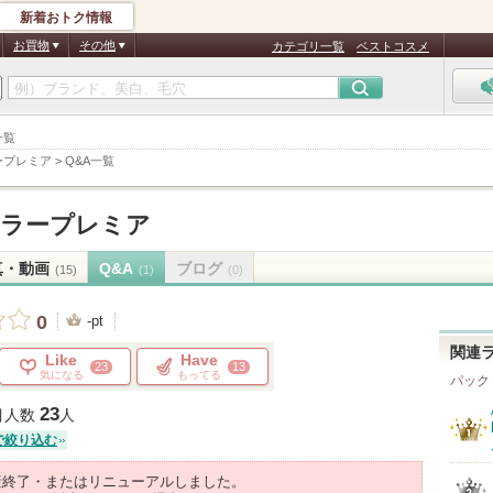
新着おトク情報
お買物
その他
カテゴリ一覧
ベストコスメ
一覧
ープレミア
>
Q&A一覧
ィラープレミア
真・動画
Q&A
ブログ
(15)
(1)
(0)
0
-pt
関連
Like
Have
23
13
気になる
もってる
パック
23
目人数
人
で絞り込む
産終了・またはリニューアルしました。