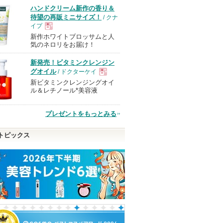
ハンドクリーム新作の香り＆
す
待望の再販ミニサイズ！
/ クナ
イプ
新作ホワイトブロッサムと人
現
気のネロリをお届け！
新発売！ビタミンクレンジン
品
グオイル
/ ドクターケイ
新ビタミンクレンジングオイ
現
ル＆レチノール*美容液
品
プレゼントをもっとみる
トピックス