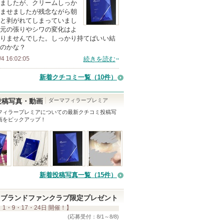
ましたが、クリームしっか
上
ませましたが残念ながら朝
の
と剥がれてしまっていまし
元の張りやシワの変化はよ
メ
りませんでした。しっかり持てばいい結
ン
のかな？
バ
/4 16:02:05
続きを読む
ー
新着クチコミ一覧
（10件）
に
お
ダーマフィラープレミア
投稿写真・動画
気
フィラープレミア
についての最新クチコミ投稿写
に
画をピックアップ！
入
り
登
録
さ
新着投稿写真一覧（15件）
れ
て
ブランドファンクラブ限定プレゼント
 1・9・17・24日 開催！】
い
(応募受付：8/1～8/8)
ま