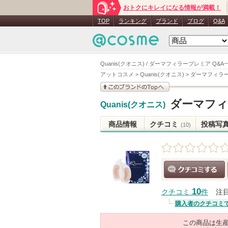
おトクにキレイになる情報が満載！
TOP
ランキング
ブランド
ブログ
Q&A
Quanis(クオニス) / ダーマフィラープレミア Q&A
アットコスメ
>
Quanis(クオニス)
>
ダーマフィラ
このブランドの情報を
ダーマフ
Quanis(クオニス)
見る
商品情報
クチコミ
投稿写
(10)
クチコミする
10
クチコミ
件
注
購入者のクチコミ
この商品は生