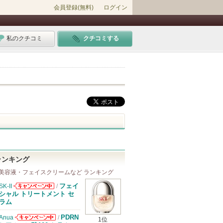
会員登録(無料)
ログイン
私のクチコミ
クチコミする
ランキング
美容液・フェイスクリームなど ランキング
フェイ
SK-II
/
SK-IIからのお
シャル トリートメント セ
知らせがありま
ラム
す
PDRN
Anua
/
1位