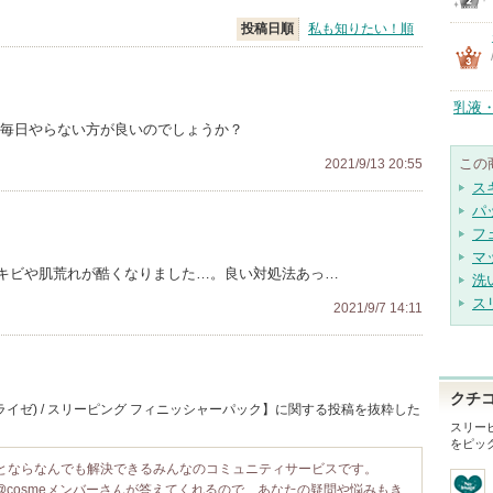
投稿日順
私も知りたい！順
乳液
は毎日やらない方が良いのでしょうか？
この
2021/9/13 20:55
ス
パ
フ
マ
キビや肌荒れが酷くなりました…。良い対処法あっ…
洗
ス
2021/9/7 14:11
クチ
(ライゼ) / スリーピング フィニッシャーパック】に関する投稿を抜粋した
スリー
をピッ
ことならなんでも解決できるみんなのコミュニティサービスです。
@cosmeメンバーさんが答えてくれるので、あなたの疑問や悩みもき