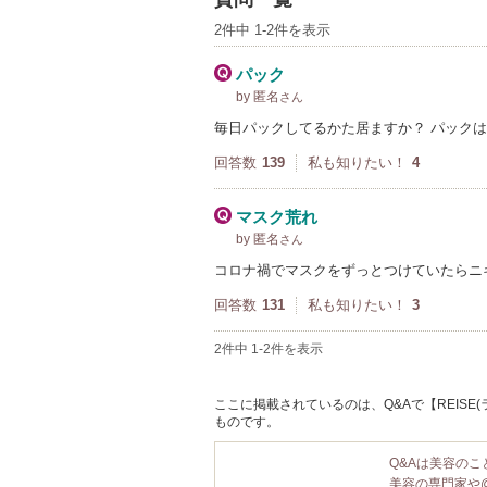
2件中 1-2件を表示
パック
by 匿名
さん
毎日パックしてるかた居ますか？ パック
回答数
139
私も知りたい！
4
マスク荒れ
by 匿名
さん
コロナ禍でマスクをずっとつけていたらニ
回答数
131
私も知りたい！
3
2件中 1-2件を表示
ここに掲載されているのは、Q&Aで【REISE
ものです。
Q&Aは美容の
美容の専門家や