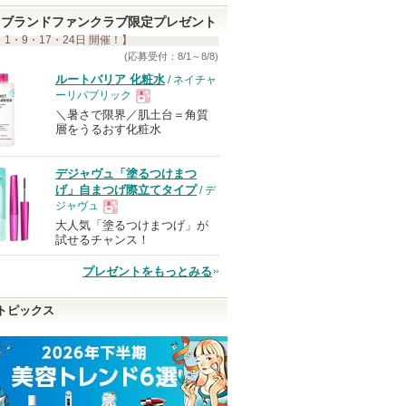
ブランドファンクラブ限定プレゼント
 1・9・17・24日 開催！】
(応募受付：8/1～8/8)
ルートバリア 化粧水
/ ネイチャ
ーリパブリック
＼暑さで限界／肌土台＝角質
現
層をうるおす化粧水
品
デジャヴュ「塗るつけまつ
げ」自まつげ際立てタイプ
/ デ
ジャヴュ
大人気「塗るつけまつげ」が
現
試せるチャンス！
プレゼントをもっとみる
品
トピックス