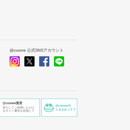
@cosme 公式SNSアカウント
instagram
x
facebook
line
@cosme宣言
@cosmeの
安心してご利用いただけ
ミカエルって？
るサイト運営を目指して