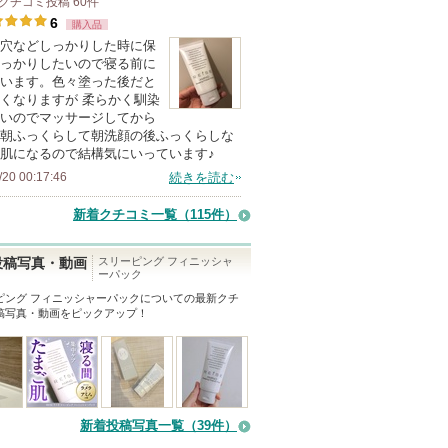
クチコミ投稿
60
件
6
購入品
穴などしっかりした時に保
っかりしたいので寝る前に
います。色々塗った後だと
くなりますが 柔らかく馴染
いのでマッサージしてから
朝ふっくらして朝洗顔の後ふっくらしな
肌になるので結構気にいっています♪
/20 00:17:46
続きを読む
新着クチコミ一覧
（115件）
スリーピング フィニッシャ
投稿写真・動画
ーパック
ピング フィニッシャーパック
についての最新クチ
稿写真・動画をピックアップ！
新着投稿写真一覧（39件）