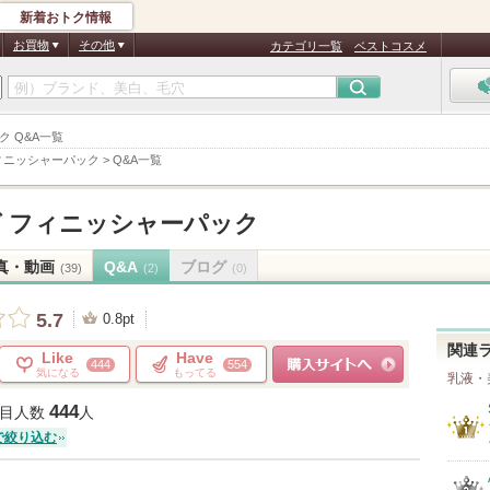
新着おトク情報
お買物
その他
カテゴリ一覧
ベストコスメ
ク Q&A一覧
ィニッシャーパック
>
Q&A一覧
 フィニッシャーパック
真・動画
Q&A
ブログ
(39)
(2)
(0)
5.7
0.8pt
関連
Like
Have
444
554
気になる
もってる
乳液・
ショッピングサイトへ
444
目人数
人
で絞り込む