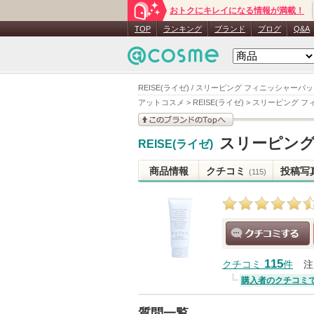
おトクにキレイになる情報が満載！
TOP
ランキング
ブランド
ブログ
Q&A
REISE(ライゼ) / スリーピング フィニッシャーパッ
アットコスメ
>
REISE(ライゼ)
>
スリーピング フ
このブランドの情報を
スリーピング
REISE(ライゼ)
見る
商品情報
クチコミ
投稿写
(115)
クチコミする
115
クチコミ
件
注
購入者のクチコミ
質問一覧