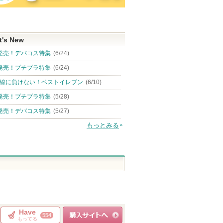
t's New
発売！デパコス特集
(6/24)
発売！プチプラ特集
(6/24)
線に負けない！ベストイレブン
(6/10)
発売！プチプラ特集
(5/28)
発売！デパコス特集
(5/27)
もっとみる
Have
554
もってる