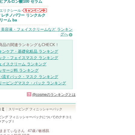
Anuaからのお
ヒアルロン酸100 セラム
知らせがありま
す
エリクシール
エリクシールか
レチノパワー リンクルク
/
らのお知らせが
リーム ba
あります
・美容液・フェイスクリームなど ランキン
グへ
商品の関連ランキングもCHECK！
キンケア・基礎化粧品 ランキング
ック・フェイスマスク ランキング
ェイスクリーム ランキング
ッサージ料 ランキング
い流すパック・マスク ランキング
リーピングマスク・パック ランキング
?
@cosmeのランキングとは
コミ
スリーピング フィニッシャーパック
ピング フィニッシャーパック
についてのクチコミ
クアップ！
ままてぃな
さん
47歳 / 敏感肌