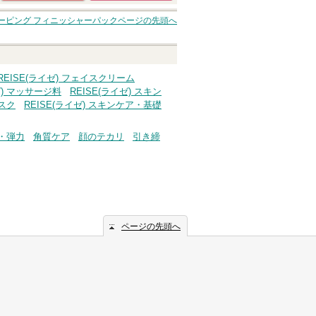
ショッピングサイト
ーピング フィニッシャーパック
ページの先頭へ
へ
REISE(ライゼ) フェイスクリーム
ゼ) マッサージ料
REISE(ライゼ) スキン
マスク
REISE(ライゼ) スキンケア・基礎
・弾力
角質ケア
顔のテカリ
引き締
ページの先頭へ