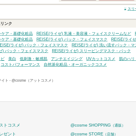
クチコミする
スリ
リンク
スキンケア・基礎化粧品
REISE(ライゼ) 乳液・美容液・フェイスクリームなど
スキンケア・基礎化粧品
REISE(ライゼ) パック・フェイスマスク
REISE(ライ
REISE(ライゼ) パック・フェイスマスク
REISE(ライゼ) 洗い流すパック・
イゼ) パック・フェイスマスク
REISE(ライゼ) スリーピングマスク・パック
キビ
美白
低刺激・敏感肌
アンチエイジング
UVカットコスメ
肌のハリ
コストパフォーマンス
自然派化粧品・オーガニックコスメ
イト -
@cosme（アットコスメ）
ストコスメ
@cosme SHOPPING
（通販）
レゼント
@cosme STORE
（店舗）