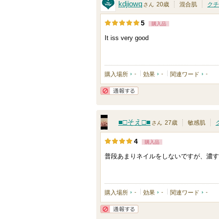
kdjiowq
20歳
混合肌
クチ
さん
5
購入品
It iss very good
購入場所
-
効果
-
関連ワード
-
通報する
■□そえ□■
27歳
敏感肌
さん
4
購入品
普段あまりネイルをしないですが、濃す
購入場所
-
効果
-
関連ワード
-
通報する