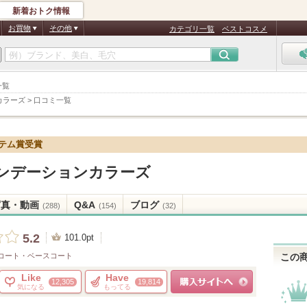
新着おトク情報
お買物
その他
カテゴリ一覧
ベストコスメ
一覧
カラーズ
>
口コミ一覧
イテム賞受賞
ンデーションカラーズ
写真・動画
Q&A
ブログ
(288)
(154)
(32)
5.2
101.0pt
コート・ベースコート
この
Like
Have
12,305
19,814
気になる
もってる
ショッピングサイトへ