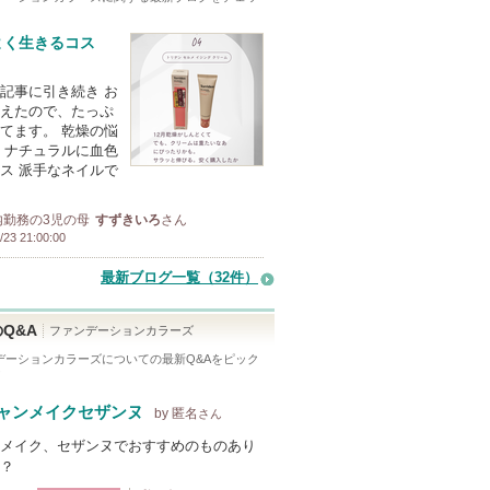
よく生きるコス
記事に引き続き お
えたので、たっぷ
てます。 乾燥の悩
 ナチュラルに血色
ス 派手なネイルで
内勤務の3児の母
すずきいろ
さん
/23 21:00:00
最新ブログ一覧（32件）
Q&A
ファンデーションカラーズ
デーションカラーズ
についての最新Q&Aをピック
！
ャンメイクセザンヌ
by 匿名
さん
メイク、セザンヌでおすすめのものあり
？