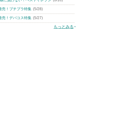
線に負けない！ベストイレブン
(6/10)
発売！プチプラ特集
(5/28)
発売！デパコス特集
(5/27)
もっとみる