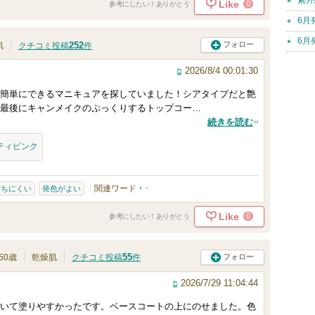
紫外
Like
0
参考にしたい！ありがとう
6月
6月
252
フォロー
肌
クチコミ投稿
件
2026/8/4 00:01:30
簡単にできるマニキュアを探していました！シアタイプだと艶
最後にキャンメイクのぷっくりするトップコー…
続きを読む
スティピンク
関連ワード
-
落ちにくい
発色がよい
Like
0
参考にしたい！ありがとう
55
フォロー
50歳
乾燥肌
クチコミ投稿
件
2026/7/29 11:04:44
いて塗りやすかったです。ベースコートの上にのせました。色