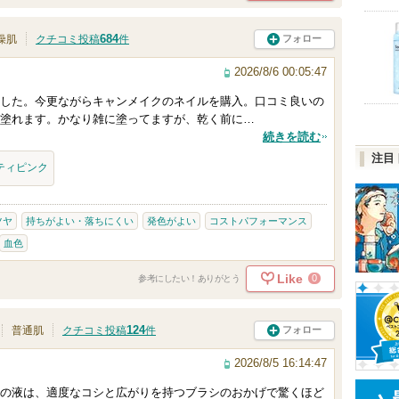
684
フォロー
燥肌
クチコミ投稿
件
2026/8/6 00:05:47
した。今更ながらキャンメイクのネイルを購入。口コミ良いの
塗れます。かなり雑に塗ってますが、乾く前に…
続きを読む
注目
スティピンク
ツヤ
持ちがよい・落ちにくい
発色がよい
コストパフォーマンス
血色
Like
0
参考にしたい！ありがとう
124
フォロー
普通肌
クチコミ投稿
件
2026/8/5 16:14:47
の液は、適度なコシと広がりを持つブラシのおかげで驚くほど