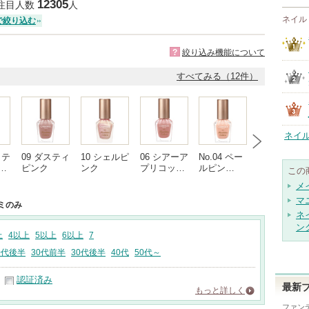
12305
注目人数
人
ネイル
で絞り込む
?
絞り込み機能について
すべてみる（12件）
ネイ
クテ
09 ダスティ
10 シェルピ
06 シアーア
No.04 ペー
No.02 ラベ
…
ピンク
ンク
プリコッ…
ルピン…
ンダー…
この
メ
マ
ミのみ
ネ
ン
上
4以上
5以上
6以上
7
0代後半
30代前半
30代後半
40代
50代～
認証済み
最新
もっと詳しく
ファン