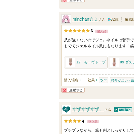
れ
通報する
に
て
お
minchan☆ミ
32歳
敏感
い
さん
気
1
ま
に
6
購入品
0
す
入
爪が強くないのでジェルネイルは苦手で
人
り
もでてジェルネイル風にもなります！笑
以
登
上
録
12 モーヴトープ
09 ダ
の
さ
メ
れ
ン
購入場所
-
効果
ツヤ
持ちがよい・
て
バ
い
ー
通報する
ま
に
す
ずずずずずず、
さん
お
認証済
気
4
購入品
に
プチプラながら、筆も割としっかりして
入