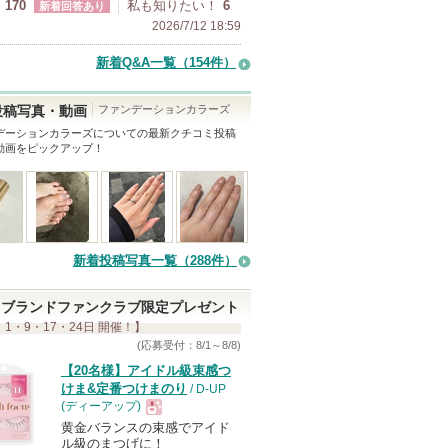
170
私も知りたい！
6
新着回答あり
2026/7/12 18:59
新着Q&A一覧（154件）
ファンデーションカラーズ
投稿写真・動画
デーションカラーズ
についての最新クチコミ投稿
動画をピックアップ！
新着投稿写真一覧（288件）
ブランドファンクラブ限定プレゼント
 1・9・17・24日 開催！】
(応募受付：8/1～8/8)
【20名様】アイドル級束感つ
けま&定番つけまのり
/ D-UP
(ディーアップ)
黄金バランスの束感でアイド
現
ル級のまつげに！