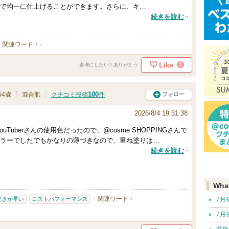
で均一に仕上げることができます。さらに、キ…
続きを読む
関連ワード
-
Like
0
参考にしたい！ありがとう
100
フォロー
54歳
混合肌
クチコミ投稿
件
2026/8/4 19:31:38
Tuberさんの使用色だったので、@cosme SHOPPINGさんで
ラーでしたでもかなりの薄づきなので、重ね塗りは…
続きを読む
Wha
関連ワード
乾きが早い
コストパフォーマンス
7月
7月