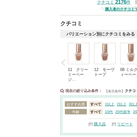
2176
クチコミ
件
購入者のクチコミ
クチコミ
バリエーション別にクチコミをみる
11 クリー
12 モーヴ
08 ミル
ミーベー
トープ
ィーベー
ジ…
現在の絞り込み条件：
クチコ
【表示条件】
おすすめ度
すべて
1以上
2以上
3以
年齢
すべて
10代
20代前半
2
購入品
リピート