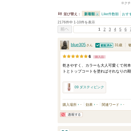
※クチ
並び替え：
新着順
Like件数順
おす
2176件中 1-10件を表示
1
2
3
4
5
6
前へ
blue305
31歳
さん
認証済
6
購入品
乾きやすく、カラーも大人可愛くて何本
トとトップコートを塗ればそれなりの期
09 ダスティピンク
購入場所
-
効果
-
関連ワード
-
通報する