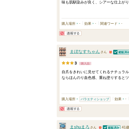
味も肌馴染みが良く、シアーな仕上がり
り
登
録
購入場所
-
効果
-
関連ワード
-
さ
れ
通報する
て
まぼなすちゃん
い
さん
認証済
5
ま
3
購入品
0
す
自爪をきれいに見せてくれるナチュラル
人
ならほんのり血色感、重ね塗りするとツ
以
上
の
購入場所
効果
-
バラエティショップ
メ
ン
通報する
バ
ー
まshuまろ
41
さん