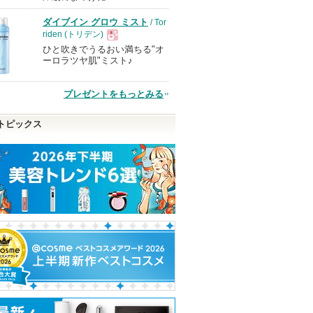
ダイブイン グロウ ミスト
/ Tor
品
riden (トリデン)
ひと吹きでうるおい満ちる"オ
現
ーロラツヤ肌"ミスト♪
品
プレゼントをもっとみる
トピックス