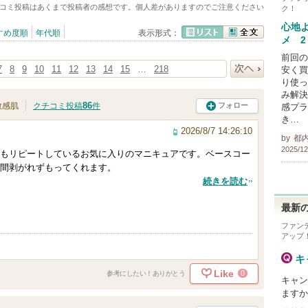
コミ投稿はあくまで投稿者の感想です。個人差がありますのでご注意ください
ク！
心地
すめ度順
年代順
表示形式：
メ 2
リスト
全文
前回の
7
8
9
10
11
12
13
14
15
…
218
安く買
り使っ
次へ
み解決
86
フォロー
敏感肌
クチコミ投稿
件
感プラ
き…
2026/8/7 14:26:10
by
都
2025/12
もリピートしているお気に入りのマニキュアです。ベースコー
間剥がれずもってくれます。
続きを読む
最新の
ファン
アップ
キ
Like
0
参考にしたい！ありがとう
キャン
ますか