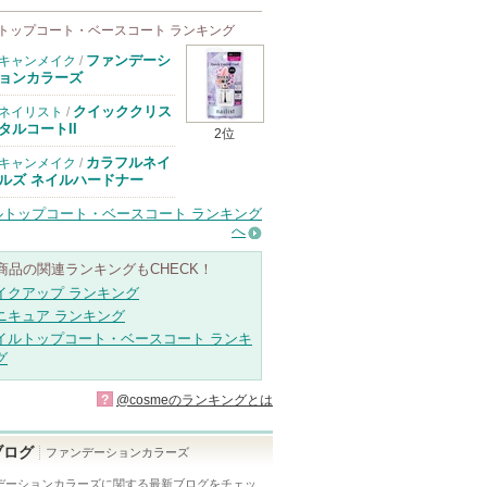
トップコート・ベースコート ランキング
ファンデーシ
キャンメイク
/
ョンカラーズ
クイッククリス
ネイリスト
/
タルコートII
2位
カラフルネイ
キャンメイク
/
ルズ ネイルハードナー
ルトップコート・ベースコート ランキング
へ
No.01 ナチ
07 ミルキー
No.05 ピン
No.03 シア
ュラル…
オレンジ
クベー…
ーライ…
商品の関連ランキングもCHECK！
イクアップ ランキング
ニキュア ランキング
イルトップコート・ベースコート ランキ
グ
?
@cosmeのランキングとは
ブログ
ファンデーションカラーズ
デーションカラーズ
に関する最新ブログをチェッ