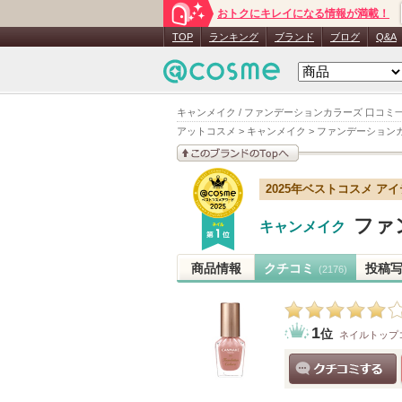
おトクにキレイになる情報が満載！
TOP
ランキング
ブランド
ブログ
Q&A
キャンメイク / ファンデーションカラーズ 口コミ
アットコスメ
>
キャンメイク
>
ファンデーション
このブランドの情報を
2025年ベストコスメ ア
見る
ファ
キャンメイク
商品情報
クチコミ
投稿
(2176)
1
位
ネイルトップ
クチコミする