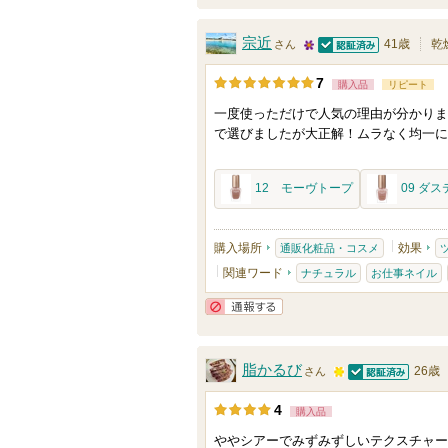
宗近
41歳
乾
さん
認証済
2
7
購入品
リピート
5
一度使っただけで人気の理由が分かりま
人
で選びましたが大正解！ムラなく均一に
以
上
12 モーヴトープ
09 ダ
の
メ
ン
購入場所
効果
通販化粧品・コスメ
バ
関連ワード
ナチュラル
お仕事ネイル
ー
通報する
に
お
脂かるび
26歳
さん
気
認証済
1
に
4
購入品
0
入
ややシアーでみずみずしいテクスチャー
0