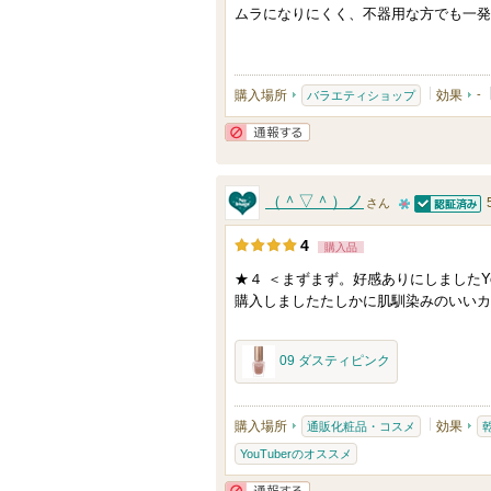
り
ムラになりにくく、不器用な方でも一発
人
登
以
録
上
さ
購入場所
効果
-
バラエティショップ
の
れ
メ
て
通報する
ン
い
バ
（＾▽＾）ノ
ま
さん
ー
認証済
1
す
4
購入品
に
0
お
★４ ＜まずまず。好感ありにしましたYou
人
購入しましたたしかに肌馴染みのいいカ
気
以
に
上
09 ダスティピンク
入
の
り
メ
登
ン
購入場所
効果
通販化粧品・コスメ
録
バ
YouTuberのオススメ
さ
ー