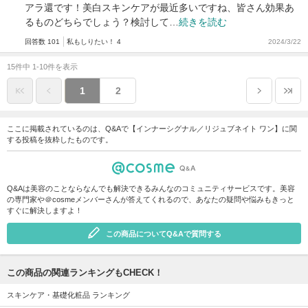
アラ還です！美白スキンケアが最近多いですね、皆さん効果あ
るものどちらでしょう？検討して…
続きを読む
回答数 101
私もしりたい！ 4
2024/3/22
15件中 1-10件を表示
1
2
ここに掲載されているのは、Q&Aで【インナーシグナル／リジュブネイト ワン】に関
する投稿を抜粋したものです。
Q&Aは美容のことならなんでも解決できるみんなのコミュニティサービスです。美容
の専門家や＠cosmeメンバーさんが答えてくれるので、あなたの疑問や悩みもきっと
すぐに解決しますよ！
この商品についてQ&Aで質問する
この商品の関連ランキングもCHECK！
スキンケア・基礎化粧品 ランキング