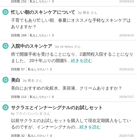
回答数 152
私もしりたい！ 3
2026/5/24
忙しい朝のスキンケアについて
by 匿名 さん
子育てもあり忙しい朝、春夏にオススメな手軽なスキンケアは
ありますか？
回答数 189
私もしりたい！ 3
2026/4/15
入院中のスキンケア
by ck-tenco さん
癌で開腹手術を受けることになり、2週間程入院することになり
ました。 20十年ぶりの開腹5…
続きを読む
回答数 57
私もしりたい！ 2
2026/2/21
美白
by 匿名 さん
美白におすすめの化粧水、美容液、クリームありますか？
回答数 112
私もしりたい！ 0
2025/7/27
サクラエとインナーシグナルのお試しセット
by フライパンパンダ さん
以前サクラエのお試しセットを購入して現在定期購入をしてい
るのですが、インナーシグナルの…
続きを読む
回答数 32
私もしりたい！ 0
2025/7/20