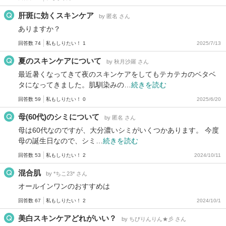
肝斑に効くスキンケア
by 匿名 さん
ありますか？
回答数 74
私もしりたい！ 1
2025/7/13
夏のスキンケアについて
by 秋月沙羅 さん
最近暑くなってきて夜のスキンケアをしてもテカテカのベタベ
タになってきました。肌馴染みの…
続きを読む
回答数 59
私もしりたい！ 0
2025/6/20
母(60代)のシミについて
by 匿名 さん
母は60代なのですが、大分濃いシミがいくつかあります。 今度
母の誕生日なので、シミ…
続きを読む
回答数 53
私もしりたい！ 2
2024/10/11
混合肌
by *ちこ23* さん
オールインワンのおすすめは
回答数 67
私もしりたい！ 2
2024/10/1
美白スキンケアどれがいい？
by ちびりんりん★彡 さん