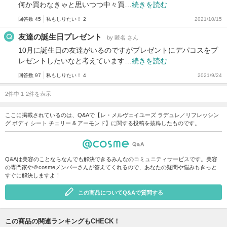
何か買わなきゃと思いつつ中々買…
続きを読む
回答数 45
私もしりたい！ 2
2021/10/15
友達の誕生日プレゼント
by 匿名 さん
10月に誕生日の友達がいるのですがプレゼントにデパコスをプ
レゼントしたいなと考えています…
続きを読む
回答数 97
私もしりたい！ 4
2021/9/24
2件中 1-2件を表示
ここに掲載されているのは、Q&Aで【レ・メルヴェイユーズ ラデュレ／リフレッシン
グ ボディ シート チェリー & アーモンド】に関する投稿を抜粋したものです。
Q&Aは美容のことならなんでも解決できるみんなのコミュニティサービスです。美容
の専門家や＠cosmeメンバーさんが答えてくれるので、あなたの疑問や悩みもきっと
すぐに解決しますよ！
この商品についてQ&Aで質問する
この商品の関連ランキングもCHECK！