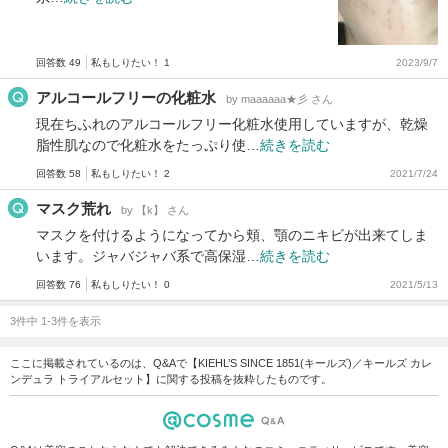
回答数 49
私もしりたい！ 1
2023/9/7
アルコールフリーの化粧水
by maaaaaa★彡 さん
現在ちふれのアルコールフリー化粧水使用していますが、乾燥
脂性肌なので化粧水をたっぷり使…
続きを読む
回答数 58
私もしりたい！ 2
2021/7/24
マスク荒れ
by 【k】 さん
マスクを付けるようになってから頬、顎のニキビが出来てしま
います。ジャバジャバ系で高保湿…
続きを読む
回答数 76
私もしりたい！ 0
2021/5/13
3件中 1-3件を表示
ここに掲載されているのは、Q&Aで【KIEHL’S SINCE 1851(キールズ)／キールズ カレ
ンデュラ トライアルセット】に関する投稿を抜粋したものです。