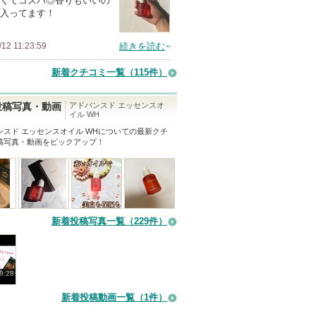
くてコスパ◎香りもいいの
上
入ってます！
の
メ
/12 11:23:59
続きを読む
ン
新着クチコミ一覧
（115件）
バ
ー
アドバンスド エッセンスオ
投稿写真・動画
に
イル WH
お
ンスド エッセンスオイル WH
についての最新クチ
稿写真・動画をピックアップ！
気
に
入
り
登
新着投稿写真一覧（229件）
録
さ
れ
0:28
て
い
新着投稿動画一覧（1件）
ま