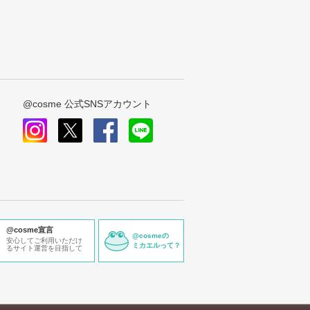
@cosme 公式SNSアカウント
instagram
x
facebook
line
@cosme宣言
@cosmeの
安心してご利用いただけ
ミカエルって？
るサイト運営を目指して