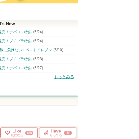
t's New
発売！デパコス特集
(6/24)
発売！プチプラ特集
(6/24)
線に負けない！ベストイレブン
(6/10)
発売！プチプラ特集
(5/28)
発売！デパコス特集
(5/27)
もっとみる
Like
Have
189
151
気になる
もってる