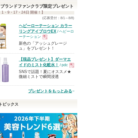
す
ブランドファンクラブ限定プレゼント
 1・9・17・24日 開催！】
(応募受付：8/1～8/8)
ヘビーローテーション カラー
リングアイブロウEX
/ ヘビーロ
ーテーション
新色の「アッシュグレージ
現
ュ」をプレゼント！
【現品プレゼント】ダーマエ
品
イドのミスト化粧水！
/ pdc
SNSで話題！夏にオススメ★
現
微細ミストで瞬間浸透
品
プレゼントをもっとみる
トピックス