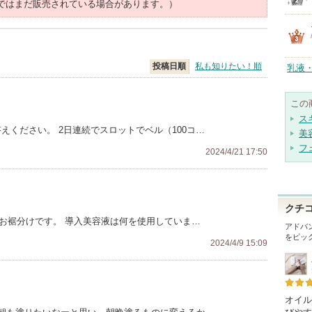
ではまだ販売されている場合があります。）
投稿日順
私も知りたい！順
乳液
この
ス
えください。 2日連続でスロットでベル（100コ…
美
フ
2024/4/21 17:50
クチ
でお裾分けです。 導入美容液は何を使用していま…
アドバ
をピッ
2024/4/9 15:09
オイル