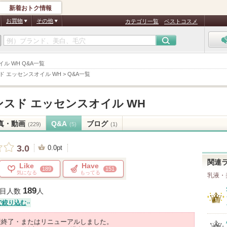
新着おトク情報
お買物
その他
カテゴリ一覧
ベストコスメ
イル WH Q&A一覧
ド エッセンスオイル WH
>
Q&A一覧
スド エッセンスオイル WH
真・動画
Q&A
ブログ
(229)
(5)
(1)
3.0
0.0pt
関連
Like
Have
189
151
気になる
もってる
乳液・
189
目人数
人
で絞り込む
産終了・またはリニューアルしました。