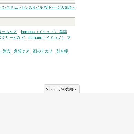
バンスド エッセンスオイル WH
ページの先頭へ
リームなど
immuno（イミュノ） 美容
イスクリームなど
immuno（イミュノ） フ
・弾力
角質ケア
顔のテカリ
引き締
ページの先頭へ