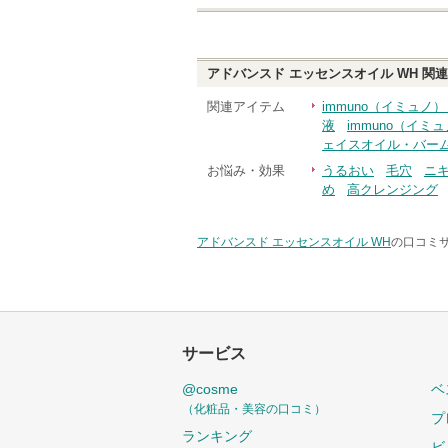
アドバンスド エッセンスオイル WH
関連
関連アイテム
immuno（イミュノ
液
immuno（イ
ェイスオイル・バー
お悩み・効果
うるおい
毛穴
ニ
め
高クレンジング
アドバンスド エッセンスオイル WH
の口コミサ
サービス
@cosme
ベ
（化粧品・美容の口コミ）
プ
ランキング
ビ