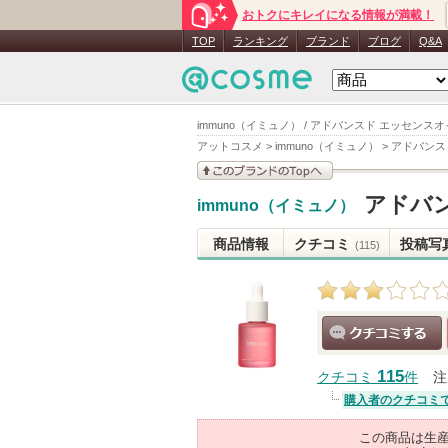
おトクにキレイになる情報が満載！
TOP
ランキング
ブランド
ブログ
Q&A
immuno（イミュノ） / アドバンスド エッセンスオ
アットコスメ
>
immuno（イミュノ）
>
アドバンス
このブランドの情報を
アドバン
immuno（イミュノ）
見る
商品情報
クチコミ
投稿写
(115)
クチコミする
115
クチコミ
件
注
購入者のクチコミ
この商品は生