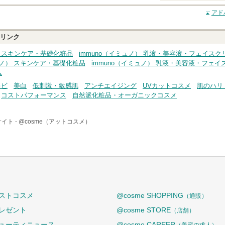
クチコミする
アド
リンク
） スキンケア・基礎化粧品
immuno（イミュノ） 乳液・美容液・フェイスク
ミュノ） スキンケア・基礎化粧品
immuno（イミュノ） 乳液・美容液・フェ
ム
キビ
美白
低刺激・敏感肌
アンチエイジング
UVカットコスメ
肌のハリ
コストパフォーマンス
自然派化粧品・オーガニックコスメ
イト -
@cosme（アットコスメ）
ストコスメ
@cosme SHOPPING
（通販）
レゼント
@cosme STORE
（店舗）
ューティニュース
@cosme CAREER