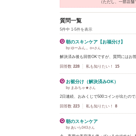
（ただし、一部店舗
質問一覧
5件中 1-5件を表示
朝のスキンケア【お福分け】
by ゆーみん.。o○
さん
解決済み後も回答OKですが、質問にはお答
回答数
228
私も知りたい！
15
お裾分け（解決済みOK）
by まみちゃ★
さん
2日連続、おみくじで500コインが出たの
回答数
223
私も知りたい！
8
朝のスキンケア
by あいら043
さん