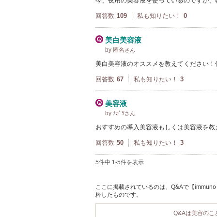
今、夜用の美容液を使っているのですが、
回答数
109
私も知りたい！
0
美白美容液
by 匿名
さん
美白美容液のオススメを教えてください！
回答数
67
私も知りたい！
3
美容液
by ﾅｶﾞﾂ
さん
おすすめの導入美容液もしくは美容液を教え
回答数
50
私も知りたい！
3
5件中 1-5件を表示
ここに掲載されているのは、Q&Aで【immun
粋したものです。
Q&Aは美容の