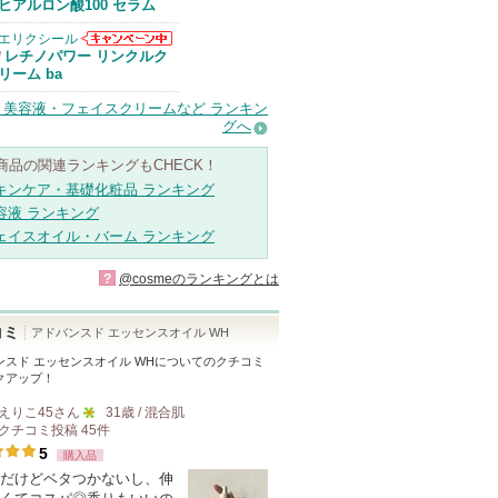
Anuaからのお
ヒアルロン酸100 セラム
知らせがありま
す
エリクシール
エリクシールか
レチノパワー リンクルク
/
らのお知らせが
リーム ba
あります
・美容液・フェイスクリームなど ランキン
グへ
商品の関連ランキングもCHECK！
キンケア・基礎化粧品 ランキング
容液 ランキング
ェイスオイル・バーム ランキング
?
@cosmeのランキングとは
コミ
アドバンスド エッセンスオイル WH
ンスド エッセンスオイル WH
についてのクチコミ
クアップ！
えりこ45
さん
31歳 / 混合肌
クチコミ投稿
45
件
5
5
購入品
人
だけどベタつかないし、伸
以