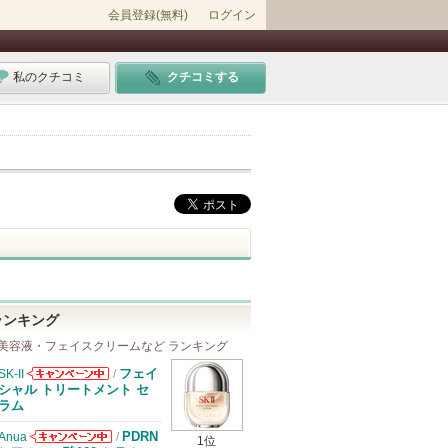
会員登録(無料)
ログイン
私のクチコミ
クチコミする
ランキング
美容液・フェイスクリームなど ランキング
フェイ
SK-II
/
SK-IIからのお
シャル トリートメント セ
知らせがありま
ラム
す
PDRN
Anua
/
1位