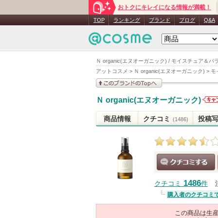
おトクにキレイになる情報が満載！
TOP
ランキング
ブランド
ブログ
Q&A
Ｎ organic(エヌオーガニック) / モイスチュア＆
アットコスメ
>
Ｎ organic(エヌオーガニック)
>
モ
このブランドの情報を
Ｎ organic(エヌオーガニック)
見る
Ｎ
org
商品情報
クチコミ
投稿
(1486)
ヌオ
ック
のお
があ
クチコミする
1486
クチコミ
件
購入者のクチコミ
この商品は生