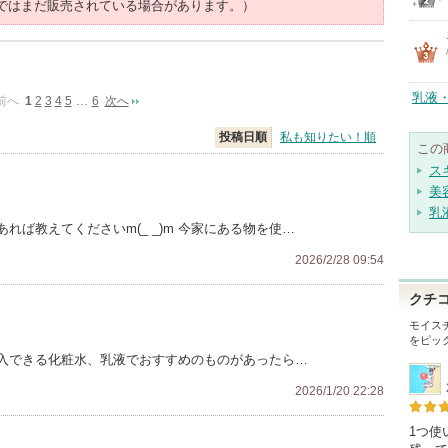
ではまだ販売されている場合があります。）
乳液
前へ
1
2
3
4
5
…
6
次へ
投稿日順
私も知りたい！順
この
ス
美
乳
ば教えてくださいm(_ _)m 今家にある物を使…
2026/2/28 09:54
クチ
モイス
をピッ
入できる化粧水、乳液でおすすめのものがあったら…
2026/1/20 22:28
1つ使