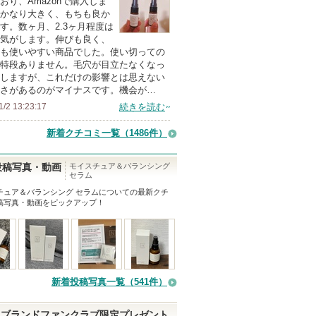
おり、Amazonで購入しま
上
かなり大きく、もちも良か
の
す。数ヶ月、2.3ヶ月程度は
気がします。伸びも良く、
メ
も使いやすい商品でした。使い切っての
ン
特段ありません。毛穴が目立たなくなっ
バ
しますが、これだけの影響とは思えない
さがあるのがマイナスです。機会が…
ー
1/2 13:23:17
続きを読む
に
お
新着クチコミ一覧
（1486件）
気
に
モイスチュア＆バランシング
投稿写真・動画
セラム
入
チュア＆バランシング セラム
についての最新クチ
り
稿写真・動画をピックアップ！
登
録
さ
れ
て
新着投稿写真一覧（541件）
い
ま
ブランドファンクラブ限定プレゼント