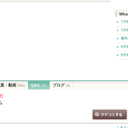
Wha
7月
7月
紫外
6月
6月
写真・動画
Q&A
ブログ
(541)
(58)
(4)
(エ
ム
ッ
知
クチコミする
ま
モイ