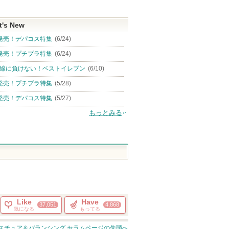
t's New
発売！デパコス特集
(6/24)
発売！プチプラ特集
(6/24)
線に負けない！ベストイレブン
(6/10)
発売！プチプラ特集
(5/28)
発売！デパコス特集
(5/27)
もっとみる
Like
Have
37,051
4,868
気になる
もってる
スチュア＆バランシング セラム
ページの先頭へ