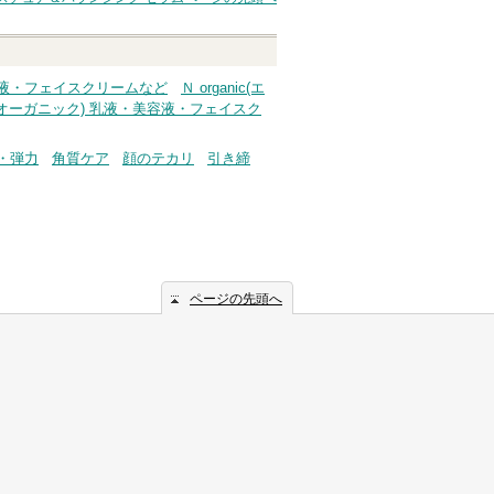
・美容液・フェイスクリームなど
Ｎ organic(エ
(エヌオーガニック) 乳液・美容液・フェイスク
・弾力
角質ケア
顔のテカリ
引き締
ページの先頭へ