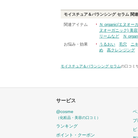
す
モイスチュア＆バランシング セラム
関連
関連アイテム
Ｎ organic(エヌ
ヌオーガニック) 美
リームなど
Ｎ org
お悩み・効果
うるおい
毛穴
ニ
め
高クレンジング
モイスチュア＆バランシング セラム
の口コミサ
サービス
@cosme
ベ
（化粧品・美容の口コミ）
プ
ランキング
ビ
ポイント・クーポン