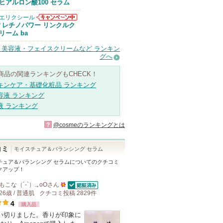
Anuaからのお
ヒアルロン酸100 セラム
知らせがありま
す
エリクシール
エリクシールか
レチノパワー リンクルク
/
らのお知らせが
リーム ba
あります
・美容液・フェイスクリームなど ランキン
グへ
商品の関連ランキングもCHECK！
キンケア・基礎化粧品 ランキング
容液 ランキング
液 ランキング
?
@cosmeのランキングとは
コミ
モイスチュア＆バランシング セラム
チュア＆バランシング セラム
についてのクチコミ
クアップ！
もこな（´-`）.｡oO
さん
認証済
26歳 / 普通肌
クチコミ投稿
50
2829
件
4
購入品
人
い切りました。香りが印象に
以