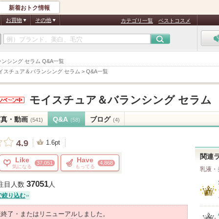
新着おトク情報
お買物
その他
カテゴリ一覧
ベストコスメ
バランシング セラム Q&A一覧
イスチュア＆バランシング セラム
>
Q&A一覧
モイスチュア＆バランシング セラム
anic(エ
写真・動画
Q&A
ブログ
(541)
(58)
(4)
ーガニ
)から
4.9
1.6pt
知らせ
ります
関連
Like
Have
37,051
4,868
気になる
もってる
乳液・
37051
注目人数
人
で絞り込む
産終了・またはリニューアルしました。