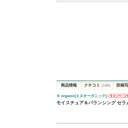
商品情報
クチコミ
投稿
(1486)
Ｎ organic(エヌオーガニック)
Ｎ organic
モイスチュア＆バランシング セラ
ヌオーガニ
ク)からのお
らせがあり