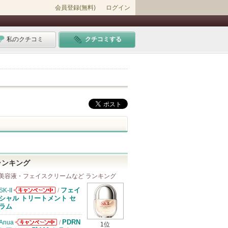
会員登録(無料)
ログイン
私のクチコミ
クチコミする
ランキング
美容液・フェイスクリームなど ランキング
フェイ
SK-II
/
SK-IIからのお
シャル トリートメント セ
知らせがありま
ラム
す
PDRN
Anua
/
1位