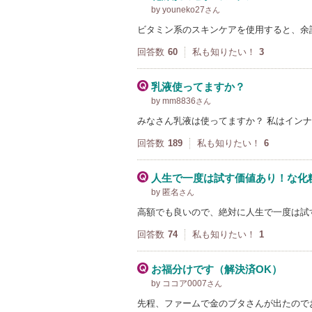
by youneko27
さん
ビタミン系のスキンケアを使用すると、余
回答数
60
私も知りたい！
3
乳液使ってますか？
by mm8836
さん
みなさん乳液は使ってますか？ 私はイン
回答数
189
私も知りたい！
6
人生で一度は試す価値あり！な化
by 匿名
さん
高額でも良いので、絶対に人生で一度は試
回答数
74
私も知りたい！
1
お福分けです（解決済OK）
by ココア0007
さん
先程、ファームで金のブタさんが出たので