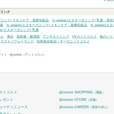
リンク
オーガニック) スキンケア・基礎化粧品
Ｎ organic(エヌオーガニック) 乳液
容液
Ｎ organic(エヌオーガニック) スキンケア・基礎化粧品
Ｎ organic
anic(エヌオーガニック) 乳液
キビ
美白
低刺激・敏感肌
アンチエイジング
UVカットコスメ
肌のハリ
コストパフォーマンス
自然派化粧品・オーガニックコスメ
イト -
@cosme（アットコスメ）
ストコスメ
@cosme SHOPPING
（通販）
レゼント
@cosme STORE
（店舗）
ューティニュース
@cosme CAREER
（美容の求人）