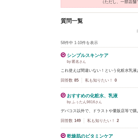
（ただし、一部店舗
質問一覧
58件中 1-10件を表示
シンプルスキンケア
by 匿名
さん
これ使えば間違いない！という化粧水乳液あれ
回答数
85
私も知りたい！
0
おすすめの化粧水、乳液
by ふぅたん9816
さん
デパコス以外で、ドラストや量販店等で購
回答数
149
私も知りたい！
2
乾燥肌のビタミンケア