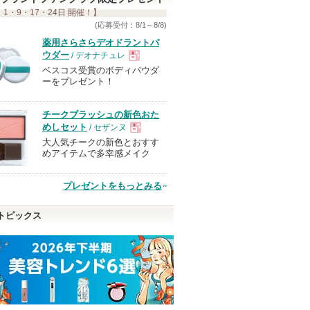
 1・9・17・24日 開催！】
す
(応募受付：8/1～8/8)
薬用さらさらデオドラントパ
ウダー
/ デオナチュレ
ベスコス受賞のボディパウダ
現
ーをプレゼント！
品
チークブラッシュの新色おた
めしセット
/ セザンヌ
大人気チークの新色とおすす
現
めアイテムで多幸感メイク
品
プレゼントをもっとみる
トピックス