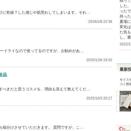
残って
した。
ったで
計に乾燥？した感じや肌荒れしてしまいます。それ…
持った
夏場に
2026/1/8 22:36
変化は
た気も
し。重
2022/1
ナードライなので使ってるのですが、お勧めがあ…
2025/12/6 19:20
最新
粧品
モイス
コミ投
すべきだと思うコスメを、理由も添えて教えてくだ…
2025/10/3 20:17
お福分けさせていただきます。 質問ですが、こ…