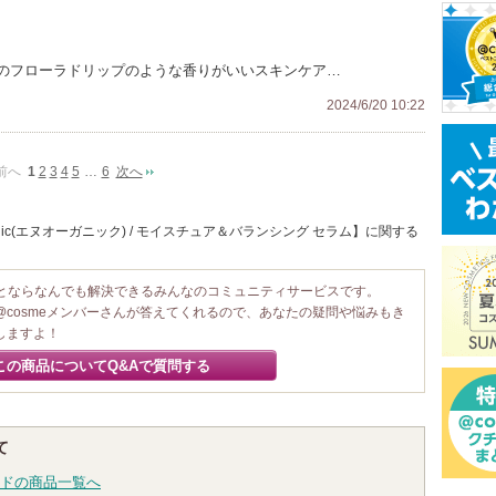
のフローラドリップのような香りがいいスキンケア…
2024/6/20 10:22
前へ
1
2
3
4
5
…
6
次へ
nic(エヌオーガニック) / モイスチュア＆バランシング セラム】に関する
ことならなんでも解決できるみんなのコミュニティサービスです。
@cosmeメンバーさんが答えてくれるので、あなたの疑問や悩みもき
しますよ！
この商品についてQ&Aで質問する
て
ドの商品一覧へ