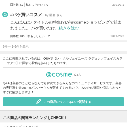
回答数 41
私もしりたい！ 0
2021/3/1
#パケ買いコスメ
by 匿名 さん
こんばんは♪ タイトルの特集(?)が＠cosmeショッピングで組ま
れました。 パケ買いだけ…
続きを読む
回答数 105
私もしりたい！ 2
2021/2/23
6件中 1-6件を表示
ここに掲載されているのは、Q&Aで【レ・メルヴェイユーズ ラデュレ／フェイスカラ
ー サクラ】に関する投稿を抜粋したものです。
Q&Aは美容のことならなんでも解決できるみんなのコミュニティサービスです。美容
の専門家や＠cosmeメンバーさんが答えてくれるので、あなたの疑問や悩みもきっと
すぐに解決しますよ！
この商品についてQ&Aで質問する
この商品の関連ランキングもCHECK！
メイクアップ ランキング