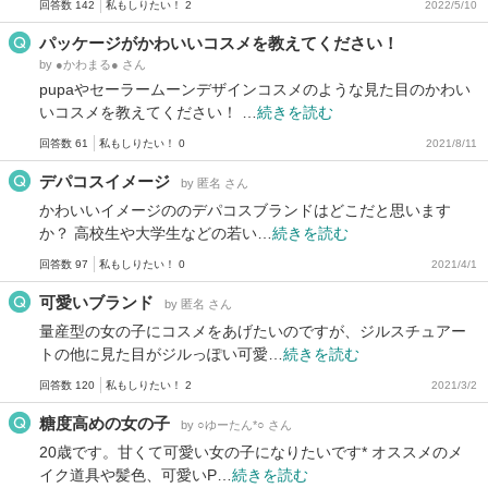
回答数 142
私もしりたい！ 2
2022/5/10
パッケージがかわいいコスメを教えてください！
by ●かわまる● さん
pupaやセーラームーンデザインコスメのような見た目のかわい
いコスメを教えてください！ …
続きを読む
回答数 61
私もしりたい！ 0
2021/8/11
デパコスイメージ
by 匿名 さん
かわいいイメージののデパコスブランドはどこだと思います
か？ 高校生や大学生などの若い…
続きを読む
回答数 97
私もしりたい！ 0
2021/4/1
可愛いブランド
by 匿名 さん
量産型の女の子にコスメをあげたいのですが、ジルスチュアー
トの他に見た目がジルっぽい可愛…
続きを読む
回答数 120
私もしりたい！ 2
2021/3/2
糖度高めの女の子
by ○ゆーたん*○ さん
20歳です。甘くて可愛い女の子になりたいです* オススメのメ
イク道具や髪色、可愛いP…
続きを読む