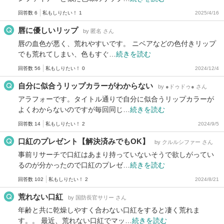
回答数 6
私もしりたい！ 1
2025/4/16
唇に優しいリップ
by 匿名 さん
唇の血色が悪く、荒れやすいです。 ニベアなどの色付きリップ
でも荒れてしまい、色もすぐ…
続きを読む
回答数 56
私もしりたい！ 0
2024/12/4
自分に似合うリップカラーがわからない
by ●ドゥドゥ● さん
アラフォーです。タイトル通りで自分に似合うリップカラーが
よくわからないのですが毎回同じ…
続きを読む
回答数 14
私もしりたい！ 2
2024/9/5
口紅のプレゼント【解決済みでもOK】
by クルルシファー さん
事前リサーチで口紅はあまり持っていないそうで欲しがってい
るのが分かったので口紅のプレゼ…
続きを読む
回答数 102
私もしりたい！ 2
2024/8/21
荒れない口紅
by 国防長官サリー さん
年齢と共に乾燥しやすく合わない口紅をすると凄く荒れま
す。。 最近、荒れない口紅でマッ…
続きを読む