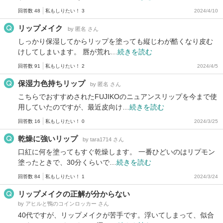
回答数 48
私もしりたい！ 3
2024/4/10
リップメイク
by 匿名 さん
しっかり保湿してからリップを塗っても縦じわが酷くなり皮む
けしてしまいます。 唇が荒れ…
続きを読む
回答数 91
私もしりたい！ 2
2024/4/5
保湿力色持ちリップ
by 匿名 さん
こちらでおすすめされたFUJIKOのニュアンスリップを今まで使
用していたのですが、最近皮向け…
続きを読む
回答数 16
私もしりたい！ 0
2024/3/25
乾燥に強いリップ
by tara1714 さん
口紅に何を塗ってもすぐ乾燥します。 一番ひどいのはリプモン
塗ったときで、30分くらいで…
続きを読む
回答数 84
私もしりたい！ 1
2024/3/24
リップメイクの正解が分からない
by アヒルと鴨のコインロッカー さん
40代ですが、リップメイクが苦手です。浮いてしまって、似合