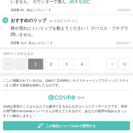
いません。 カウンターで選ん…
続きを読む
回答数 82
私もしりたい！ 3
2024/3/3
おすすめのリップ
by 石油王1104 さん
唇が荒れにくいリップを教えてください！ デパコス・プチプラ
問いません。
回答数 114
私もしりたい！ 0
2024/1/27
38件中 1-10件を表示
1
2
3
4
ここに掲載されているのは、Q&Aで【UNMIX／モイスチャーリップスティック ステイ
ン】に関する投稿を抜粋したものです。
Q&Aは美容のことならなんでも解決できるみんなのコミュニティサービスです。美容
の専門家や＠cosmeメンバーさんが答えてくれるので、あなたの疑問や悩みもきっと
すぐに解決しますよ！
この商品についてQ&Aで質問する