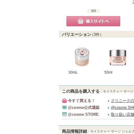
3
/
3
購入サイトへ
バリエーション
（
3
件）
30mL
50ml
この商品を購入する
モイスチャー サージ 
今すぐ買える！
クリニークの
@cosme公式通販
@cosme S
@cosme STORE
取り扱い店
商品情報詳細
モイスチャー サージ ジェルク