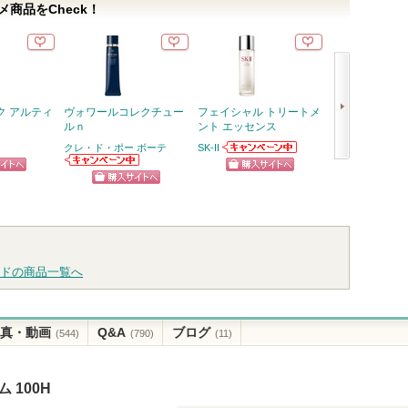
商品をCheck！
ク アルティ
ヴォワールコレクチュー
フェイシャル トリートメ
ライトリフレク
ルｎ
ント エッセンス
セッティングパ
レスト N
クレ・ド・ポー ボーテ
SK-II
SK-IIからのお知
NARS
次
クレ・ド・ポー
らせがあります
ピン
ショッピン
ボーテからのお
へ
ショッピン
ショッ
知らせがありま
トへ
グサイトへ
す
グサイトへ
グサイ
ドの商品一覧へ
真・動画
Q&A
ブログ
(544)
(790)
(11)
 100H