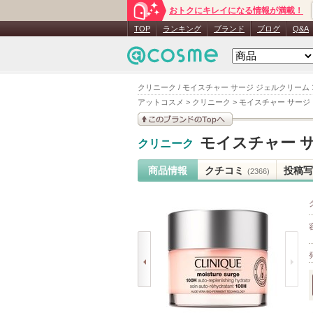
おトクにキレイになる情報が満載！
TOP
ランキング
ブランド
ブログ
Q&A
クリニーク / モイスチャー サージ ジェルクリーム 1
アットコスメ
>
クリニーク
>
モイスチャー サージ 
このブランドの情報を
モイスチャー サ
クリニーク
見る
商品情報
クチコミ
投稿写
(2366)
prev
next