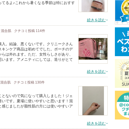
ってるよ♪これから暑くなる季節は特におすす
続きを読む
/ 混合肌
クチコミ投稿
114
件
購入。結論、悪くないです。クリニークさん
スキンケア商品は初めてでした。ポーチのデ
からは外れます。ただ、女性らしさがあり、
思います。アメニティにしては、造りがとて
続きを読む
/ 混合肌
クチコミ投稿
130
件
ことないので気になって購入しました！ジェ
軽いです。夏場に使いやすいと思います！混
と感じましたが脂性肌の方には使いやすいア
続きを読む