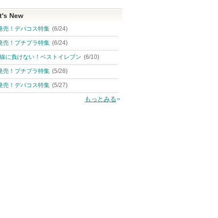
t's New
発売！デパコス特集
(6/24)
発売！プチプラ特集
(6/24)
線に負けない！ベストイレブン
(6/10)
発売！プチプラ特集
(5/28)
発売！デパコス特集
(5/27)
もっとみる