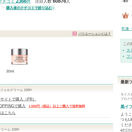
2366
60876
クチコミ
件
注目人数
人
購入者のクチコミで絞り込む
乳液
バリエーションとは？
この
ス
フ
30ml
最新
ジェルクリーム 100H
モイスチ
サイトで購入（PR）
ブログ
HOPPINGで購入
1,500円（税込）以上ご購入で送料無料
黒イ
舗はこちら
ようこ
つもL
くださ
リーム 100H
eだけ