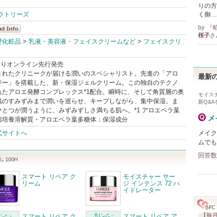
りの方
ラトリーズ
く御…
by
『
桜子
さ
ニーク
礎化粧品
>
乳液・美容液・フェイスクリームなど
>
フェイスクリ
dInfo
日よりオンライン先行発売
まれたクリニークが届ける潤いのスペシャリスト。先進の「アロ
最新の
ジー」を搭載した、新・保湿ジェルクリーム。この独自のテクノ
れたアロエ発酵コンプレックス*1配合。瞬時に、そして角質層の奥
モイスチ
肌のすみずみまで潤いを巡らせ、キープしながら、集中保湿。ま
新Q&
とつが潤うように、みずみずしさ満ちる肌へ。*1 アロエベラ葉
メ
菌培養溶解質・アロエベラ葉多糖体：保湿成分
式サイトへ
メイク
ムでも
回答数
 100H
スマート リペア ク
モイスチャー サー
リーム
ジ インテンス 72 ハ
イドレーター
【毎月
スマート リペア ク
スマート リペア ア