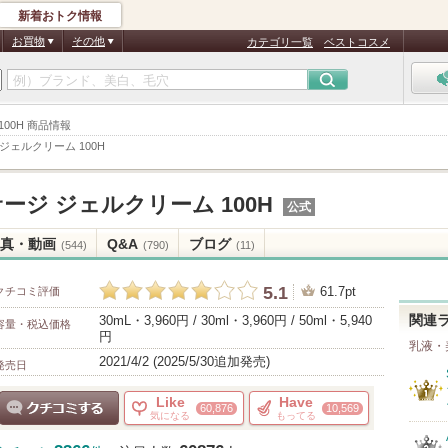
新着おトク情報
お買物
その他
カテゴリ一覧
ベストコスメ
00H 商品情報
ジェルクリーム 100H
ージ ジェルクリーム 100H
公式
真・動画
Q&A
ブログ
(544)
(790)
(11)
5.1
61.7pt
クチコミ評価
30mL・3,960円 / 30ml・3,960円 / 50ml・5,940
関連
容量・税込価格
円
乳液・
2021/4/2 (2025/5/30追加発売)
発売日
Like
Have
60,876
10,569
気になる
もってる
クチコミする