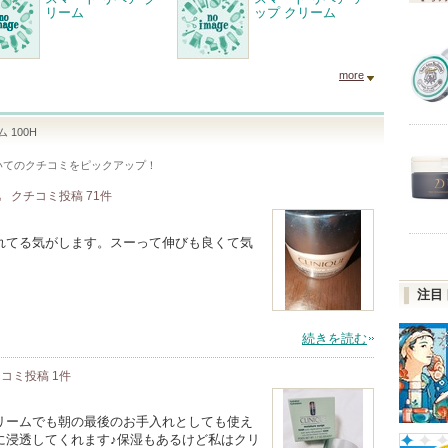
リーム
ップ クリーム
more
 100H
いてのクチコミをピックアップ！
肌
クチコミ投稿
71
件
れてる気がします。スーって伸びも良くて気
注目
続きを読む
チコミ投稿
1
件
リームでも朝の最後のお手入れとしても使え
に浸透してくれます♪保湿もあるけど私はクリ