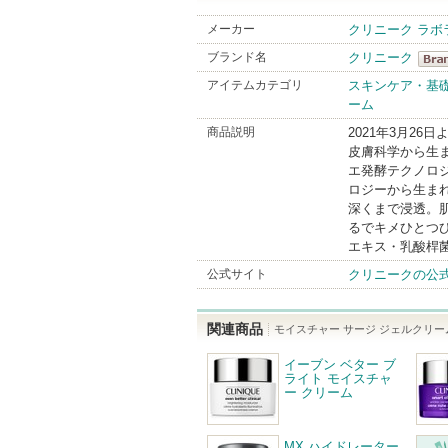
メーカー
クリニーク ラボ
ブランド名
クリニーク
クリ
アイテムカテゴリ
スキンケア・基
ーム
Bran
商品説明
2021年3月26
皮膚科学から生
エ発酵テクノロ
ロジーから生ま
深くまで浸透。
るでキメひとつひ
エキス・乳酸桿
公式サイト
クリニークの公
関連商品
モイスチャー サージ ジェルクリーム
イーブン ベター ブ
ライト モイスチャ
ー クリーム
MX ハイドレーター