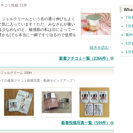
クチコミ投稿
21
件
Wha
7月
！ジェルクリームという名の通り伸びもよく
で気に入っています！ただ、みなさんが書い
7月
は少なめなのと、敏感肌の私は日によって一
紫外
要かも(でも本当に一瞬ですぐ治るので使用を
6月
続きを読む
6月
新着クチコミ一覧
（2366件）
ジェルクリーム 100H
いての最新クチコミ投稿写真・動画をピックアップ！
新着投稿写真一覧（544件）