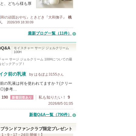
と、どちら様も厚
昭和の頑固おやぢ』ときどき『大和撫子』
桃
ん
2026/3/9 18:30:09
最新ブログ一覧（11件）
Q&A
モイスチャー サージ ジェルクリーム
100H
ャー サージ ジェルクリーム 100H
についての最
Aをピックアップ！
イク前の乳液
by はるぽよ3155
さん
前の乳液は何を使われてますか？(クリー
◎)参考…
190
私も知りたい！
9
新着回答あり
2026/8/5 01:05
新着Q&A一覧（790件）
ブランドファンクラブ限定プレゼント
 1・9・17・24日 開催！】