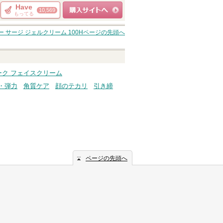
Have
10,569
もってる
ショッピングサイト
 サージ ジェルクリーム 100H
ページの先頭へ
へ
ーク フェイスクリーム
・弾力
角質ケア
顔のテカリ
引き締
ページの先頭へ