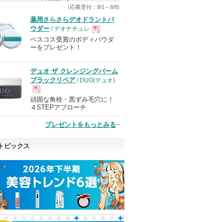
(応募受付：8/1～8/8)
薬用さらさらデオドラントパ
ウダー
/ デオナチュレ
ベスコス受賞のボディパウダ
現
ーをプレゼント！
品
デュオ ザ クレンジングバーム
ブラックリペア
/ DUO(デュオ)
頑固な角栓・黒ずみ毛穴に！
現
４STEPアプローチ
プレゼントをもっとみる
品
トピックス