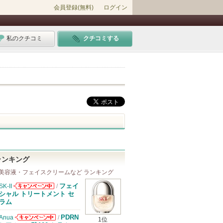
会員登録(無料)
ログイン
私のクチコミ
クチコミする
ランキング
美容液・フェイスクリームなど ランキング
フェイ
SK-II
/
SK-IIからのお
シャル トリートメント セ
知らせがありま
ラム
す
PDRN
Anua
/
1位