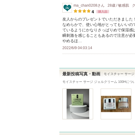
ま
り
ma_chan0208
さん
28歳 / 敏感肌
バ
す
登
4
購入品
ー
録
友人からのプレゼントでいただきました
に
なめらかで、使い心地がとってもいいの
さ
お
ているようにかなりさっぱりめで保湿感
れ
瞬刺激を感じることもあるので注意が必
気
て
やめるほ…
に
い
2022/6/9 04:03:14
入
ま
り
す
登
録
最新投稿写真・動画
モイスチャー サージ 
さ
モイスチャー サージ ジェルクリーム 100H
につ
れ
て
い
ま
す