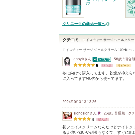
72
クリニークの商品一覧へ
クチコミ
モイスチャー サージ ジェルクリーム
モイスチャー サージ ジェルクリーム 100H
につ
aopy.k
さん
58歳 / 混合
認証済
5
購入品
リピート
冬に向けて購入してます。乾燥が抑えら
に入ってます!40代から使ってます。
2024/10/13 13:13:26
sionosion
さん
26歳 / 普通肌
ク
25
4
購入品
人
初フェイスクリームなんだけどナイトク
るよ強い匂いや刺激もなくて、すぐに肌
以