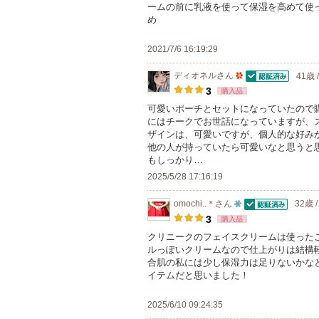
ームの前に乳液を使って保湿を高めて使
上
め
の
メ
2021/7/6 16:19:29
ン
ディオネル
さん
41歳 
バ
認証済
50
3
購入品
ー
人
可愛いポーチとセットになっていたので
に
にはチークでお世話になっていますが、
以
お
ザインは、可愛いですが、個人的な好み
上
他の人が持っていたら可愛いなと思うと
気
の
もしっかり…
に
メ
2025/5/28 17:16:19
入
ン
り
omochi..＊
さん
32歳 
バ
認証済
10
登
3
購入品
ー
人
録
クリニークのフェイスクリームは使った
に
ルっぽいクリームなので仕上がりは結構
以
さ
お
合肌の私には少し保湿力は足りないかな
上
れ
イテムだと思いました！
気
の
て
に
メ
い
2025/6/10 09:24:35
入
ン