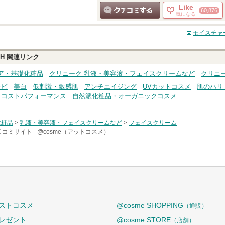
Like
60,876
気になる
クチコミする
モイスチャー
H
関連リンク
ア・基礎化粧品
クリニーク 乳液・美容液・フェイスクリームなど
クリニ
キビ
美白
低刺激・敏感肌
アンチエイジング
UVカットコスメ
肌のハリ
コストパフォーマンス
自然派化粧品・オーガニックコスメ
化粧品
>
乳液・美容液・フェイスクリームなど
>
フェイスクリーム
口コミサイト -
@cosme（アットコスメ）
ストコスメ
@cosme SHOPPING
（通販）
レゼント
@cosme STORE
（店舗）