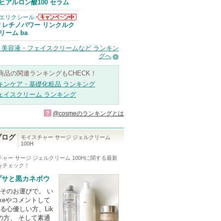
Anuaからのお
ヒアルロン酸100 セラム
知らせがありま
す
エリクシール
エリクシールか
レチノパワー リンクルク
/
らのお知らせが
リーム ba
あります
・美容液・フェイスクリームなど ランキン
グへ
商品の関連ランキングもCHECK！
キンケア・基礎化粧品 ランキング
ェイスクリーム ランキング
?
@cosmeのランキングとは
ブログ
モイスチャー サージ ジェルクリーム
100H
ャー サージ ジェルクリーム 100H
に関する最新
をチェック！
プサと黒カネボウ
そのお運びで。 い
ikeやコメントして
る心優しい方、Lik
の方、 そして素通