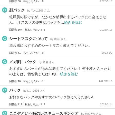
回答数 30
私もしりたい！ 0
2023/5/10
顔パック
by Yoyo1506 さん
乾燥肌の私ですが、なかなか納得出来るパックに出会えませ
ん。 オススメの優秀なパックを…
続きを読む
回答数 164
私もしりたい！ 3
2023/4/18
シートマスクについて
by 匿名 さん
混合肌におすすめのシートマスク教えてください。
回答数 41
私もしりたい！ 0
2023/1/2
メガ割 パック
by 匿名 さん
おすすめのパックがあれば教えてください！ 何十枚と入ったも
のよりは、個包装または10枚…
続きを読む
回答数 28
私もしりたい！ 1
2022/11/18
パック
by にこ0603 さん
お好きなパックやおすすめのパック教えてください!
回答数 112
私もしりたい！ 2
2022/3/24
ここぞという時のレスキュースキンケア
by MIGIWa さん