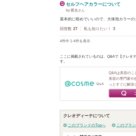
セルフヘアカラーについて
by 匿名
さん
基本的に暗めでいいので、大体泡カラーの
回答数
27
私も知りたい！
3
4件中 1-4件を表示
ここに掲載されているのは、Q&Aで【クレオディ
す。
Q&Aは美容の
美容の専門家や
っとすぐに解決
クレオディーテについて
このブランドのTopへ
このブラン