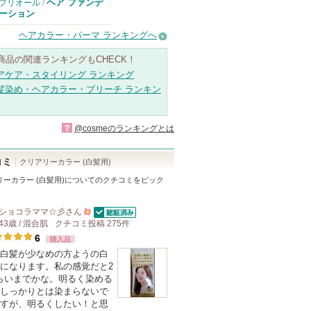
ヘア ファンデ
プリオール
/
ーション
ヘアカラー・パーマ ランキングへ
商品の関連ランキングもCHECK！
アケア・スタイリング ランキング
髪染め・ヘアカラー・ブリーチ ランキン
?
@cosmeのランキングとは
コミ
クリアリーカラー (白髪用)
ーカラー (白髪用)
についてのクチコミをピック
！
ショコラママ☆彡
さん
認証済
43歳 / 混合肌
クチコミ投稿
500
275
件
6
購入品
人
白髪が少なめの方ようの白
以
になります。私の感覚だと2
上
らいまでかな。明るく染める
の
しっかりとは染まらないで
すが、明るくしたい！と思
メ