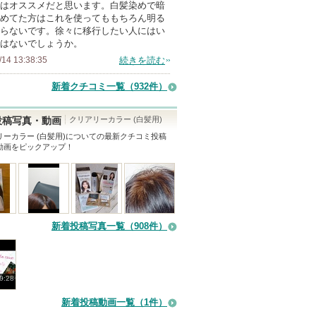
はオススメだと思います。白髪染めで暗
ン
めてた方はこれを使ってももちろん明る
バ
らないです。徐々に移行したい人にはい
はないでしょうか。
ー
/14 13:38:35
続きを読む
に
お
新着クチコミ一覧
（932件）
気
に
クリアリーカラー (白髪用)
投稿写真・動画
入
ーカラー (白髪用)
についての最新クチコミ投稿
動画をピックアップ！
り
登
録
さ
れ
新着投稿写真一覧（908件）
て
い
ま
0:28
す
新着投稿動画一覧（1件）