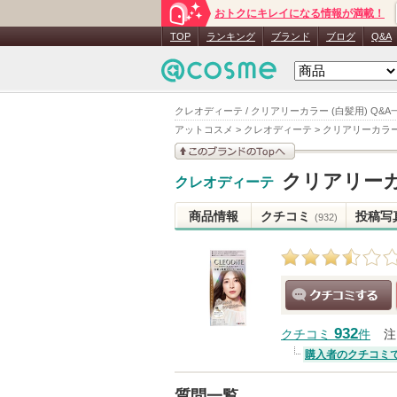
おトクにキレイになる情報が満載！
TOP
ランキング
ブランド
ブログ
Q&A
クレオディーテ / クリアリーカラー (白髪用) Q&A
アットコスメ
>
クレオディーテ
>
クリアリーカラー
このブランドの情報を
クリアリーカ
クレオディーテ
見る
商品情報
クチコミ
投稿写
(932)
クチコミする
932
クチコミ
件
注
購入者のクチコミ
質問一覧