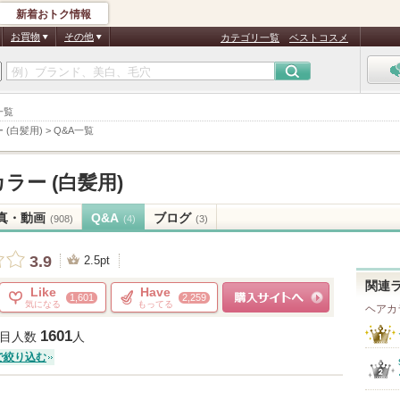
新着おトク情報
お買物
その他
カテゴリ一覧
ベストコスメ
一覧
 (白髪用)
>
Q&A一覧
ラー (白髪用)
真・動画
Q&A
ブログ
(908)
(4)
(3)
3.9
2.5pt
関連
Like
Have
1,601
2,259
気になる
もってる
ヘアカ
ショッピングサイトへ
1601
目人数
人
で絞り込む