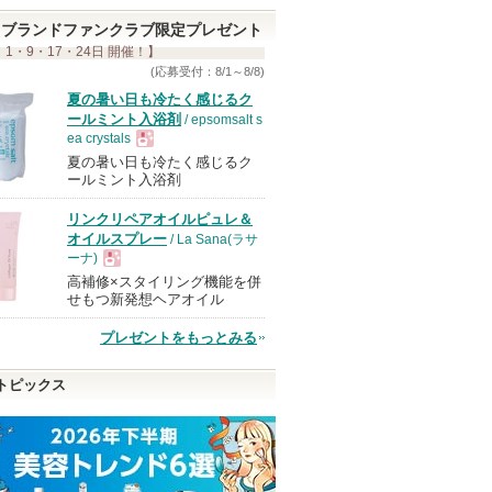
ブランドファンクラブ限定プレゼント
 1・9・17・24日 開催！】
(応募受付：8/1～8/8)
夏の暑い日も冷たく感じるク
ールミント入浴剤
/ epsomsalt s
ea crystals
夏の暑い日も冷たく感じるク
現
ールミント入浴剤
リンクリペアオイルピュレ＆
品
オイルスプレー
/ La Sana(ラサ
ーナ)
高補修×スタイリング機能を併
現
せもつ新発想ヘアオイル
プレゼントをもっとみる
品
トピックス