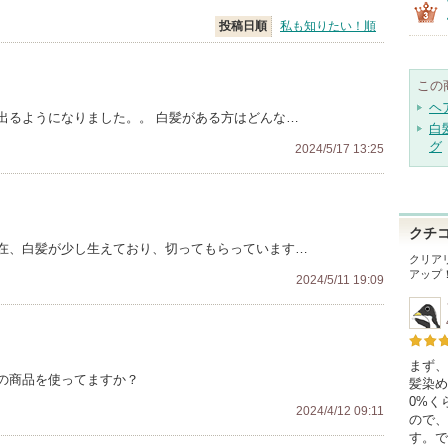
投稿日順
私も知りたい！順
この
ヘ
出るようになりました。。 白髪がある方はどんな…
白
グ
2024/5/17 13:25
クチ
在、白髪が少し生えており、切ってもらっています…
クリアリ
アップ
2024/5/11 19:09
まず、
の商品を使ってますか？
髪染め
0%く
2024/4/12 09:11
ので、
す。で