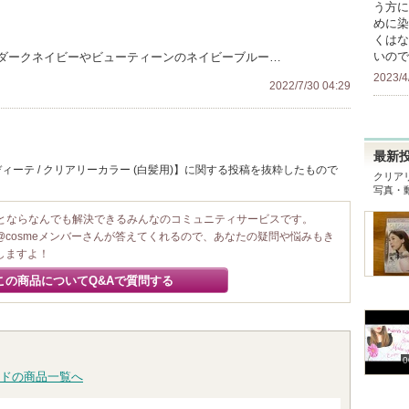
う方に
めに染
くはな
いので
ダークネイビーやビューティーンのネイビーブルー…
2023/4
2022/7/30 04:29
最新
ーテ / クリアリーカラー (白髪用)】に関する投稿を抜粋したもので
クリアリ
写真・
ことならなんでも解決できるみんなのコミュニティサービスです。
@cosmeメンバーさんが答えてくれるので、あなたの疑問や悩みもき
しますよ！
この商品についてQ&Aで質問する
0
ドの商品一覧へ