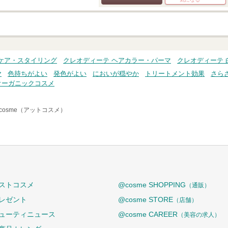
クチコミする
ケア・スタイリング
クレオディーテ ヘアカラー・パーマ
クレオディーテ
ヤ
色持ちがよい
発色がよい
においが穏やか
トリートメント効果
さら
オーガニックコスメ
cosme（アットコスメ）
ストコスメ
@cosme SHOPPING
（通販）
レゼント
@cosme STORE
（店舗）
ューティニュース
@cosme CAREER
（美容の求人）