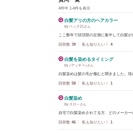
4件中 1-4件を表示
白髪アリの方のヘアカラー
by ベック21
さん
ここ数年で頭頂部の左側に集中して白髪が
回答数
39
私も知りたい！
4
白髪を染めるタイミング
by ♪アッチー♪
さん
白髪染めは髪の毛が傷むと聞きました。現
回答数
58
私も知りたい！
1
白髪染め
by スロ～
さん
自宅で白髪染めされてる方、どのメーカー
回答数
46
私も知りたい！
1