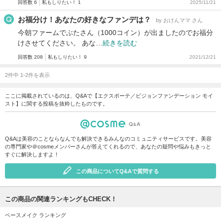
回答数 6
私もしりたい！ 1
2025/11/21
お福分け！あなたの好きなファンデは？
by おけんママ さん
今朝ファームでぶたさん（1000コイン）が出ましたのでお福分
けさせてください。 あな…
続きを読む
回答数 208
私もしりたい！ 9
2021/12/21
2件中 1-2件を表示
ここに掲載されているのは、Q&Aで【エクスボーテ／ビジョンファンデーション モイ
スト】に関する投稿を抜粋したものです。
Q&Aは美容のことならなんでも解決できるみんなのコミュニティサービスです。美容
の専門家や＠cosmeメンバーさんが答えてくれるので、あなたの疑問や悩みもきっと
すぐに解決しますよ！
この商品についてQ&Aで質問する
この商品の関連ランキングもCHECK！
ベースメイク ランキング