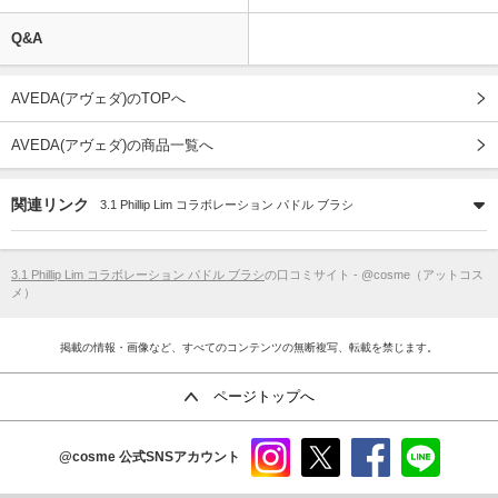
Q&A
AVEDA(アヴェダ)のTOPへ
AVEDA(アヴェダ)の商品一覧へ
関連リンク
3.1 Phillip Lim コラボレーション パドル ブラシ
3.1 Phillip Lim コラボレーション パドル ブラシ
の口コミサイト - @cosme（アットコス
メ）
掲載の情報・画像など、すべてのコンテンツの無断複写、転載を禁じます。
ページトップへ
@cosme
公式SNSアカウント
instag
x
faceb
line