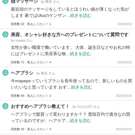
頭マッサージ
by 匿名 さん
最近頭のマッサージをしているとほうれい線が薄くなった気が
します 家ではUkaのケンザン…
続きを読む
回答数 32
私もしりたい！ 1
2024/6/12
美容、オシャレ好きな方へのプレゼントについて質問です
by nsawa さん
女性が多い職場で働いています。 大体、誕生日などやお礼の時
にはプレゼントに美容系な物…
続きを読む
回答数 71
私もしりたい！ 4
2024/4/12
ヘアブラシ
by 匿名 さん
今mapepeっていうブラシを長年使ってるので、新しいものを買
いたいなと思っています おす…
続きを読む
回答数 96
私もしりたい！ 2
2023/10/16
おすすめヘアブラシ教えて！
by やぴん077 さん
ヘアブラシで髪質って変わりますか？？ 普段百均で適当なの買
っているのですが、ヘアケア…
続きを読む
回答数 59
私もしりたい！ 3
2023/10/14