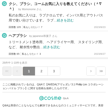
クシ、ブラシ、コームお気に入りを教えてください（＾∇
＾）
by Momonome さん
私のお気に入りは、ラブクロムです。インバス用とアウトバス
用で使い分けています。 ラブ…
続きを読む
回答数 105
私もしりたい！ 7
2023/9/23
ヘアブラシ
by japanese和菓子 さん
トリートメント塗布用、 ヘアドライヤー用、 スタイリング用、
など、 耐水性や艶出…
続きを読む
回答数 65
私もしりたい！ 3
2023/8/27
26件中 1-10件を表示
1
2
3
ここに掲載されているのは、Q&Aで【AVEDA(アヴェダ)／3.1 Phillip Lim コラボレーシ
ョン パドル ブラシ】に関する投稿を抜粋したものです。
Q&Aは美容のことならなんでも解決できるみんなのコミュニティサービスです。美容