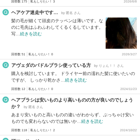
回答数 175
私もしりたい！ 3
2026/6/8
ヘアケア迷走中です…
by 匿名 さん
髪の毛が細くて頭皮のテッペンは薄いです。な
のに毛先はふわふわしてくるくるしています。
写…
続きを読む
回答数 51
私もしりたい！ 0
2026/3/27
アヴェダのパドルブラシ使っている方
by りょん！！ さん
購入を検討しています。 ドライヤー前の濡れた髪に使いたいの
ですが、 しっかり乾かさ…
続きを読む
回答数 12
私もしりたい！ 0
2024/11/23
ヘアブラシは安いものより高いものの方が良いのでしょう
か？
by 匿名 さん
あまり安いものと高いものの違いがわからず、ぶっちゃけ安い
ものでも変わらないのでは無いか…
続きを読む
回答数 118
私もしりたい！ 2
2024/10/22