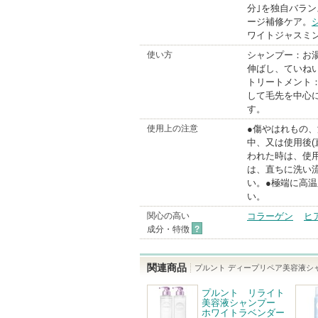
分｣を独自バラ
ージ補修ケア。
ワイトジャスミ
使い方
シャンプー：お
伸ばし、ていね
トリートメント
して毛先を中心
す。
使用上の注意
●傷やはれもの
中、又は使用後
われた時は、使
は、直ちに洗い
い。●極端に高
い。
関心の高い
コラーゲン
ヒ
成分・特徴
?
関連商品
プルント ディープリペア美容液シ
プルント リライト
美容液シャンプー
ホワイトラベンダー