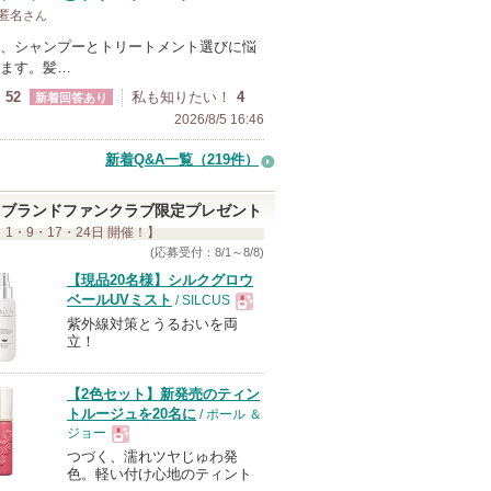
 匿名
さん
、シャンプーとトリートメント選びに悩
ます。髪…
52
私も知りたい！
4
新着回答あり
2026/8/5 16:46
新着Q&A一覧（219件）
ブランドファンクラブ限定プレゼント
 1・9・17・24日 開催！】
(応募受付：8/1～8/8)
【現品20名様】シルクグロウ
ベールUVミスト
/ SILCUS
紫外線対策とうるおいを両
現
立！
品
【2色セット】新発売のティン
トルージュを20名に
/ ポール ＆
ジョー
つづく、濡れツヤじゅわ発
現
色。軽い付け心地のティント