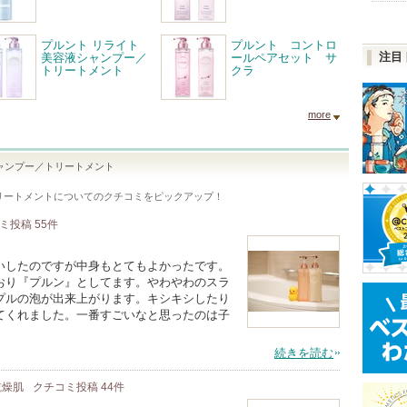
プルント リライト
プルント コントロ
注目
美容液シャンプー／
ールペアセット サ
トリートメント
クラ
more
ャンプー／トリートメント
リートメント
についてのクチコミをピックアップ！
コミ投稿
55
件
いしたのですが中身もとてもよかったです。
おり『プルン』としてます。やわやわのスラ
プルの泡が出来上がります。キシキシしたり
てくれました。一番すごいなと思ったのは子
続きを読む
 乾燥肌
クチコミ投稿
44
件