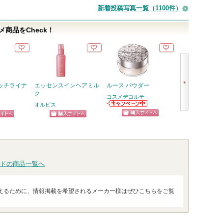
新着投稿写真一覧（1100件）
商品をCheck！
ッチライナ
エッセンスインヘアミル
ルース パウダー
PDRN ヒアル
ク
セラム
コスメデコルテ
オルビス
Anua
コスメデコルテ
Anuaから
次
からのお知らせ
らせがあり
ショッピン
ピン
ショッピン
ショッ
があります
へ
グサイトへ
トへ
グサイトへ
グサイ
ドの商品一覧へ
えるために、情報掲載を希望されるメーカー様はぜひこちらをご覧