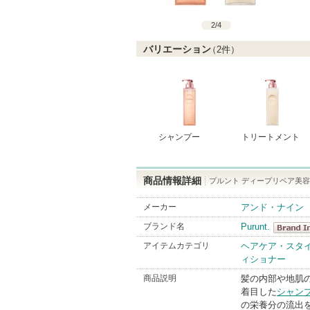
2
/
4
バリエーション
（
2
件）
シャンプー
トリートメント
商品情報詳細
プルント ディープリペア美
メーカー
アンド・ナイン
ブランド名
Purunt.
Purunt.
アイテムカテゴリ
ヘアケア・スタ
ィショナー
BrandInf
商品説明
髪の内部や地肌の
着目した
シャン
の栄養分の流出を