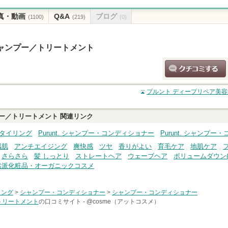
真・動画
Q&A
ブログ
(1100)
(219)
(0)
ャンプー／トリートメント
クチコミする
プルント ディープリペア美
ー／トリートメント
関連リンク
・スタイリング
Purunt. シャンプー・コンディショナー
Purunt. シャンプ
感肌
アンチエイジング
爽快感
ツヤ
香りがよい
育毛ケア
地肌ケア
さらさら
髪 しっとり
ストレートヘア
ウェーブヘア
ボリュームダウン(
然派化粧品・オーガニックコスメ
リング
>
シャンプー・コンディショナー
>
シャンプー・コンディショナー
トリートメント
の口コミサイト -
@cosme（アットコスメ）