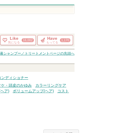
Like
Have
16,002
1,170
気になる
もってる
容液シャンプー／トリートメント
ページの先頭へ
ー・コンディショナー
フケ・頭皮のかゆみ
カラーリングケア
ヘア)
ボリュームアップ(ヘア)
コスト