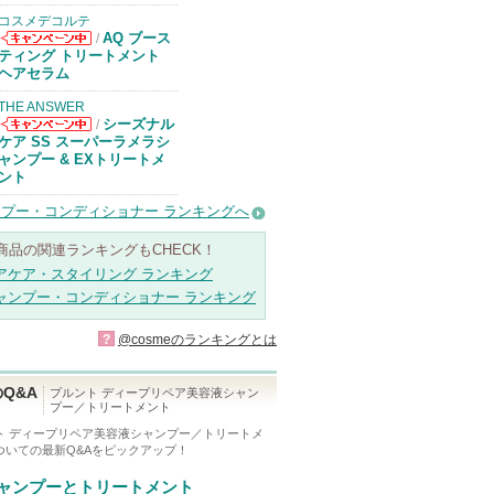
コスメデコルテ
AQ ブース
/
コスメデコルテ
ティング トリートメント
からのお知らせ
ヘアセラム
があります
THE ANSWER
シーズナル
/
THE ANSWER
ケア SS スーパーラメラシ
からのお知らせ
ャンプー & EXトリートメ
があります
ント
プー・コンディショナー ランキングへ
商品の関連ランキングもCHECK！
アケア・スタイリング ランキング
ャンプー・コンディショナー ランキング
?
@cosmeのランキングとは
Q&A
プルント ディープリペア美容液シャン
プー／トリートメント
ト ディープリペア美容液シャンプー／トリートメ
ついての最新Q&Aをピックアップ！
ャンプーとトリートメント