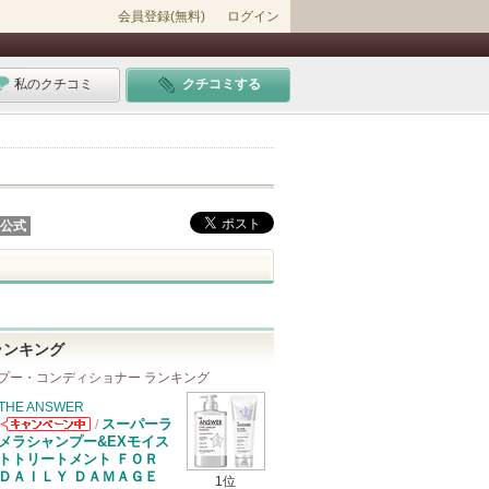
会員登録(無料)
ログイン
私のクチコミ
クチコミする
公式
ランキング
プー・コンディショナー ランキング
THE ANSWER
スーパーラ
/
THE ANSWER
メラシャンプー&EXモイス
からのお知らせ
トトリートメント ＦＯＲ
があります
ＤＡＩＬＹ ＤＡＭＡＧＥ
1位