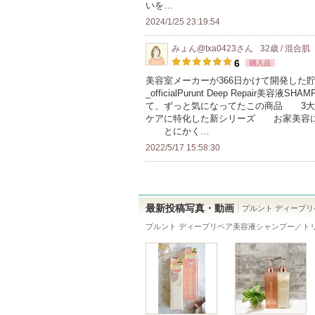
の
いを…
メ
2024/1/25 23:19:54
ン
みょん@txa0423
さん
32歳 / 混合肌
バ
6
購入品
ー
美容室メーカーが366日かけて開発した
に
_officialPurunt Deep Repair
お
て、ずっと気になってたこの商品 3大
ケアに特化した新シリーズ お家美容
気
とにかく…
に
2022/5/17 15:58:30
入
り
登
録
最新投稿写真・動画
プルント ディープ
さ
プルント ディープリペア美容液シャンプー／ト
れ
て
い
ま
す