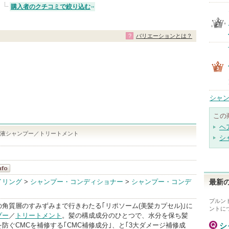
購入者のクチコミで絞り込む
バリエーションとは？
シャン
この
ヘ
容液シャンプー／トリートメント
シ
イリング
>
シャンプー・コンディショナー
>
シャンプー・コンデ
最新の
o
プルン
角質層のすみずみまで行きわたる｢リポソーム(美髪カプセル)｣に
ント
に
プー
／
トリートメント
。髪の構成成分のひとつで、水分を保ち髪
防ぐCMCを補修する｢CMC補修成分｣、と｢3大ダメージ補修成
シ