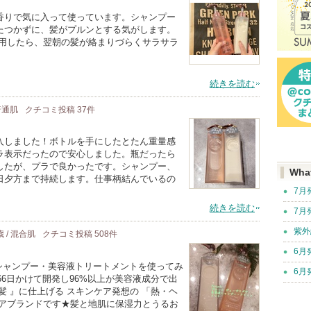
香りで気に入って使っています。シャンプー
たつかずに、髪がプルンとする気がします。
使用したら、翌朝の髪が絡まりづらくサラサラ
続きを読む
 普通肌
クチコミ投稿
37
件
入しました！ボトルを手にしたとたん重量感
ラ表示だったので安心しました。瓶だったら
したが、プラで良かったです。シャンプー、
Wha
日夕方まで持続します。仕事柄結んでいるの
7月
続きを読む
7月
紫外
歳 / 混合肌
クチコミ投稿
508
件
6月
美容液シャンプー・美容液トリートメントを使ってみ
6月
66日かけて開発し96%以上が美容液成分で出
髪 』に仕上げる スキンケア発想の 「熱・ヘ
ケアブランドです★髪と地肌に保湿力とうるお