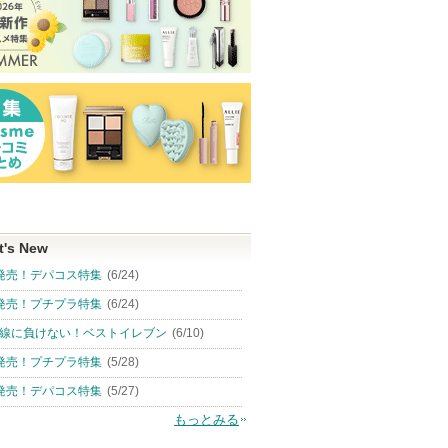
t's New
発売！デパコス特集
(6/24)
発売！プチプラ特集
(6/24)
線に負けない！ベストイレブン
(6/10)
発売！プチプラ特集
(5/28)
発売！デパコス特集
(5/27)
もっとみる