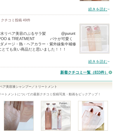
続きを読む
クチコミ投稿
49
件
貯水リペア美容のぷるサラ髪 @purunt
美容液SHAMPOO & TREATMENT パケが可愛く
ダメージ・熱・ヘアカラー・紫外線集中補修
にとても良い商品だと思いました！！！
続きを読む
新着クチコミ一覧
（833件）
リペア美容液シャンプー／トリートメント
リートメント
についての最新クチコミ投稿写真・動画をピックアップ！