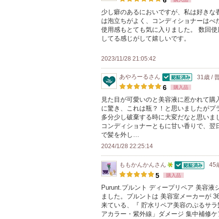
6
少し癖のあるにおいですが、私は好きな
は泡立ちがよく、コンディショナーはべ
使用感もとても気に入りました。 数回
してる感じがして嬉しいです。
2023/11/28 21:05:42
あやろーる
さん
31歳 /
認証済
6
購入品
見た目が可愛いのと美容液に惹かれて購
に驚き、これは瓶？！と思いましたがプ
多分少し破棄する時に大変だなと思いま
コンディショナーともに甘い香りで、翌
で髪を外し…
2024/1/28 22:25:14
ももかんかん
さん
45
認証済
5
5
購入品
人
Purunt.プルント ディープリペア 
ました。プルントは 美容室メーカーが 3
以
来ている、『 貯水リペア美容のぷるサラ
上
アカラー・紫外線」ダメージ 集中補修