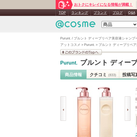
おトクにキレイになる情報が満載！
TOP
ランキング
ブランド
ブログ
Q&A
Purunt. / プルント ディープリペア美容液シャ
アットコスメ
>
Purunt.
>
プルント ディープリペ
このブランドの情報を
プルント ディー
Purunt.
見る
商品情報
クチコミ
投稿写
(833)
prev
next