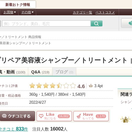
新着おトク情報
お買物
その他
カテゴリ一覧
ベストコスメ
ンプー／トリートメント 商品情報
ア美容液シャンプー／トリートメント
プリペア美容液シャンプー／トリートメント
真・動画
Q&A
ブログ
(1100)
(219)
(0)
4.6
3.4pt
クチコミ評価
360g・1,540円 / 380ml・1,540円
関連
容量・税込価格
シャン
2022/4/27
発売日
Like
Have
16,002
1,170
気になる
もってる
クチコミする
833
16002
クチコミ
件
注目人数
人