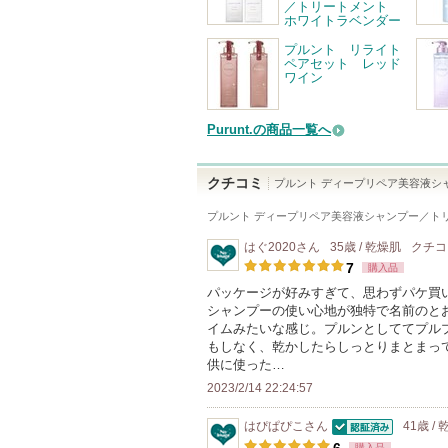
／トリートメント
ホワイトラベンダー
プルント リライト
ペアセット レッド
ワイン
Purunt.の商品一覧へ
クチコミ
プルント ディープリペア美容液シ
プルント ディープリペア美容液シャンプー／ト
はぐ2020
さん
35歳 / 乾燥肌
クチ
7
購入品
パッケージが好みすぎて、思わずパケ買
シャンプーの使い心地が独特で名前のと
イムみたいな感じ。プルンとしててプル
もしなく、乾かしたらしっとりまとまっ
供に使った…
2023/2/14 22:24:57
はぴぱぴこ
さん
41歳 /
認証済
購入品