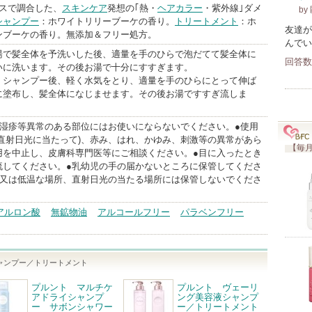
ンスで調合した、
スキンケア
発想の｢熱・
ヘアカラー
・紫外線｣ダメ
by
シャンプー
：ホワイトリリーブーケの香り。
トリートメント
：ホ
友達が
ンブーケの香り。無添加＆フリー処方。
んでい
湯で髪全体を予洗いした後、適量を手のひらで泡だてて髪全体に
回答数
いに洗います。その後お湯で十分にすすぎます。
：シャンプー後、軽く水気をとり、適量を手のひらにとって伸ば
に塗布し、髪全体になじませます。その後お湯ですすぎ流しま
、湿疹等異常のある部位にはお使いにならないでください。●使用
(直射日光に当たって)、赤み、はれ、かゆみ、刺激等の異常があら
【毎月
用を中止し、皮膚科専門医等にご相談ください。●目に入ったとき
流してください。●乳幼児の手の届かないところに保管してくださ
温又は低温な場所、直射日光の当たる場所には保管しないでくださ
アルロン酸
無鉱物油
アルコールフリー
パラベンフリー
ャンプー／トリートメント
プルント マルチケ
プルント ヴェーリ
アドライシャンプ
ング美容液シャンプ
ー サボンシャワー
ー／トリートメント