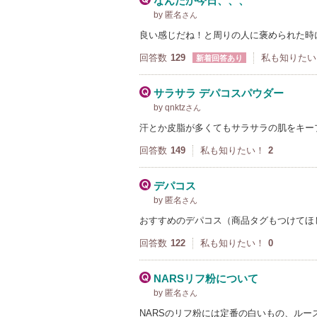
なんだか今日、、、
by 匿名
さん
良い感じだね！と周りの人に褒められた時
回答数
129
私も知りたい
新着回答あり
サラサラ デパコスパウダー
by qnktz
さん
汗とか皮脂が多くてもサラサラの肌をキー
回答数
149
私も知りたい！
2
デパコス
by 匿名
さん
おすすめのデパコス（商品タグもつけてほ
回答数
122
私も知りたい！
0
NARSリフ粉について
by 匿名
さん
NARSのリフ粉には定番の白いもの、ル