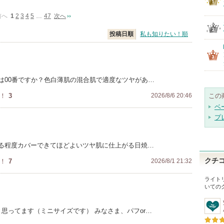
前へ
1
2
3
4
5
…
47
次へ
投稿日順
私も知りたい！順
は00番ですか？色白薄肌の混合肌で適度なツヤがあ…
！
3
2026/8/6 20:46
この
ベ
プ
る程度カバーできてほどよいツヤ肌に仕上がる日焼…
クチ
！
7
2026/8/1 21:32
ライト
いての
と思ってます（ミニサイズです） みなさま、パフor…