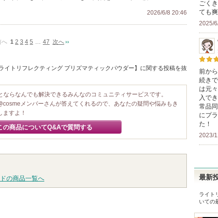
ごくき
ても爽
2026/6/8 20:46
2025/6
前へ
1
2
3
4
5
…
47
次へ
 / ライトリフレクティング プリズマティックパウダー】に関する投稿を抜
前から
続きで
は元々
ことならなんでも解決できるみんなのコミュニティサービスです。
入でき
@cosmeメンバーさんが答えてくれるので、あなたの疑問や悩みもき
常品同
しますよ！
にプラ
た！
この商品についてQ&Aで質問する
2023/1
最新
ドの商品一覧へ
ライト
いての