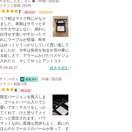
やまねこももこ
さん
46歳 / 混合肌
に
クチコミ投稿
255
件
25
お
7
購入品
リピート
人
気
リフ粉はマスク時にかなり
以
に
ました。表面はサラッとす
上
カサカサはしない、崩れに
入
の
白浮せず使いやすかったで
り
れにマーブルが登場。昨年
メ
登
はゆっくりうっかりしていて買い逃して
ン
ましたが、今年は発売を知るや否や夢に
録
バ
る欲しさで、アラームかけたりスケジュ
さ
入れたり、そしてやっとアットコス…
ー
れ
/5 09:48:37
続きを読む
に
て
お
チャンc
さん
24歳 / 混合肌
い
認証済
気
クチコミ投稿
5
件
ま
6
に
購入品
す
限定バージョンを購入しま
入
、ゴールドパール入りでと
り
愛いです！テカリをしっか
登
てくれて、ひと塗りでメイ
たっと固定されます。パウ
録
マットな白い質感も気持ちよく、肌にの
さ
ほんのりゴールドのパールが光って、す