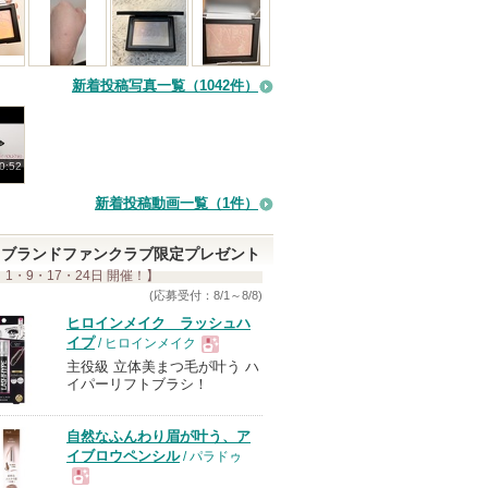
新着投稿写真一覧（1042件）
0:52
新着投稿動画一覧（1件）
ブランドファンクラブ限定プレゼント
 1・9・17・24日 開催！】
(応募受付：8/1～8/8)
ヒロインメイク ラッシュハ
イプ
/ ヒロインメイク
主役級 立体美まつ毛が叶う ハ
現
イパーリフトブラシ！
品
自然なふんわり眉が叶う、ア
イブロウペンシル
/ パラドゥ