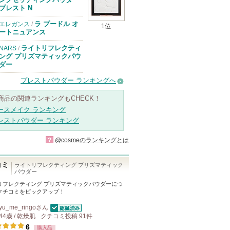
プレスト N
ラ プードル オ
エレガンス
/
1位
ートニュアンス
ライトリフレクティ
NARS
/
ング プリズマティックパウ
ダー
プレストパウダー ランキングへ
商品の関連ランキングもCHECK！
ースメイク ランキング
レストパウダー ランキング
?
@cosmeのランキングとは
コミ
ライトリフレクティング プリズマティック
パウダー
リフレクティング プリズマティックパウダー
につ
クチコミをピックアップ！
yu_me_ringo
さん
認証済
44歳 / 乾燥肌
クチコミ投稿
91
件
6
購入品