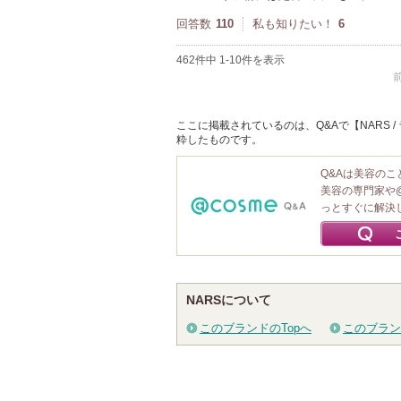
回答数
110
私も知りたい！
6
462件中 1-10件を表示
ここに掲載されているのは、Q&Aで【NARS
粋したものです。
Q&Aは美容の
美容の専門家や
っとすぐに解決
NARSについて
このブランドのTopへ
このブラン