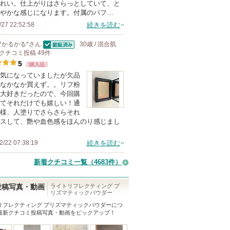
れ
れい。仕上がりはさらっとしていて、と
やかな感じになります。付属のパフ…
て
/27 22:52:58
続きを読む
い
ま
*かるかる*
さん
30歳 / 混合肌
す
認証済
クチコミ投稿
49
件
5
購入品
気になっていましたが欠品
なかなか買えず。。リフ粉
大好きだったので、今回購
てそれだけでも嬉しい！通
様、人塗りでさらさらそれ
スして、艶や血色感をほんのり感じまし
2/22 07:38:19
続きを読む
新着クチコミ一覧
（4683件）
ライトリフレクティング プ
投稿写真・動画
リズマティックパウダー
リフレクティング プリズマティックパウダー
につ
最新クチコミ投稿写真・動画をピックアップ！