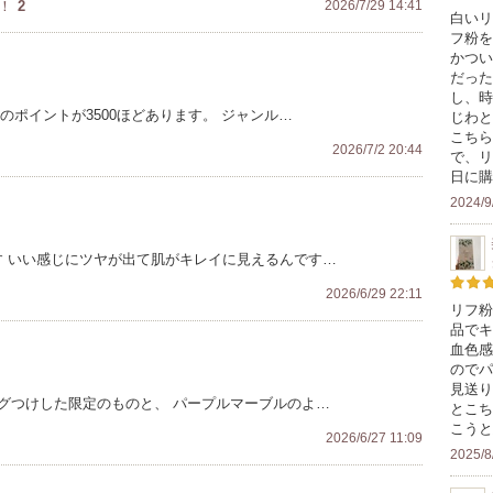
！
2
2026/7/29 14:41
白いリ
フ粉を
かつい
だった
し、時
のポイントが3500ほどあります。 ジャンル…
じわと
こちら
2026/7/2 20:44
で、リ
日に購
2024/9
ます いい感じにツヤが出て肌がキレイに見えるんです…
2026/6/29 22:11
リフ粉
品でキ
血色感
のでパ
見送り
タグつけした限定のものと、 パープルマーブルのよ…
とこち
こうと
2026/6/27 11:09
2025/8