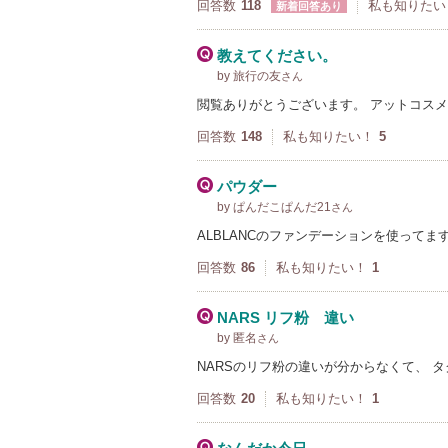
回答数
118
私も知りたい
新着回答あり
教えてください。
by 旅行の友
さん
閲覧ありがとうございます。 アットコスメ
回答数
148
私も知りたい！
5
パウダー
by ぱんだこぱんだ21
さん
ALBLANCのファンデーションを使って
回答数
86
私も知りたい！
1
NARS リフ粉 違い
by 匿名
さん
NARSのリフ粉の違いが分からなくて、 
回答数
20
私も知りたい！
1