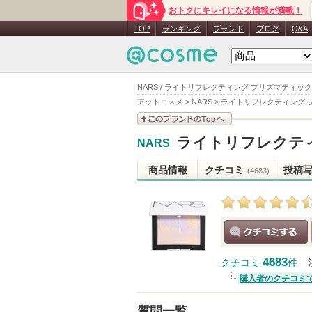
おトクにキレイになる情報が満載！
TOP
ランキング
ブランド
ブログ
Q&A
NARS / ライトリフレクティング プリズマティック
アットコスメ
>
NARS
>
ライトリフレクティング 
このブランドの情報を
ライトリフレクテ
NARS
見る
商品情報
クチコミ
投稿
(4683)
クチコミする
4683
クチコミ
件
購入者のクチコミ
質問一覧