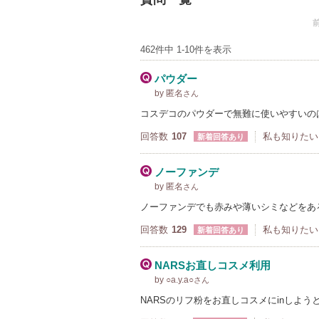
462件中 1-10件を表示
パウダー
by 匿名
さん
コスデコのパウダーで無難に使いやすいの
回答数
107
私も知りたい
新着回答あり
ノーファンデ
by 匿名
さん
ノーファンデでも赤みや薄いシミなどをあ
回答数
129
私も知りたい
新着回答あり
NARSお直しコスメ利用
by ○a.y.a○
さん
NARSのリフ粉をお直しコスメにinしよう