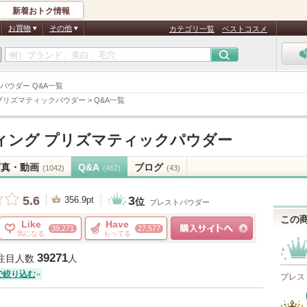
新着おトク情報
お買物
その他
カテゴリ一覧
ベストコスメ
パウダー Q&A一覧
プリズマティックパウダー
>
Q&A一覧
ィング プリズマティックパウダー
写真・動画
Q&A
ブログ
(1042)
(462)
(43)
3
5.6
356.9pt
位
プレストパウダー
この
Like
Have
39,271
27,577
気になる
もってる
ショッピングサイトへ
39271
注目人数
人
で絞り込む
プレス