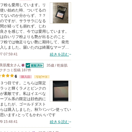
フ粉も愛用しています。リ
使い始めた時、ついてるの
てないのか分からず、？？
のですが、サラサラになる
間が経っても崩れず、じわ
良さを感じて、今では愛用しています。
は白いリフ粉よりも艶が出るとのこと
フ粉では物足りない艶に期待して、発売
入しました。届いたのは綺麗なマーブ…
/7 07:59:41
続きを読む
美肌魔女
さん
35歳 / 乾燥肌
認証済
クチコミ投稿
25
187
件
6
購入品
人
リピート
３つ目です。こちらは限定
以
ラッと輝くラメとピンクの
上
が素敵です。私はイエベな
の
ープル系の限定は顔色的に
ましたが、ゴールドダスト
メ
らは購入しました。秋?バンバン使ってい
ン
思います♪とってもかわいいです
バ
/9 15:48:41
続きを読む
ー