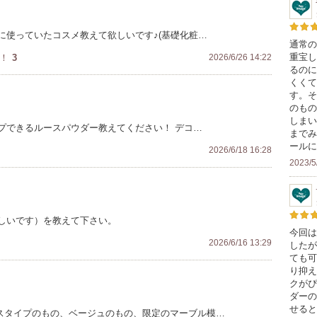
に使っていたコスメ教えて欲しいです♪(基礎化粧…
通常の
重宝し
！
3
2026/6/26 14:22
るのに
くくて
す。そ
のもの
しまい
プできるルースパウダー教えてください！ デコ…
までみ
ールに
2026/6/18 16:28
2023/5
しいです）を教えて下さい。
今回は
2026/6/16 13:29
したが
ても可
り抑え
クがぴ
ダーの
せると
ースタイプのもの、ベージュのもの、限定のマーブル模…