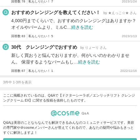
回答数 78
私もしりたい！ 7
2023/1/24
おすすめクレンジングを教えてください！
by ★えっこ☆★ さん
4,000円までくらいで、おすすめのクレンジングはありますか？
オイルやバームより、ミルC…
続きを読む
回答数 83
私もしりたい！ 5
2023/1/13
30代 クレンジングでおすすめ
by りょーり さん
新しく買おうと悩んでおりますが、何がいいのかわかりませ
ん。 保湿するようなバームもし…
続きを読む
回答数 67
私もしりたい！ 1
2022/11/16
3件中 1-3件を表示
ここに掲載されているのは、Q&Aで【ドクターシーラボ／エンリッチリフト クレンジ
ングクリーム EX】に関する投稿を抜粋したものです。
Q&Aは美容のことならなんでも解決できるみんなのコミュニティサービスです。美容
の専門家や＠cosmeメンバーさんが答えてくれるので、あなたの疑問や悩みもきっと
すぐに解決しますよ！