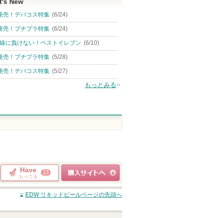
t's New
発売！デパコス特集
(6/24)
発売！プチプラ特集
(6/24)
線に負けない！ベストイレブン
(6/10)
発売！プチプラ特集
(5/28)
発売！デパコス特集
(5/27)
もっとみる
Have
13
もってる
ショッピングサイト
EDW リキッドピール
ページの先頭へ
へ