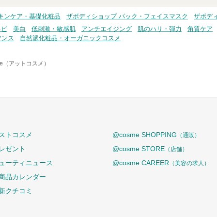
キンケア・基礎化粧品
ザボディショップ パック・フェイスマスク
ザボデ
キビ
美白
低刺激・敏感肌
アンチエイジング
肌のハリ・弾力
角質ケア
マンス
自然派化粧品・オーガニックコスメ
me（アットコスメ）
ストコスメ
@cosme SHOPPING
（通販）
レゼント
@cosme STORE
（店舗）
ューティニュース
@cosme CAREER
（美容の求人）
商品カレンダー
新クチコミ