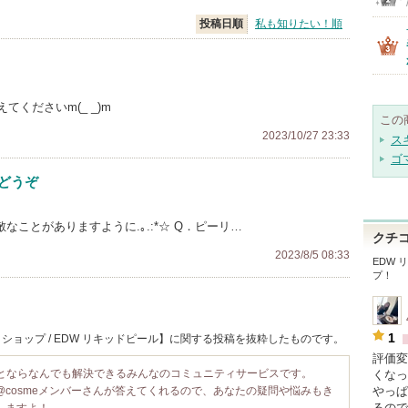
投稿日順
私も知りたい！順
くださいm(_ _)m
この
2023/10/27 23:33
ス
ゴ
もどうぞ
なことがありますように.｡.:*☆ Q．ピーリ…
クチ
2023/8/5 08:33
EDW 
プ！
1
ショップ / EDW リキッドピール】に関する投稿を抜粋したものです。
評価変
ことならなんでも解決できるみんなのコミュニティサービスです。
くなっ
やっぱ
@cosmeメンバーさんが答えてくれるので、あなたの疑問や悩みもき
るので