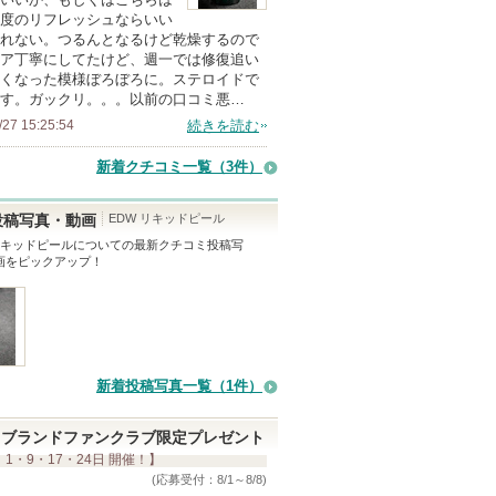
度のリフレッシュならいい
メ
れない。つるんとなるけど乾燥するので
ン
ア丁寧にしてたけど、週一では修復追い
バ
くなった模様ぼろぼろに。ステロイドで
す。ガックリ。。。以前の口コミ悪…
ー
/27 15:25:54
続きを読む
に
お
新着クチコミ一覧
（3件）
気
に
EDW リキッドピール
投稿写真・動画
入
リキッドピール
についての最新クチコミ投稿写
画をピックアップ！
り
登
録
さ
れ
新着投稿写真一覧（1件）
て
い
ブランドファンクラブ限定プレゼント
ま
 1・9・17・24日 開催！】
す
(応募受付：8/1～8/8)