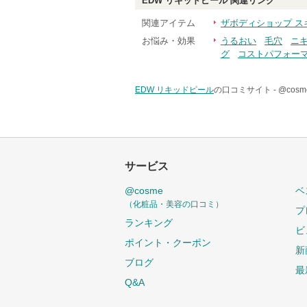
EDW リキッドピール
関連リンク
関連アイテム
ザボディショップ ス
お悩み・効果
うるおい
毛穴
ニ
グ
コストパフォー
EDW リキッドピール
の口コミサイト -
@cos
サービス
@cosme
ベ
（化粧品・美容の口コミ）
プ
ランキング
ビ
ポイント・クーポン
新
ブログ
最
Q&A