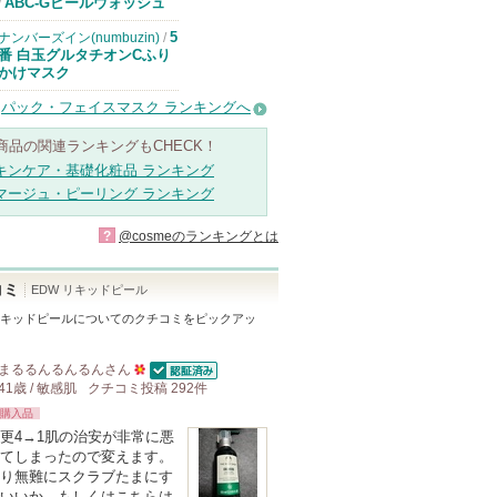
ドクターケイか
ABC-Gピールウォッシュ
/
らのお知らせが
あります
5
ナンバーズイン(numbuzin)
/
番 白玉グルタチオンCふり
かけマスク
パック・フェイスマスク ランキングへ
商品の関連ランキングもCHECK！
キンケア・基礎化粧品 ランキング
マージュ・ピーリング ランキング
?
@cosmeのランキングとは
コミ
EDW リキッドピール
リキッドピール
についてのクチコミをピックアッ
まるるんるんるん
さん
認証済
41歳 / 敏感肌
クチコミ投稿
50
292
件
購入品
人
更4→1肌の治安が非常に悪
以
てしまったので変えます。
上
り無難にスクラブたまにす
の
いいか、もしくはこちらは