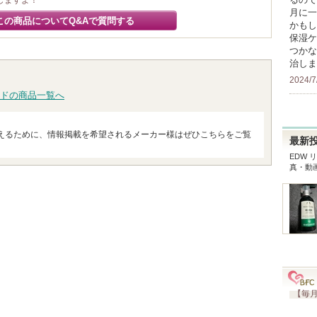
しますよ！
月に一
この商品についてQ&Aで質問する
かもし
保湿ケ
つかな
治しま
2024/7
ドの商品一覧へ
えるために、情報掲載を希望されるメーカー様はぜひこちらをご覧
最新
EDW 
真・動
【毎月