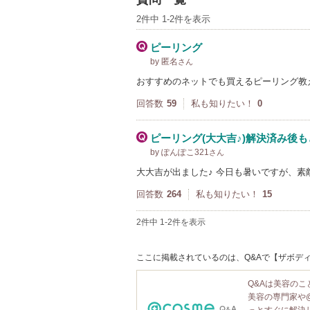
2件中 1-2件を表示
ピーリング
by 匿名
さん
おすすめのネットでも買えるピーリング教えて
回答数
59
私も知りたい！
0
ピーリング(大大吉♪)解決済み後
by ぽんぽこ321
さん
大大吉が出ました♪ 今日も暑いですが、素敵
回答数
264
私も知りたい！
15
2件中 1-2件を表示
ここに掲載されているのは、Q&Aで【ザボディ
Q&Aは美容の
美容の専門家や