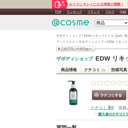
おトクにキレイになる情報が満載！
TOP
ランキング
ブランド
ブログ
Q&A
ザボディショップ / EDW リキッドピール Q&A一覧
アットコスメ
>
ザボディショップ
>
EDW リキッ
このブランドの情報を
EDW リ
ザボディショップ
見る
商品情報
クチコミ
投稿写真
(3)
クチコミする
3
クチコミ
件
注目
購入者のクチコミ
質問一覧