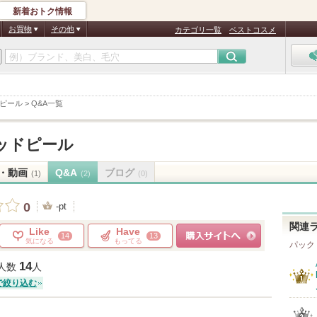
新着おトク情報
お買物
その他
カテゴリ一覧
ベストコスメ
ドピール
>
Q&A一覧
キッドピール
・動画
Q&A
ブログ
(1)
(2)
(0)
0
-pt
関連
Like
Have
14
13
気になる
もってる
パック
ショッピングサイトへ
14
人数
人
で絞り込む