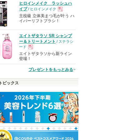
ヒロインメイク ラッシュハ
イプ
/ ヒロインメイク
主役級 立体美まつ毛が叶う ハ
現
イパーリフトブラシ！
品
エイトザタラソ SR シャンプ
ー＆トリートメント
/ ステラシ
ード
エイトザタラソから新ライン
現
登場！
プレゼントをもっとみる
品
トピックス