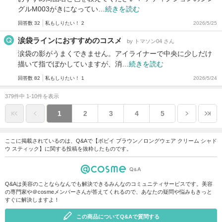
グルM003がきになってい…
続きを読む
回答数 32
私もしりたい！ 2
2026/5/25
涙袋ラインにおすすめのコスメ
by トマソン04 さん
涙袋の影がうまくできません。アイライナーで中央に少しだけ
描いて指でぼかしていますが、消…
続きを読む
回答数 82
私もしりたい！ 1
2026/5/24
379件中 1-10件を表示
1
2
3
4
5
ここに掲載されているのは、Q&Aで【ボビイ ブラウン／ロングウェア クリーム シャド
ウ スティック】に関する投稿を抜粋したものです。
Q&Aは美容のことならなんでも解決できるみんなのコミュニティサービスです。美容
の専門家や＠cosmeメンバーさんが答えてくれるので、あなたの疑問や悩みもきっと
すぐに解決しますよ！
この商品についてQ&Aで質問する