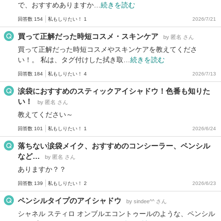
で、おすすめありますか…
続きを読む
回答数 154
私もしりたい！ 1
2026/7/21
買って正解だった時短コスメ・スキンケア
by 匿名 さん
買って正解だった時短コスメやスキンケアを教えてくださ
い！。 私は、タグ付けした拭き取…
続きを読む
回答数 184
私もしりたい！ 4
2026/7/13
涙袋におすすめのスティックアイシャドウ！色番も知りた
い！
by 匿名 さん
教えてください～
回答数 101
私もしりたい！ 1
2026/6/24
落ちない涙袋メイク、おすすめのコンシーラー、ペンシル
など…
by 匿名 さん
ありますか？？
回答数 139
私もしりたい！ 2
2026/6/23
ペンシルタイプのアイシャドウ
by sindee^^ さん
シャネル スティロ オンブルエコントゥールのような、ペンシル