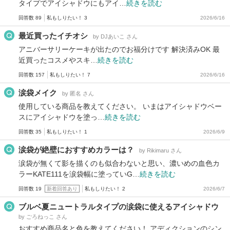
タイプでアイシャドウにもアイ…
続きを読む
回答数 89
私もしりたい！ 3
2026/6/16
最近買ったイチオシ
by DJあいこ さん
アニバーサリーケーキが出たのでお福分けです 解決済みOK 最
近買ったコスメやスキ…
続きを読む
回答数 157
私もしりたい！ 7
2026/6/16
涙袋メイク
by 匿名 さん
使用している商品を教えてください。 いまはアイシャドウベー
スにアイシャドウを塗っ…
続きを読む
回答数 35
私もしりたい！ 1
2026/6/9
涙袋が絶壁におすすめカラーは？
by Rikimaru さん
涙袋が無くて影を描くのも似合わないと思い、濃いめの血色カ
ラーKATE111を涙袋幅に塗っていG…
続きを読む
回答数 19
新着回答あり
私もしりたい！ 2
2026/6/7
ブルベ夏ニュートラルタイプの涙袋に使えるアイシャドウ
by ごろねっこ さん
おすすめ商品名と色を教えてください！ アディクションのシン