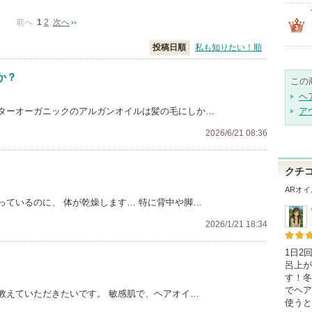
前へ
1
2
次へ
投稿日順
私も知りたい！順
か？
この
ヘ
ターオーガニックのアルガンオイルは髪の毛にしか…
ア
2026/6/21 08:36
クチ
ARオイ
っているのに、 体が乾燥します… 特に背中や脚…
2026/1/21 18:34
1日2
呂上が
す！冬
でヘア
教えていただきたいです。 敏感肌で、ヘアオイ…
使うと