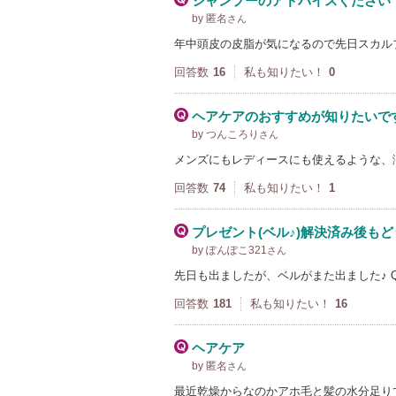
シャンプーのアドバイスください
by 匿名
さん
年中頭皮の皮脂が気になるので先日スカル
回答数
16
私も知りたい！
0
ヘアケアのおすすめが知りたいで
by つんころり
さん
メンズにもレディースにも使えるような、
回答数
74
私も知りたい！
1
プレゼント(ベル♪)解決済み後もど
by ぽんぽこ321
さん
先日も出ましたが、ベルがまた出ました♪
回答数
181
私も知りたい！
16
ヘアケア
by 匿名
さん
最近乾燥からなのかアホ毛と髪の水分足り