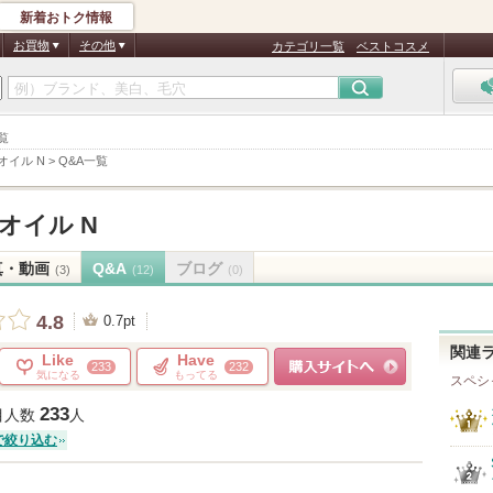
新着おトク情報
お買物
その他
カテゴリ一覧
ベストコスメ
覧
オイル N
>
Q&A一覧
Rオイル N
真・動画
Q&A
ブログ
(3)
(12)
(0)
4.8
0.7pt
関連
Like
Have
233
232
気になる
もってる
スペシ
ショッピングサイトへ
233
目人数
人
で絞り込む