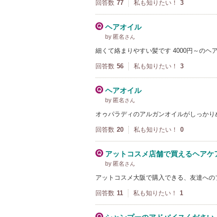
回答数
77
私も知りたい！
3
ヘアオイル
by 匿名
さん
細くて絡まりやすい髪です 4000円～の
回答数
56
私も知りたい！
3
ヘアオイル
by 匿名
さん
オゥパラディのアルガンオイルがしっかり
回答数
20
私も知りたい！
0
アットコスメ店舗で買えるヘアケ
by 匿名
さん
アットコスメ大阪で購入できる、友達への
回答数
11
私も知りたい！
1