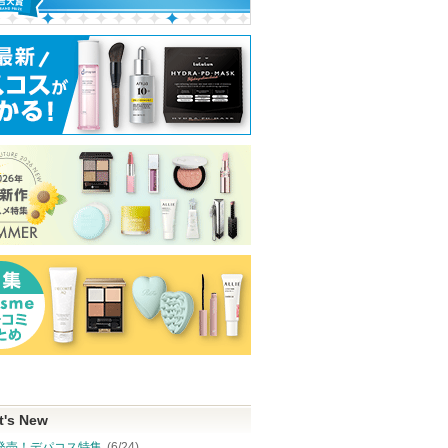
t's New
発売！デパコス特集
(6/24)