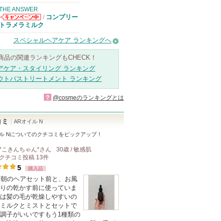
THE ANSWER
コンプリー
/
THE ANSWER
トラメラミルク
からのお知らせ
があります
スペシャルヘアケア ランキングへ
商品の関連ランキングもCHECK！
アケア・スタイリング ランキング
ウトバストリートメント ランキング
?
@cosmeのランキングとは
コミ
ARオイル N
ル N
についてのクチコミをピックアップ！
*こきんちゃん*
さん
30歳 / 敏感肌
クチコミ投稿
13
件
5
購入品
回朝のヘアセット前と、お風
りの乾かす前に使っていま
は髪の毛が乾燥しやすいの
ミルクとミストとセットで
調子がいいですもう1種類の