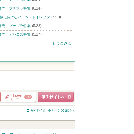
発売！プチプラ特集
(6/24)
線に負けない！ベストイレブン
(6/10)
発売！プチプラ特集
(5/28)
発売！デパコス特集
(5/27)
もっとみる
Have
232
もってる
ショッピングサイト
ARオイル N
ページの先頭へ
へ