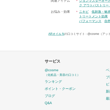
関連アイテム
ジョンマスターオー
ク アウトバストリー
お悩み・効果
ニキビ
低刺激・敏
トリートメント効果
パフォーマンス
自
ARオイル N
の口コミサイト -
@cosme（ア
サービス
@cosme
ベ
（化粧品・美容の口コミ）
プ
ランキング
ビ
ポイント・クーポン
新
ブログ
最
Q&A