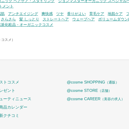
ガニック ヘアケア・スタイリング
ジョンマスターオーガニック スペシャル
トメント
感肌
アンチエイジング
爽快感
ツヤ
香りがよい
育毛ケア
地肌ケア
さらさら
髪 しっとり
ストレートヘア
ウェーブヘア
ボリュームダウン(
然派化粧品・オーガニックコスメ
ットコスメ）
ストコスメ
@cosme SHOPPING
（通販）
レゼント
@cosme STORE
（店舗）
ューティニュース
@cosme CAREER
（美容の求人）
商品カレンダー
新クチコミ