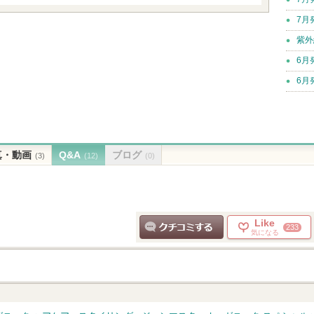
7月
紫外
6月
6月
真・動画
Q&A
ブログ
(3)
(12)
(0)
Like
233
気になる
クチコミする