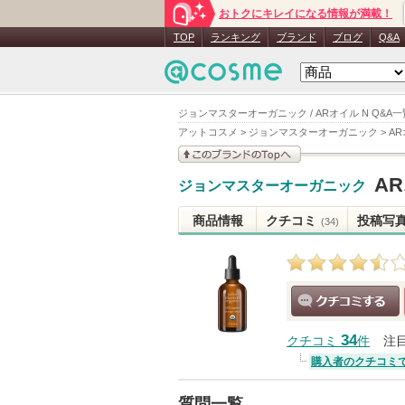
おトクにキレイになる情報が満載！
TOP
ランキング
ブランド
ブログ
Q&A
ジョンマスターオーガニック / ARオイル N Q&A一
アットコスメ
>
ジョンマスターオーガニック
>
AR
このブランドの情報を
A
ジョンマスターオーガニック
見る
商品情報
クチコミ
投稿写
(34)
クチコミする
34
クチコミ
件
注
購入者のクチコミ
質問一覧