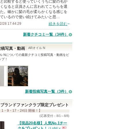
と比較すると使っていくうちに髪の毛が
くなると店員さんに言われてこちらを選
た。確かに髪の毛が柔らかくなる感じを
ているので使い続けてみたいと思…
2/28 17:44:29
続きを読む
新着クチコミ一覧
（34件）
ARオイル N
投稿写真・動画
ル N
についての最新クチコミ投稿写真・動画をピ
ップ！
新着投稿写真一覧（3件）
ブランドファンクラブ限定プレゼント
 1・9・17・24日 開催！】
(応募受付：8/1～8/8)
【現品20名様】人気No.1チー
クをプレゼント！
/ LoNLy