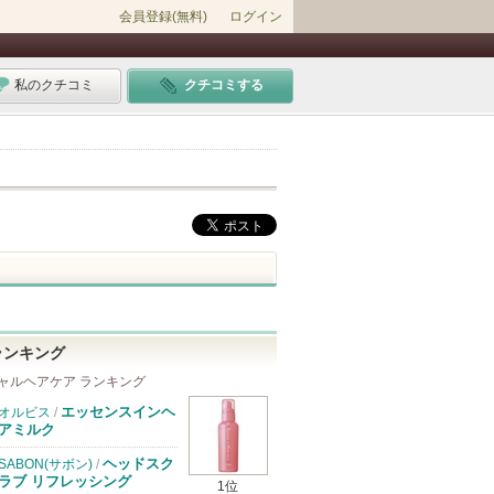
会員登録(無料)
ログイン
私のクチコミ
クチコミする
ランキング
ャルヘアケア ランキング
エッセンスインヘ
オルビス
/
アミルク
ヘッドスク
SABON(サボン)
/
ラブ リフレッシング
1位