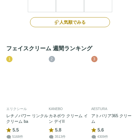
人気順でみる
フェイスクリーム 週間ランキング
1
2
3
エリクシール
KANEBO
AESTURA
レチノパワー リンクル
カネボウ クリーム イ
アトバリア365 クリー
クリーム ba
ン デイII
ム
5.5
5.8
5.6
5168件
3513件
4309件