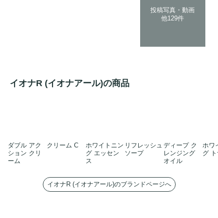
投稿写真・動画
他129件
イオナR (イオナアール)の商品
ダブル アク
クリーム C
ホワイトニン
リフレッシュ
ディープ ク
ホワ
ション クリ
グ エッセン
ソープ
レンジング
グ 
ーム
ス
オイル
イオナR (イオナアール)のブランドページへ