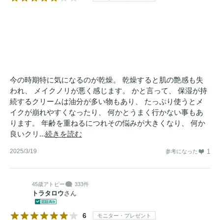
今の時期特に気になるのが乾燥。 乾燥すると肌の艶感も失
われ、 メイクノリが悪く感じます。 かと言って、 保湿が持
続するクリームは油分が多い物もあり、 たっぷり使うとメ
イクが崩れやすくなったり、 何かとうまく行かない事もあ
ります。 年齢を重ねるにつれその悩みが大きくなり、 何か
良いクリ...
続きを読む
2025/3/19
1
参考になった
45歳
アトピー
333件
トラタロウ
さん
6
モニター・プレゼント