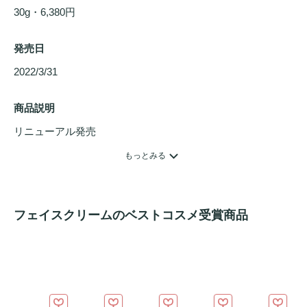
30g・6,380円
発売日
2022/3/31 
商品説明
リニューアル発売

美容保湿成分6種類が配合された
フェイスクリーム
です。新
もっとみる
しい美容保湿成分、メロンSOD*配合で、肌本来の輝き
(radiance)を助けます。

*メロン果実エキス
フェイスクリームのベストコスメ受賞商品