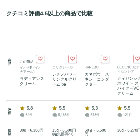
クチコミ評価4.5以上の商品で比較
商
この商品
品
エリクシール
KANEBO
DECENCIA(デ
イオナR (イオ
ィセンシア)
ナアール)
レチノパワー
カネボウ ス
ディセンシ
ラディアンス
リンクルクリ
キン コンダ
ホワイト ス
クリーム
ーム ba
クター
パイクーVC
クリーム
5.8
5.5
5.3
5.5
評
価
84件
5,168件
573件
121件
30g・6,380円
15g・6,600円
60ｇ・6,600
30g・6,270
価
格
(編集部調べ)
円