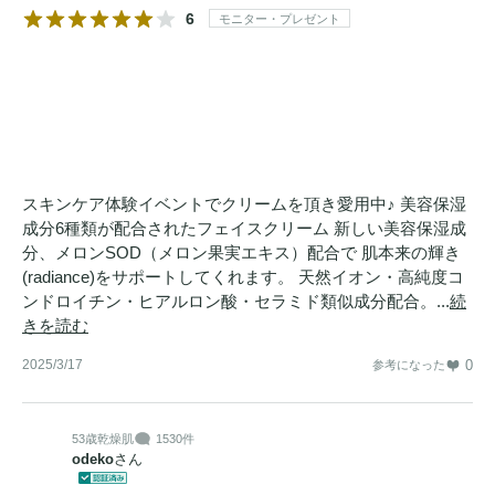
6
モニター・プレゼント
スキンケア体験イベントでクリームを頂き愛用中♪ 美容保湿
成分6種類が配合されたフェイスクリーム 新しい美容保湿成
分、メロンSOD（メロン果実エキス）配合で 肌本来の輝き
(radiance)をサポートしてくれます。 天然イオン・高純度コ
ンドロイチン・ヒアルロン酸・セラミド類似成分配合。...
続
きを読む
2025/3/17
0
参考になった
53歳
乾燥肌
1530件
odeko
さん