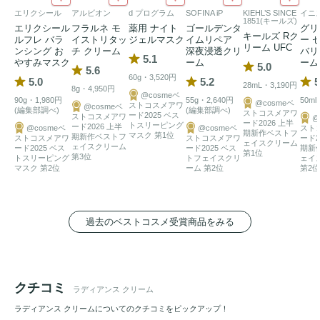
エリクシール
アルビオン
d プログラム
SOFINA iP
KIEHL’S SINCE
イニ
1851(キールズ)
エリクシール
フラルネ モ
薬用 ナイト
ゴールデンタ
グリ
キールズ Rク
ルフレ バラ
イストリタッ
ジェルマスク
イムリペア
ー 
リーム UFC
ンシング お
チ クリーム
深夜浸透クリ
バリ
5.1
やすみマスク
ーム
ーム
5.0
5.6
60g・3,520円
5.0
5.2
5
28mL・3,190円
8g・4,950円
@cosmeベ
90g・1,980円
55g・2,640円
50ml
@cosmeベ
ストコスメアワ
@cosmeベ
(編集部調べ)
(編集部調べ)
ストコスメアワ
ード2025 ベス
ストコスメアワ
@
ード2026 上半
トスリーピング
ード2026 上半
@cosmeベ
@cosmeベ
スト
期新作ベストフ
マスク 第1位
期新作ベストフ
ストコスメアワ
ストコスメアワ
ード2
ェイスクリーム
ェイスクリーム
ード2025 ベス
ード2025 ベス
期新
第1位
第3位
トスリーピング
トフェイスクリ
ェイ
マスク 第2位
ーム 第2位
第2位
過去のベストコスメ受賞商品をみる
クチコミ
ラディアンス クリーム
ラディアンス クリームについてのクチコミをピックアップ！