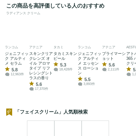
この商品を高評価している人のおすすめ
ラディアンス クリーム
ランコム
アテニア
タカミ
ランコム
アテニア
AEST
ジェニフィッ
スキンクリア
タカミスキン
ジェニフィッ
プライマーシ
アト
ク アルティ
クレンズ オ
ピール
ク アルティ
ョット
365
メ セラム
イル アロマ
メ エッセン
クリ
5.3
5.6
タイプ リフ
ス ローショ
5.8
5
18,428件
2,111件
レシングシト
ン
12,963件
1,
ラスの香り
5.5
5.6
3,893件
17,370件
「フェイスクリーム」人気順検索