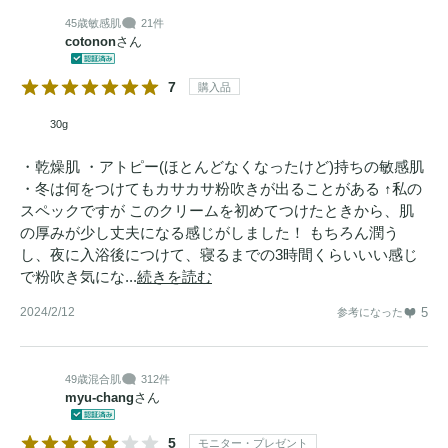
45歳
敏感肌
21件
cotonon
さん
7
購入品
30g
・乾燥肌 ・アトピー(ほとんどなくなったけど)持ちの敏感肌
・冬は何をつけてもカサカサ粉吹きが出ることがある ↑私の
スペックですが このクリームを初めてつけたときから、肌
の厚みが少し丈夫になる感じがしました！ もちろん潤う
し、夜に入浴後につけて、寝るまでの3時間くらいいい感じ
で粉吹き気にな...
続きを読む
2024/2/12
5
参考になった
49歳
混合肌
312件
myu-chang
さん
5
モニター・プレゼント