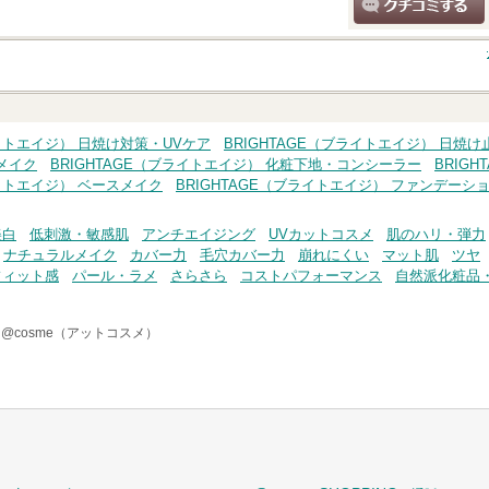
クチコミする
ライトエイジ） 日焼け対策・UVケア
BRIGHTAGE（ブライトエイジ） 日焼け
メイク
BRIGHTAGE（ブライトエイジ） 化粧下地・コンシーラー
BRIG
ライトエイジ） ベースメイク
BRIGHTAGE（ブライトエイジ） ファンデーシ
美白
低刺激・敏感肌
アンチエイジング
UVカットコスメ
肌のハリ・弾力
ナチュラルメイク
カバー力
毛穴カバー力
崩れにくい
マット肌
ツヤ
フィット感
パール・ラメ
さらさら
コストパフォーマンス
自然派化粧品
-
@cosme（アットコスメ）