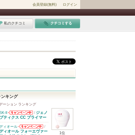
会員登録(無料)
ログイン
私のクチコミ
クチコミする
ランキング
デーション ランキング
ジェノ
SK-II
/
SK-IIからのお
プティクス CC プライマー
知らせがありま
す
ディオール
/
ディオールから
ディオール フォーエヴァー
1位