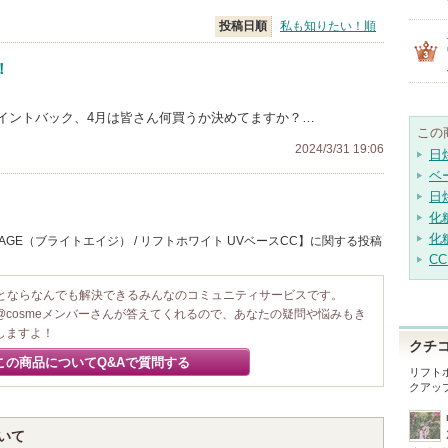
投稿日順
私も知りたい！順
！
ポイントバック、4月は皆さん何買うか決めてますか？…
この
2024/3/31 19:06
日
ベ
日
化
化
AGE（ブライトエイジ） / リフトホワイト UVベースCC】に関する投稿
C
ことならなんでも解決できるみんなのコミュニティサービスです。
@cosmeメンバーさんが答えてくれるので、あなたの疑問や悩みもき
しますよ！
クチ
この商品についてQ&Aで質問する
リフトホ
クアッ
ついて