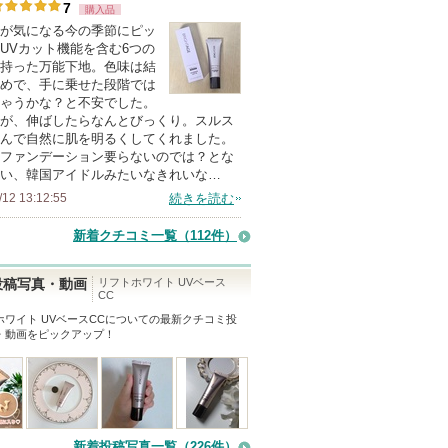
7
購入品
人
が気になる今の季節にピッ
以
UVカット機能を含む6つの
上
持った万能下地。色味は結
の
めで、手に乗せた段階では
ゃうかな？と不安でした。
メ
が、伸ばしたらなんとびっくり。スルス
ン
んで自然に肌を明るくしてくれました。
バ
ファンデーション要らないのでは？とな
い、韓国アイドルみたいなきれいな…
ー
/12 13:12:55
続きを読む
に
お
新着クチコミ一覧
（112件）
気
に
リフトホワイト UVベース
投稿写真・動画
CC
入
ワイト UVベースCC
についての最新クチコミ投
り
・動画をピックアップ！
登
録
さ
れ
て
新着投稿写真一覧（226件）