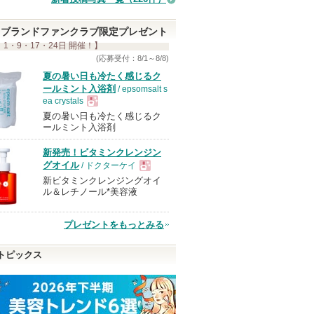
い
ま
ブランドファンクラブ限定プレゼント
 1・9・17・24日 開催！】
す
(応募受付：8/1～8/8)
夏の暑い日も冷たく感じるク
ールミント入浴剤
/ epsomsalt s
ea crystals
夏の暑い日も冷たく感じるク
現
ールミント入浴剤
新発売！ビタミンクレンジン
品
グオイル
/ ドクターケイ
新ビタミンクレンジングオイ
現
ル＆レチノール*美容液
品
プレゼントをもっとみる
トピックス