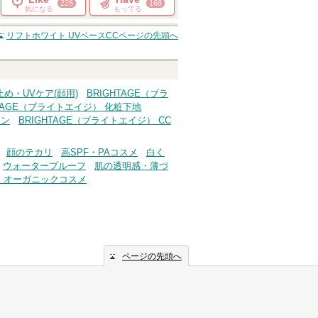
226
168
気になる
もってる
リフトホワイト UVベースCC
ページの先頭へ
止め・UVケア(顔用)
BRIGHTAGE（ブラ
HTAGE（ブライトエイジ） 化粧下地
ョン
BRIGHTAGE（ブライトエイジ） CC
顔のテカリ
高SPF・PAコスメ
白く
ウォータープルーフ
肌の透明感・薄づ
・オーガニックコスメ
ページの先頭へ