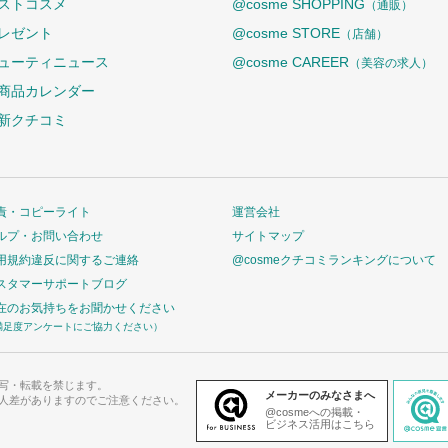
ストコスメ
@cosme SHOPPING
（通販）
レゼント
@cosme STORE
（店舗）
ューティニュース
@cosme CAREER
（美容の求人）
商品カレンダー
新クチコミ
責・コピーライト
運営会社
ルプ・お問い合わせ
サイトマップ
用規約違反に関するご連絡
@cosmeクチコミランキングについて
スタマーサポートブログ
在のお気持ちをお聞かせください
満足度アンケートにご協力ください）
写・転載を禁じます。
メーカーのみなさまへ
人差がありますのでご注意ください。
@cosmeへの掲載・
ビジネス活用はこちら