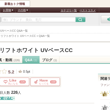
新着おトク情報
お買物
その他
カテゴリ一覧
ベストコスメ
 UVベースCC Q&A一覧
>
リフトホワイト UVベースCC
>
Q&A一覧
リフトホワイト UVベースCC
真・動画
Q&A
ブログ
(226)
(1)
(1)
5.2
0.5pt
関連
Like
Have
226
168
気になる
もってる
ファン
226
目人数
人
で絞り込む