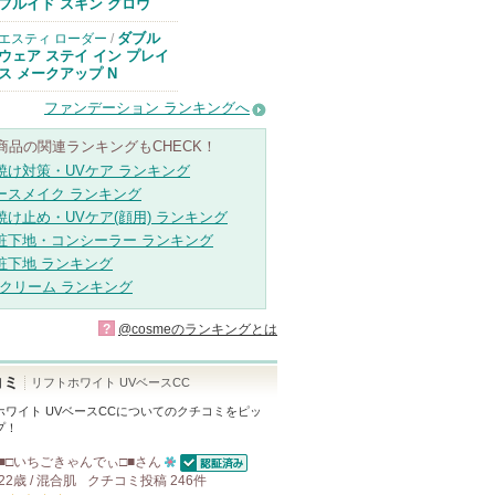
のお知らせがあ
フルイド スキン グロウ
ります
ダブル
エスティ ローダー
/
ウェア ステイ イン プレイ
ス メークアップ N
ファンデーション ランキングへ
商品の関連ランキングもCHECK！
焼け対策・UVケア ランキング
ースメイク ランキング
焼け止め・UVケア(顔用) ランキング
粧下地・コンシーラー ランキング
粧下地 ランキング
Cクリーム ランキング
?
@cosmeのランキングとは
コミ
リフトホワイト UVベースCC
ワイト UVベースCC
についてのクチコミをピッ
プ！
■□いちごきゃんでぃ□■
さん
認証済
22歳 / 混合肌
クチコミ投稿
10
246
件