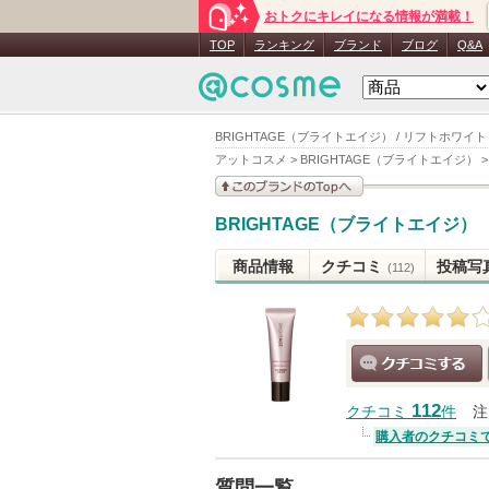
おトクにキレイになる情報が満載！
TOP
ランキング
ブランド
ブログ
Q&A
BRIGHTAGE（ブライトエイジ） / リフトホワイト
アットコスメ
>
BRIGHTAGE（ブライトエイジ）
このブランドの情報を
BRIGHTAGE（ブライトエイジ）
見る
商品情報
クチコミ
投稿写
(112)
クチコミする
112
クチコミ
件
注
購入者のクチコミ
質問一覧