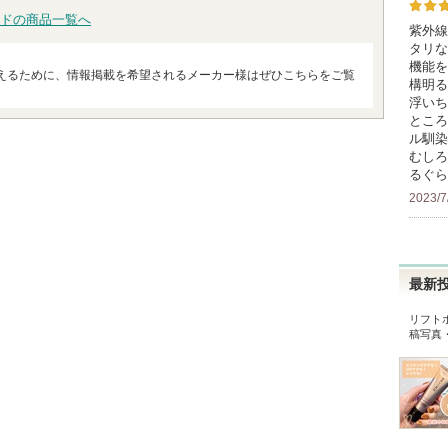
ドの商品一覧へ
紫外線
タリな
機能を
えるために、情報掲載を希望されるメーカー様はぜひこちらをご覧
構明る
浮いち
ところ
ル馴染
むしろ
るぐら
2023/7
最新
リフトホ
稿写真