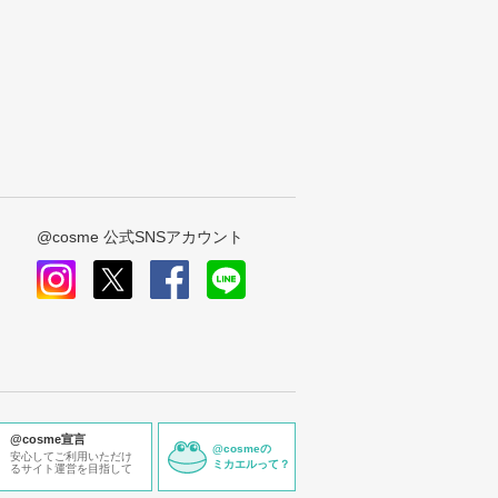
@cosme 公式SNSアカウント
instagram
x
facebook
line
@cosme宣言
@cosmeの
安心してご利用いただけ
ミカエルって？
るサイト運営を目指して