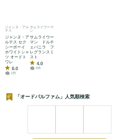
ジャンヌ・アル
サムライウーマ
テス
ン
ジャンヌ・ア
サムライウー
ルテス セク
マン ドルチ
シーボーイ
ェバニラ フ
ホワイトシャ
レグランスミ
ツ オードト
スト
ワレ
4.0
6.0
4件
1件
「オードパルファム」人気順検索