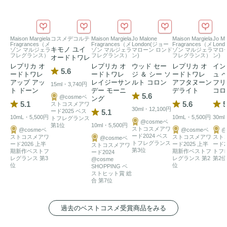
Maison Margiela
コスメデコルテ
Maison Margiela
Jo Malone
Maison Margiela
Jo Ma
Fragrances（メ
Fragrances（メ
London(ジョー
Fragrances（メ
Lon
キモノ ユイ
ゾン マルジェラ
ゾン マルジェラ
マローン ロンド
ゾン マルジェラ
マロ
フレグランス）
フレグランス）
ン)
フレグランス）
ン)
オードトワレ
レプリカ オ
レプリカ オ
ウッド セー
レプリカ オ
イン
5.6
ードトワレ
ードトワレ
ジ ＆ シー ソ
ードトワレ
ュ 
アップ アッ
レイジーサン
ルト コロン
アフタヌーン
フリ
15ml・3,740円
ト ドーン
デー モーニ
デライト
コロ
5.6
@cosmeベ
ング
5.1
5.6
5
ストコスメアワ
30ml・12,100円
ード2025 ベス
5.1
10mL・5,500円
10mL・5,500円
30ml
トフレグランス
@cosmeベ
第1位
10ml・5,500円
ストコスメアワ
@cosmeベ
@cosmeベ
@
ード2024 ベス
ストコスメアワ
ストコスメアワ
スト
@cosmeベ
トフレグランス
ード2026 上半
ード2025 上半
ード2
ストコスメアワ
第3位
期新作ベストフ
期新作ベストフ
トフ
ード2024
レグランス 第3
レグランス 第2
第2位
@cosme
位
位
SHOPPING ベ
ストヒット賞 総
合 第7位
過去のベストコスメ受賞商品をみる