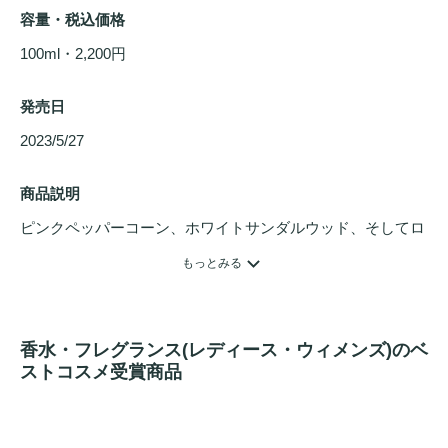
容量・税込価格
100ml・2,200円
発売日
2023/5/27 
商品説明
ピンクペッパーコーン、ホワイトサンダルウッド、そしてロ
ーズを含む様々なフローラルコードがパウダリーに香り、洗
もっとみる
練された大人の女性の美しさを演出します。今までとは違
う、ロマンティックな「カッサンドラ」の印象を楽しめま
す。TOP：ピオニー、ベルガモット、ピンクベリー。
香水・フレグランス(レディース・ウィメンズ)のベ
MIDDLE：イリス、ローズ、パウダリーアコード。BASE：
ストコスメ受賞商品
ムスク、バニラ、ホワイトサンダルウッド。