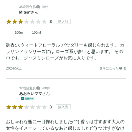
35歳
混合肌
45件
Mitsu*
さん
3
購入品
100ml
100ml
調香:スウィートフローラル パウダリーも感じられます。 カ
ッサンドラシリーズには ローズ系が多いと思います。 その
中でも、ジャスミンローズがお気に入りです。
2024/5/11
0
参考になった
32歳
普通肌
288件
あおらいママ
さん
3
購入品
おしゃれな瓶に一目惚れしました(^^) 香りは甘すぎず大人の
女性をイメージしているなあと感じました(^^) つけすぎなけ