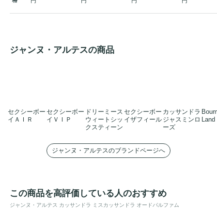
円
円
円
円
ジャンヌ・アルテスの商品
セクシーボー
セクシーボー
ドリーミース
セクシーボー
カッサンドラ
Boum
イＡＩＲ
イＶＩＰ
ウィートシッ
イザフィール
ジャスミンロ
Land
クスティーン
ーズ
ジャンヌ・アルテスのブランドページへ
この商品を高評価している人のおすすめ
ジャンヌ・アルテス カッサンドラ ミスカッサンドラ オードパルファム