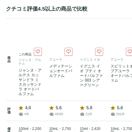
クチコミ評価4.5以上の商品で比較
この商品
商
アユーラ
イグニス イオ
アユーラ
ジャンヌ・アル
品
テス
メディテーシ
イグニス イ
スピリット
ジャンヌ・ア
ョンオードパ
オ プティ オ
ブアユー
ルテス カッ
ルファム
ードパルファ
オードパル
サンドラ ミ
ン 003 シア
ァム
スカッサンド
ーグリーン
ラ オードパ
ルファム
4.0
5.6
5.8
5.6
評
価
4件
493件
21件
291件
100ml・2,200
10mL・2,750
15ml・2,420
10mL・2,75
価
格