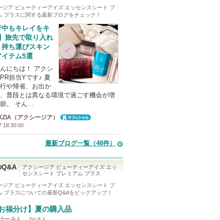
ージア ビューティーアイズ エッセンスシート プ
ム プラス
に関する最新ブログをチェック！
行中もキレイをキ
♪】旅先で取り入れ
、持ち運びスキン
アイテム5選
んにちは！ アクシ
PR担当Yです♪ 夏
行や帰省、お出か
、普段とは異なる環境で過ごす機会が増
節。 そん…
XZIA（アクシージア）
オフィシャ
7 18:30:00
ル
最新ブログ一覧（48件）
Q&A
アクシージア ビューティーアイズ エッ
センスシート プレミアム プラス
ージア ビューティーアイズ エッセンスシート プ
ム プラス
についての最新Q&Aをピックアップ！
お福分け】夏の購入品
 ゆーみん.。o○
さん