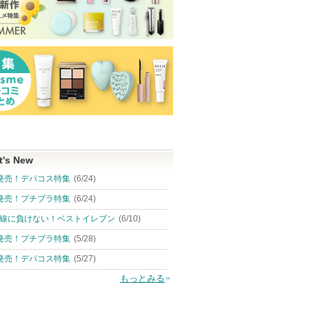
t's New
発売！デパコス特集
(6/24)
発売！プチプラ特集
(6/24)
線に負けない！ベストイレブン
(6/10)
発売！プチプラ特集
(5/28)
発売！デパコス特集
(5/27)
もっとみる