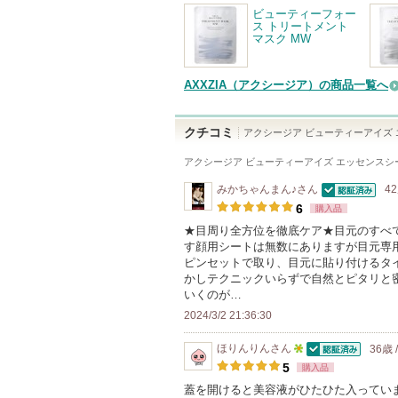
ビューティーフォー
ス トリートメント
マスク MW
AXXZIA（アクシージア）の商品一覧へ
クチコミ
アクシージア ビューティーアイズ 
アクシージア ビューティーアイズ エッセンスシ
みかちゃんまん♪
さん
4
認証済
6
購入品
★目周り全方位を徹底ケア★目元のすべ
す顔用シートは無数にありますが目元専
ピンセットで取り、目元に貼り付けるタ
かしテクニックいらずで自然とピタリと
いくのが…
2024/3/2 21:36:30
ほりんりん
さん
36歳 
認証済
5
5
購入品
人
蓋を開けると美容液がひたひた入ってい