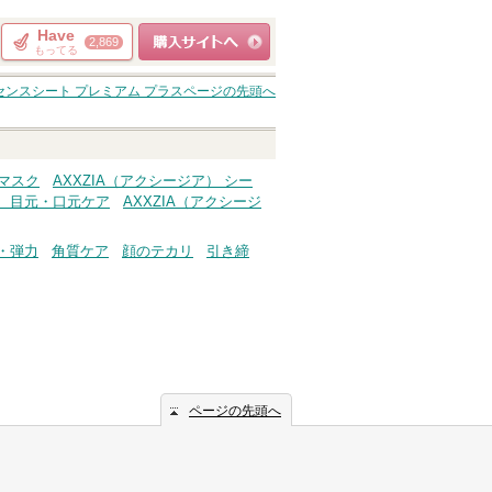
Have
2,869
もってる
ショッピングサイト
センスシート プレミアム プラス
ページの先頭へ
へ
スマスク
AXXZIA（アクシージア） シー
） 目元・口元ケア
AXXZIA（アクシージ
・弾力
角質ケア
顔のテカリ
引き締
ページの先頭へ