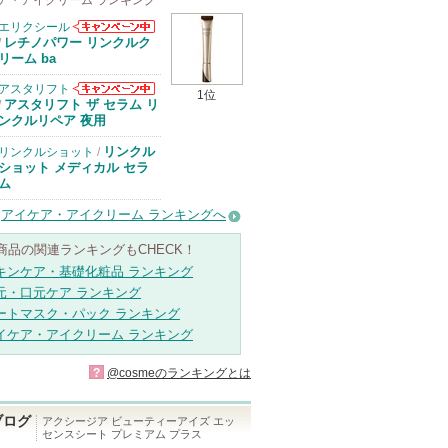
ア・アイクリーム ランキング
エリクシール
エリクシールか
レチノパワー リンクルク
/
らのお知らせが
リーム ba
あります
アスタリフト
1位
アスタリフトか
アスタリフト ザ セラム リ
/
らのお知らせが
ンクルリペア 夜用
あります
リンクル
リンクルショット
/
ショット メディカル セラ
ム
アイケア・アイクリーム ランキングへ
商品の関連ランキングもCHECK！
キンケア・基礎化粧品 ランキング
元・口元ケア ランキング
ートマスク・パック ランキング
イケア・アイクリーム ランキング
?
@cosmeのランキングとは
ブログ
アクシージア ビューティーアイズ エッ
センスシート プレミアム プラス