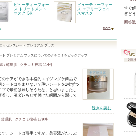
ビューティーフォー
ビューティーフォー
すぐ解
ス トリートメント
ス エアリーフェイ
マスク GK
スマスク
答どう
回答数
more
エッセンスシート プレミアム プラス
ート プレミアム プラス
についてのクチコミをピックアップ！
【毎月
2歳 / 乾燥肌
クチコミ投稿
114
件
てのケアができる本格的エイジングケ商品で
用シートはあまりない？薄いシートを1枚ずつ
イプで最初は難しそうだな、と思いましたし
密着し、液ダレもせず付けた瞬間から潤って
続きを読む
/ 普通肌
クチコミ投稿
179
件
ます。シートは薄手ですが、美容液がたっぷ