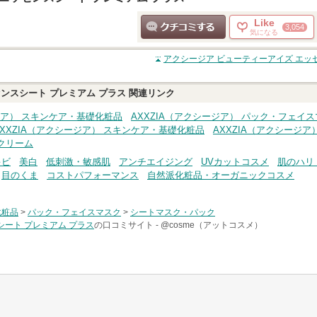
Like
3,054
気になる
クチコミする
アクシージア ビューティーアイズ エッ
ンスシート プレミアム プラス
関連リンク
ージア） スキンケア・基礎化粧品
AXXZIA（アクシージア） パック・フェイ
AXXZIA（アクシージア） スキンケア・基礎化粧品
AXXZIA（アクシージア
クリーム
キビ
美白
低刺激・敏感肌
アンチエイジング
UVカットコスメ
肌のハリ
目のくま
コストパフォーマンス
自然派化粧品・オーガニックコスメ
化粧品
>
パック・フェイスマスク
>
シートマスク・パック
シート プレミアム プラス
の口コミサイト -
@cosme（アットコスメ）