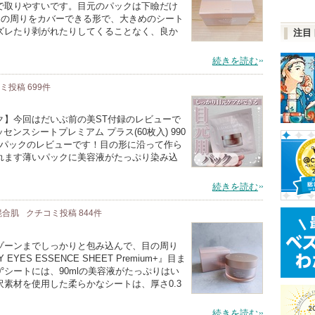
で取りやすいです。目元のパックは下瞼だけ
目の周りをカバーできる形で、大きめのシート
ズレたり剥がれたりしてくることなく、良か
注目
続きを読む
コミ投稿
699
件
ク】今回はだいぶ前の美ST付録のレビューで
センスシートプレミアム プラス(60枚入) 990
用のパックのレビューです！目の形に沿って作ら
れます薄いパックに美容液がたっぷり染み込
続きを読む
 混合肌
クチコミ投稿
844
件
ゾーンまでしっかりと包み込んで、目の周り
YES ESSENCE SHEET Premium+』目ま
°シートには、90mlの美容液がたっぷりはい
素材を使用した柔らかなシートは、厚さ0.3
続きを読む