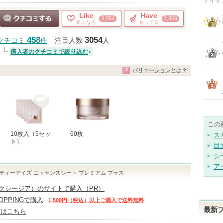
アイケ
Like
Have
3,054
2,869
気になる
もってる
クチコミする
458
3054
クチコミ
件
注目人数
人
購入者のクチコミで絞り込む
バリエーションとは？
この
10枚入（5セッ
60枚
ス
ト）
目
シ
ア
ティーアイズ エッセンスシート プレミアム プラス
（アクシージア）のサイトで購入（PR）
HOPPINGで購入
1,500円（税込）以上ご購入で送料無料
最新
舗はこちら