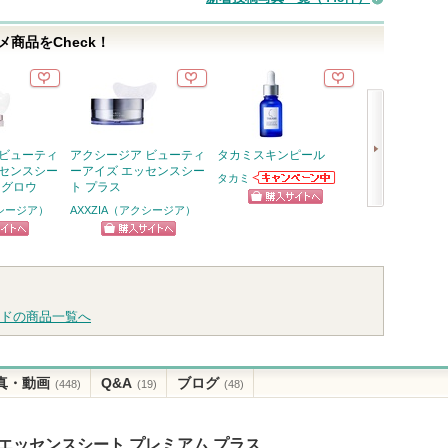
商品をCheck！
 ビューティ
アクシージア ビューティ
タカミスキンピール
スキンクリア 
ッセンスシー
ーアイズ エッセンスシー
オイル アロマタ
タカミ
 グロウ
ト プラス
フレシングシト
タカミからのお
り
知らせがありま
クシージア）
AXXZIA（アクシージア）
ショッピン
次
す
アテニア
アテニ
グサイトへ
へ
ピン
ショッピン
お知ら
ショッ
ます
トへ
グサイトへ
グサイ
ドの商品一覧へ
真・動画
Q&A
ブログ
(448)
(19)
(48)
エッセンスシート プレミアム プラス