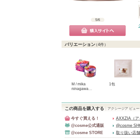
5
/
6
購入サイトへ
バリエーション
（
4
件）
M / mika
1包
ninagawa…
この商品を購入する
アクシージア ビュー
今すぐ買える！
AXXZIA
@cosme公式通販
@cosme S
@cosme STORE
取り扱い店