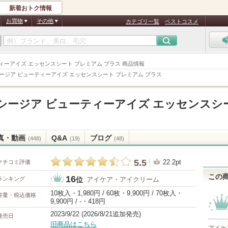
新着おトク情報
お買物
その他
カテゴリ一覧
ベストコスメ
ーティーアイズ エッセンスシート プレミアム プラス 商品情報
ージア ビューティーアイズ エッセンスシート プレミアム プラス
シージア ビューティーアイズ エッセンスシ
真・動画
Q&A
ブログ
(448)
(19)
(48)
5.5
22.2pt
クチコミ評価
この
16
ランキング
アイケア・アイクリーム
位
10枚入・1,980円 / 60枚・9,900円 / 70枚入・
容量・税込価格
9,900円 / -・418円
2023/9/22 (2026/8/21追加発売)
発売日
旧商品はこちら