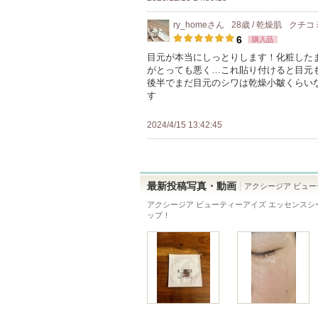
ン
ま
ry_home
さん
28歳 / 乾燥肌
クチコ
バ
す
6
購入品
ー
目元が本当にしっとりします！化粧した
に
がとっても悪く…これ貼り付けると目元
お
後半でまだ目元のシワは乾燥小皺くらい
す
気
に
2024/4/15 13:42:45
入
り
登
録
最新投稿写真・動画
アクシージア ビュー
さ
アクシージア ビューティーアイズ エッセンスシ
ップ！
れ
て
い
ま
す