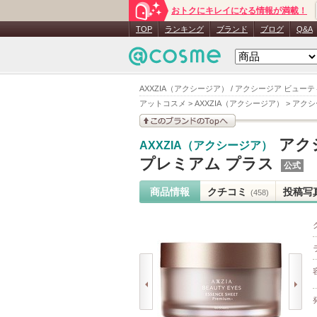
おトクにキレイになる情報が満載！
TOP
ランキング
ブランド
ブログ
Q&A
AXXZIA（アクシージア） / アクシージア ビュ
アットコスメ
>
AXXZIA（アクシージア）
>
アクシ
このブランドの情報を
アク
AXXZIA（アクシージア）
見る
プレミアム プラス
公式
商品情報
クチコミ
投稿写
(458)
prev
next