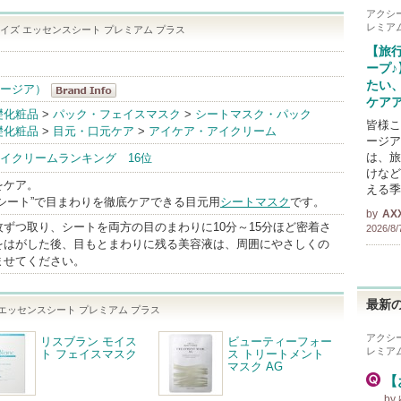
アクシ
レミア
イズ エッセンスシート プレミアム プラス
【旅
ープ
たい
シージア）
ケア
AXXZIA（ア
礎化粧品
>
パック・フェイスマスク
>
シートマスク・パック
皆様こ
礎化粧品
>
目元・口元ケア
>
アイケア・アイクリーム
クシージア）
ージア
BrandInfo
は、旅
イクリームランキング 16位
けなど
をケア。
える季
0°シート”で目まわりを徹底ケアできる目元用
シートマスク
です。
by
AX
ずつ取り、シートを両方の目のまわりに10分～15分ほど密着さ
2026/8/
をはがした後、目もとまわりに残る美容液は、周囲にやさしくの
ませてください。
最新の
エッセンスシート プレミアム プラス
アクシ
リスブラン モイス
ビューティーフォー
レミア
ト フェイスマスク
ス トリートメント
マスク AG
【
by