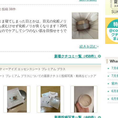
ミ投稿
38
件
まま寝てしまった日とかは、目元の化粧ノリ
も皮むけせず化粧ノリが良くなります！20代
なのでケアしてシワのない肌を目指せそうで
続きを読む
新着クチコミ一覧
（458件）
Wha
7月
ティーアイズ エッセンスシート プレミアム プラス
7月
ート プレミアム プラス
についての最新クチコミ投稿写真・動画をピックア
紫外
6月
6月
新着投稿写真一覧（448件）