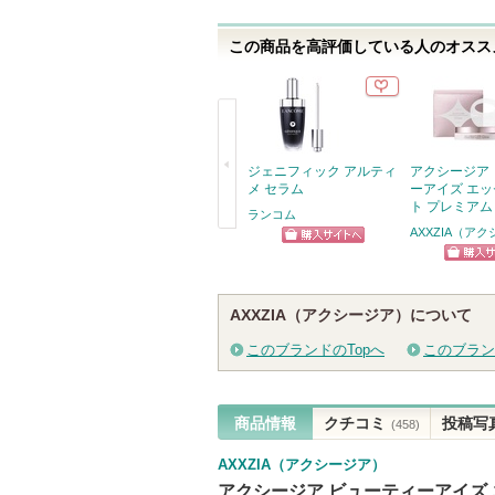
この商品を高評価している人のオススメ
ジェニフィック アルティ
アクシージア
メ セラム
ーアイズ エ
ト プレミアム
ランコム
AXXZIA（ア
戻
ショッピン
る
ショッ
グサイトへ
グサイ
AXXZIA（アクシージア）について
このブランドのTopへ
このブラン
商品情報
クチコミ
投稿写
(458)
AXXZIA（アクシージア）
アクシージア ビューティーアイズ 