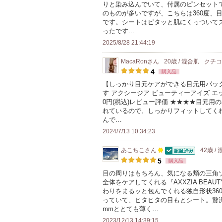
りと染み込んでいて、付属のピンセット
以
のものが多いですが、こちらは360度、
上
です。シートはピタッと肌にくっついて
の
ったです…
メ
2025/8/28 21:44:19
ン
MacaRon
さん
20歳 / 混合肌
クチ
バ
4
購入品
ー
【しっかり目元ケアができる目元用パッ
に
す アクシージア ビューティーアイズ エッ
お
0円(税込)レビュー評価 ★★★★目元
れているので、しっかりフィットしてく
気
んで…
に
2024/7/13 10:34:23
入
り
あこちこ
さん
42歳 /
認証済
100
登
5
購入品
人
録
目の周りはもちろん、気になる頬の三角
全体をケアしてくれる『AXXZIA BEAUTY E
以
さ
わりをまるッと包んでくれる独自形状360
上
れ
っていて、ヒタヒタの目もとシート。贅沢
の
て
mmととても薄く…
メ
い
2023/12/13 14:39:15