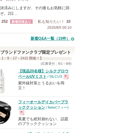
決済みにしますが、その後もお気軽に回
ぞ。2日…
252
私も知りたい！
10
新着回答あり
2026/8/5 00:10
新着Q&A一覧（19件）
ブランドファンクラブ限定プレゼント
 1・9・17・24日 開催！】
(応募受付：8/1～8/8)
【現品20名様】シルクグロウ
ベールUVミスト
/ SILCUS
紫外線対策とうるおいを両
現
立！
品
フィーオールデイカバーブラ
ッククッション
/ fwee(フィー)
真夏でも絶対崩れない、話題
現
のブラッククッション