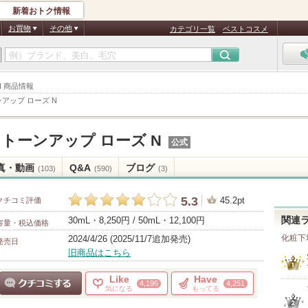
新着おトク情報
お買物
その他
カテゴリ一覧
ベストコスメ
N 商品情報
ンアップ ローズ N
 トーンアップ ローズ N
公式
真・動画
Q&A
ブログ
(103)
(590)
(3)
5.3
45.2pt
クチコミ評価
30mL・8,250円 / 50mL・12,100円
関連
容量・税込価格
化粧下
2024/4/26 (2025/11/7追加発売)
発売日
旧商品はこちら
Like
Have
4,196
4,251
気になる
もってる
クチコミする