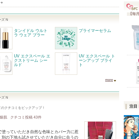
++
【毎月
ズ N
タンイドル ウルト
プライマーセラム
ラ ウェア ブラー
UV エクスペール エ
UV エクスペール ト
クストリーム シー
ーンアップ ブライ
ルド
ト
more
ズ N
注目
てのクチコミをピックアップ！
乾燥肌
クチコミ投稿
43
件
で塗っていただき自然な色味とカバー力に惹
入。別の下地も試させていただき自分に合うの