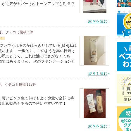
すが毛穴がカバーされトーンアップも期待で
続きを読む
通肌
クチコミ投稿
5
件
ト
陽も防いでくれるのかはっきりしている[賛R]私は
使います。 一般的に、このような高い日焼け
の私にとって、これは油っぽさがなくても、
物ではありません。 次のファンデーションと
続きを読む
肌
クチコミ投稿
113
件
。薄いピンク色で伸びもよく少量で全顔に塗
け止め効果もあるので使いやすいです！
続きを読む