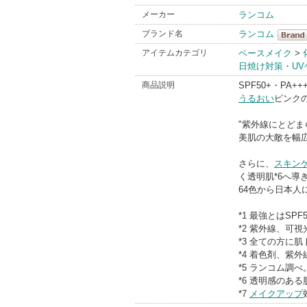
メーカー
ランコム
ブランド名
ランコム
ランコ
アイテムカテゴリ
ベースメイク
>
日焼け対策・UV
BrandI
商品説明
SPF50+・PA++
うるおい
ピンクの
"紫外線にとどま
美肌の大敵を幅
さらに、
スキン
く透明肌*6へ導
64色から日本人
*1 最強とはSPF
*2 紫外線、可
*3 全ての方に
*4 着色剤、紫
*5 ランコム調
*6 透明感のあ
*7
メイクアップ