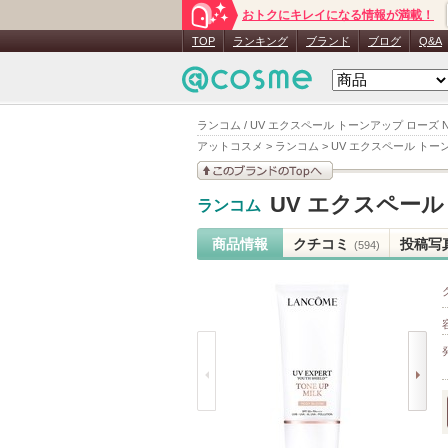
おトクにキレイになる情報が満載！
TOP
ランキング
ブランド
ブログ
Q&A
ランコム / UV エクスペール トーンアップ ローズ 
アットコスメ
>
ランコム
>
UV エクスペール トー
このブランドの情報を
UV エクスペール
ランコム
見る
商品情報
クチコミ
投稿写
(594)
prev
next