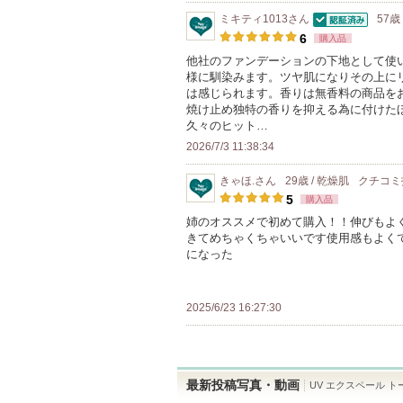
ミキティ1013
さん
57歳
認証済
6
購入品
他社のファンデーションの下地として使
様に馴染みます。ツヤ肌になりその上に
は感じられます。香りは無香料の商品を
焼け止め独特の香りを抑える為に付けた
久々のヒット…
2026/7/3 11:38:34
きゃほ.
さん
29歳 / 乾燥肌
クチコミ
5
購入品
姉のオススメで初めて購入！！伸びもよ
きてめちゃくちゃいいです使用感もよく
になった
2025/6/23 16:27:30
最新投稿写真・動画
UV エクスペール ト