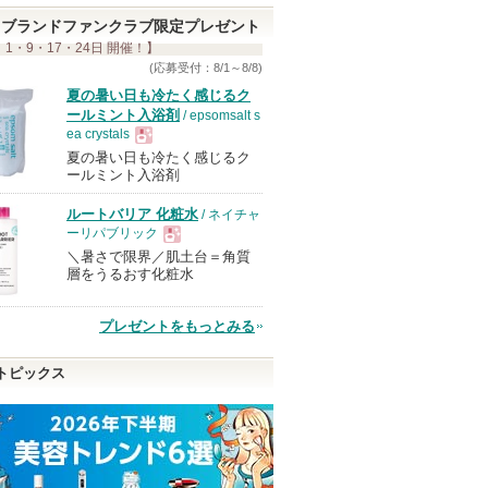
ブランドファンクラブ限定プレゼント
 1・9・17・24日 開催！】
(応募受付：8/1～8/8)
夏の暑い日も冷たく感じるク
ールミント入浴剤
/ epsomsalt s
ea crystals
夏の暑い日も冷たく感じるク
現
ールミント入浴剤
ルートバリア 化粧水
/ ネイチャ
品
ーリパブリック
＼暑さで限界／肌土台＝角質
現
層をうるおす化粧水
品
プレゼントをもっとみる
トピックス