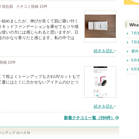
 / 混合肌
クチコミ投稿
15
件
い始めましたが、伸びが良くて肌に吸い付く
Wha
リキッドファンデーションを乗せてもツヤ感
お使いの方には感じられると思いますが、日
7月
ほのかなり香りだと感じます。私の中では
7月
続きを読む
紫外
6月
投稿
10
件
6月
くて程よくトーンアップもされUVカットもで
て夏にはとくに欠かせないアイテムのひとつ
続きを読む
新着クチコミ一覧
（594件）
ーンアップ ローズ N