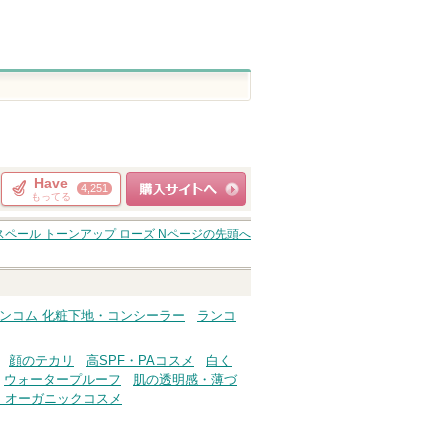
Have
4,251
もってる
ショッピングサイト
スペール トーンアップ ローズ N
ページの先頭へ
へ
ンコム 化粧下地・コンシーラー
ランコ
顔のテカリ
高SPF・PAコスメ
白く
ウォータープルーフ
肌の透明感・薄づ
・オーガニックコスメ