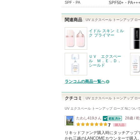
SPF・PA
SPF50+・PA++
関連商品
UV エクスペール トーンアップ ロー
イドル スキン ミル
ク プライマー
ＵＶ エクスペー
ル Ｍ．Ｅ．Ｄ．
シールド
ランコムの商品一覧へ
クチコミ
UV エクスペール トーンアップ ロー
UV エクスペール トーンアップ ローズ N
につい
たわし419
さん
28歳 / 
認証済
7
購入品
リキッドファンデ購入時にタッチアップ
かれ三越のLANCOMEカウンターで購