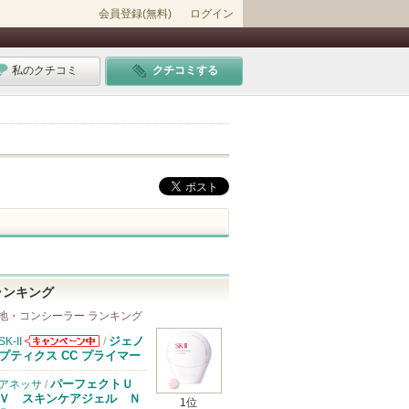
会員登録(無料)
ログイン
私のクチコミ
クチコミする
ランキング
地・コンシーラー ランキング
ジェノ
SK-II
/
SK-IIからのお
プティクス CC プライマー
知らせがありま
す
パーフェクトＵ
アネッサ
/
Ｖ スキンケアジェル Ｎ
1位