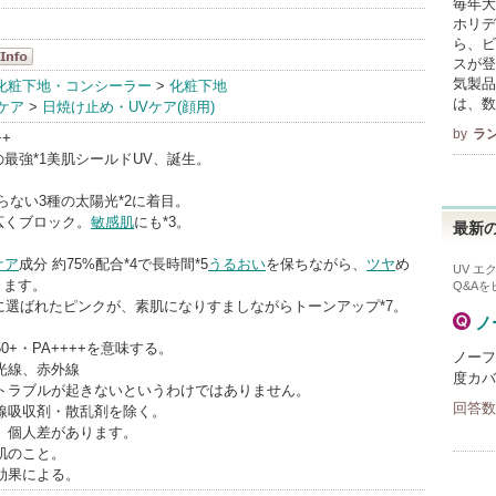
毎年大
ホリデ
ら、ビ
スが登
ム
気製品
化粧下地・コンシーラー
>
化粧下地
は、数
ケア
>
日焼け止め・UVケア(顔用)
nfo
by
ラ
++
最強*1美肌シールドUV、誕生。
らない3種の太陽光*2に着目。
広くブロック。
敏感肌
にも*3。
最新の
ケア
成分 約75%配合*4で長時間*5
うるおい
を保ちながら、
ツヤ
め
UV エ
きます。
Q&A
に選ばれたピンクが、素肌になりすましながらトーンアップ*7。
ノ
50+・PA++++を意味する。
ノーフ
視光線、赤外線
度カバ
肌トラブルが起きないというわけではありません。
回答数
外線吸収剤・散乱剤を除く。
べ。個人差があります。
る肌のこと。
効果による。