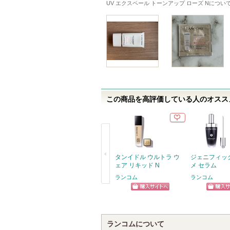
UV エクスペール トーンアップ ローズ N
につい
この商品を高評価している人のオススメ
タンイドル ウルトラ ウ
ジェニフィッ
ェア リキッド N
メ セラム
ランコム
ランコム
戻
ショッピン
ショッ
る
グサイトへ
グサイ
ランコムについて