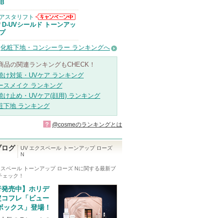
Ｂ
アスタリフト
アスタリフトか
D-UVシールド トーンアッ
/
らのお知らせが
プ
あります
化粧下地・コンシーラー ランキングへ
商品の関連ランキングもCHECK！
焼け対策・UVケア ランキング
ースメイク ランキング
焼け止め・UVケア(顔用) ランキング
粧下地 ランキング
?
@cosmeのランキングとは
ブログ
UV エクスペール トーンアップ ローズ
N
クスペール トーンアップ ローズ N
に関する最新ブ
チェック！
行発売中】ホリデ
定コフレ「ビュー
 ボックス」登場！