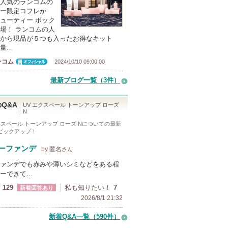
人気のランコムの
ー限定コフレか
ューティー ボック
場！ ランコムの人
から現品が５つも入ったお得なキット
量…
ンコム
2024/10/10 09:00:00
オフィシャ
ル
最新ブログ一覧（3件）
Q&A
UV エクスペール トーンアップ ローズ
N
クスペール トーンアップ ローズ N
についての最新
をピックアップ！
ーファンデ
by 匿名
さん
ァンデでも赤みや薄いシミなどをある程
ーできて…
129
私も知りたい！
7
新着回答あり
2026/8/1 21:32
新着Q&A一覧（590件）