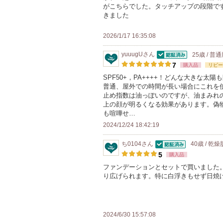
がこちらでした。タッチアップの段階で
きました
2026/1/17 16:35:08
yuuugU
さん
25歳 / 普
認証済
7
購入品
リピー
SPF50+，PA++++！どんな大きな太
普通、屋外での時間が長い場合にこれを
止め指数は油っぽいのですが、油まみれ
上の顔が明るくなる効果があります。偽
も喧嘩せ…
2024/12/24 18:42:19
ち0104
さん
40歳 / 乾燥
認証済
5
購入品
ファンデーションとセットで買いました
り広げられます。特に白浮きもせず日焼
2024/6/30 15:57:08