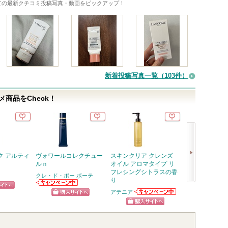
ての最新クチコミ投稿写真・動画をピックアップ！
新着投稿写真一覧（103件）
商品をCheck！
ク アルティ
ヴォワールコレクチュー
スキンクリア クレンズ
ジェノプティク
ルｎ
オイル アロマタイプ リ
ィニットオーラ
フレシングシトラスの香
ス
クレ・ド・ポー ボーテ
り
SK-II
次
クレ・ド・ポー
SK-IIから
アテニア
ピン
ボーテからのお
らせがあり
アテニアからの
へ
ショッピン
ショッ
知らせがありま
お知らせがあり
トへ
す
ショッピン
ます
グサイトへ
グサイ
グサイトへ