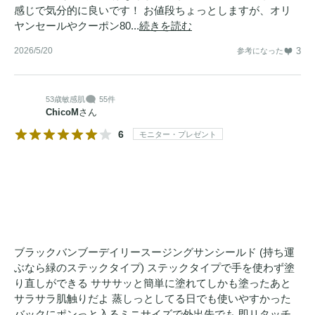
感じで気分的に良いです！ お値段ちょっとしますが、オリ
ヤンセールやクーポン80...
続きを読む
2026/5/20
3
参考になった
53歳
敏感肌
55件
ChicoM
さん
6
モニター・プレゼント
ブラックバンブーデイリースージングサンシールド (持ち運
ぶなら緑のステックタイプ) ステックタイプで手を使わず塗
り直しができる サササッと簡単に塗れてしかも塗ったあと
サラサラ肌触りだよ 蒸しっとしてる日でも使いやすかった
バックにポンっと入るミニサイズで外出先でも 即リタッチ