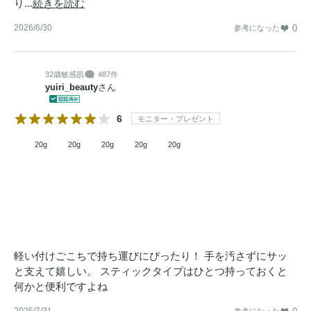
り...
続きを読む
2026/6/30
0
参考になった
32歳
敏感肌
487件
yuiri_beauty
さん
6
モニター・プレゼント
20g
20g
20g
20g
20g
軽い付けごこちで持ち運びにぴったり！ 手を汚さずにサッ
と支えて嬉しい。 スティックタイプはひとつ持っておくと
何かと便利ですよね
2025/7/31
参考になった