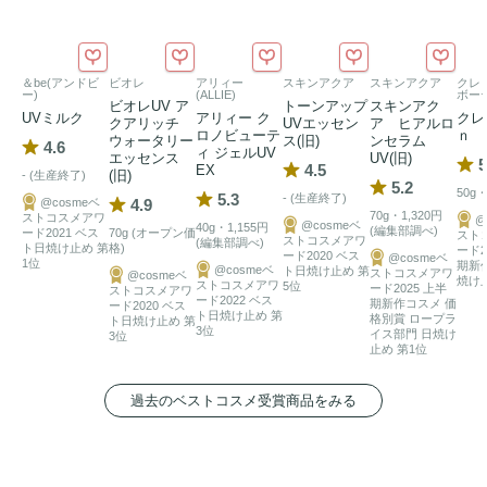
得したタケノコエキスは、竹の葉&水と共に肌に水分を供給
し、栄養と抗酸化保護を提供し、エクトインとベタインは肌
を保護し、保湿します。 ナイアシンアミドとアデノシンは
＆be(アンドビ
ビオレ
アリィー
スキンアクア
スキンアクア
クレ
ー)
(ALLIE)
ボー
お肌に美しい輝きを与え、テクスチャーと小じわを最小限に
ビオレUV ア
トーンアップ
スキンアク
UVミルク
アリィー ク
クレ
クアリッチ
UVエッセン
ア ヒアルロ
抑えます。
ロノビューテ
ｎ
ウォータリー
ス(旧)
ンセラム
4.6
ィ ジェルUV
エッセンス
UV(旧)
5
4.5
EX
(旧)
- (生産終了)
5.2
50g・
5.3
- (生産終了)
@cosmeベ
4.9
70g・1,320円
ストコスメアワ
@
@cosmeベ
40g・1,155円
(編集部調べ)
ード2021 ベス
70g (オープン価
スト
ストコスメアワ
(編集部調べ)
ト日焼け止め 第
格)
ード2
ード2020 ベス
@cosmeベ
1位
期新
@cosmeベ
ト日焼け止め 第
ストコスメアワ
@cosmeベ
焼け
ストコスメアワ
5位
ード2025 上半
ストコスメアワ
ード2022 ベス
期新作コスメ 価
ード2020 ベス
ト日焼け止め 第
格別賞 ロープラ
ト日焼け止め 第
3位
イス部門 日焼け
3位
止め 第1位
過去のベストコスメ受賞商品をみる