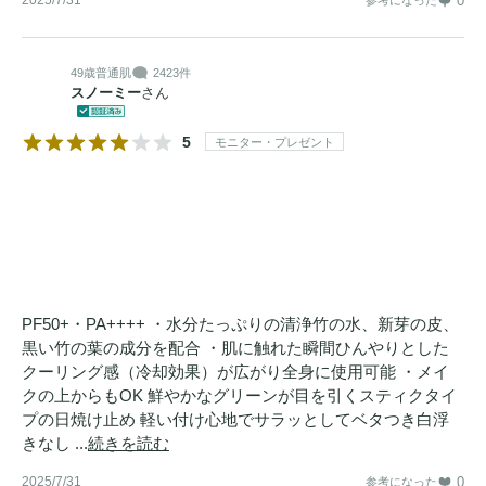
0
49歳
普通肌
2423件
スノーミー
さん
5
モニター・プレゼント
PF50+・PA++++ ・水分たっぷりの清浄竹の水、新芽の皮、
黒い竹の葉の成分を配合 ・肌に触れた瞬間ひんやりとした
クーリング感（冷却効果）が広がり全身に使用可能 ・メイ
クの上からもOK 鮮やかなグリーンが目を引くスティクタイ
プの日焼け止め 軽い付け心地でサラッとしてベタつき白浮
きなし ...
続きを読む
2025/7/31
0
参考になった