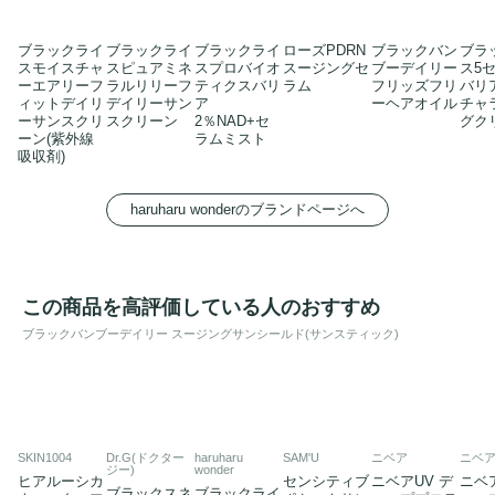
ブラックライ
ブラックライ
ブラックライ
ローズPDRN
ブラックバン
ブラ
スモイスチャ
スピュアミネ
スプロバイオ
スージングセ
ブーデイリー
ス5
ーエアリーフ
ラルリリーフ
ティクスバリ
ラム
フリッズフリ
バリ
ィットデイリ
デイリーサン
ア
ーヘアオイル
チャ
ーサンスクリ
スクリーン
2％NAD+セ
グク
ーン(紫外線
ラムミスト
吸収剤)
haruharu wonderのブランドページへ
この商品を高評価している人のおすすめ
ブラックバンブーデイリー スージングサンシールド(サンスティック)
SKIN1004
Dr.G(ドクター
haruharu
SAM'U
ニベア
ニベ
ジー)
wonder
ヒアルーシカ
センシティブ
ニベアUV デ
ニベア
ブラックスネ
ブラックライ