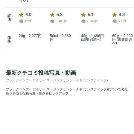
ック)
6.0
5.3
5.1
4.8
評
価
47件
6,481件
2,203件
589件
20g・2,277円
50ml・2,860
40g・1,496円
60ｇ・2,200
価
円
(編集部調べ)
円 (編集部調
格
べ)
最新クチコミ投稿写真・動画
ブラックバンブーデイリー スージングサンシールド(サンスティック)
ブラックバンブーデイリー スージングサンシールド(サンスティック)についての最
新クチコミ投稿写真・動画をピックアップ！