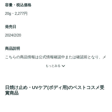
容量・税込価格
20g・2,277円
発売日
2024/2/20 
商品説明
こちらの商品情報は公式情報確認中または確認前となり、メ
ンバーさんによる登録を含みます。詳細は
こちら
もっとみる
ブラックバンブーデイリースージングサンシールドは効果的
なSPF及びUVA保護機能を提供すると同時に、肌を冷却及び
日焼け止め・UVケア(ボディ用)のベストコスメ受
マット
化して携帯するのに最高のベスティです！ 

賞商品
革新的な'エアーフェンス'技術により、製品に超微細半透明
パウダーを注入し、柔らかい
マット
と超軽量仕上げ処理を施
し、湿った環境でも油分やべたつきを防ぎます。 特許を取