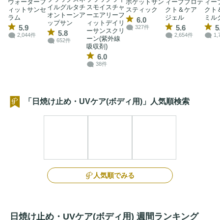
ウォーターフ
ポケットサン
ィーププロテ
ィー
イルグルタチ
スモイスチャ
ィットサンセ
スティック
クト＆ケア
クト
オントーンア
ーエアリーフ
ラム
ジェル
ミル
6.0
ップサン
ィットデイリ
5.9
5.6
5
327件
ーサンスクリ
5.8
2,044件
2,654件
1,
ーン(紫外線
652件
吸収剤)
6.0
38件
「日焼け止め・UVケア(ボディ用)」人気順検索
人気順でみる
日焼け止め・UVケア(ボディ用) 週間ランキング