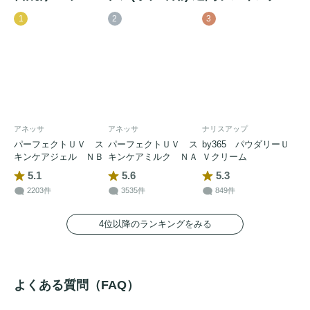
1
2
3
アネッサ
アネッサ
ナリスアップ
パーフェクトＵＶ ス
パーフェクトＵＶ ス
by365 パウダリーＵ
キンケアジェル ＮＢ
キンケアミルク ＮＡ
Ｖクリーム
5.1
5.6
5.3
2203件
3535件
849件
4位以降のランキングをみる
よくある質問（FAQ）