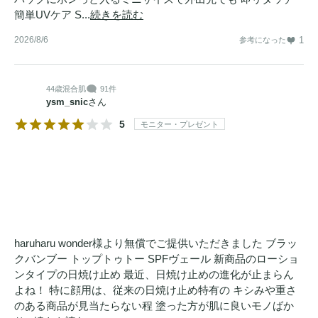
簡単UVケア S...
続きを読む
2026/8/6
1
参考になった
44歳
混合肌
91件
ysm_snic
さん
5
モニター・プレゼント
haruharu wonder様より無償でご提供いただきました ブラッ
クバンブー トップトゥトー SPFヴェール 新商品のローショ
ンタイプの日焼け止め 最近、日焼け止めの進化が止まらん
よね！ 特に顔用は、従来の日焼け止め特有の キシみや重さ
のある商品が見当たらない程 塗った方が肌に良いモノばか