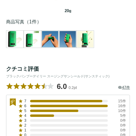
20g
商品写真
（1件）
クチコミ評価
ブラックバンブーデイリー スージングサンシールド(サンスティック)
6.0
47件
0.2pt
7
15件
6
16件
5
10件
4
5件
3
0件
2
0件
1
0件
0
0件