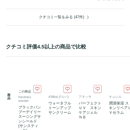
クチコミ一覧をみる (47件)
クチコミ評価4.5以上の商品で比較
この商品
商
d'Alba(ダルバ)
アネッサ
キュレル
haruharu
品
wonder
ウォータフル
パーフェクト
潤浸保湿 ス
ブラックバン
トーンアップ
ＵＶ スキン
キンリペア
ブーデイリー
サンクリーム
ケアジェル
Ｖセラム
スージングサ
ＮＢ
ンシールド
(サンスティ