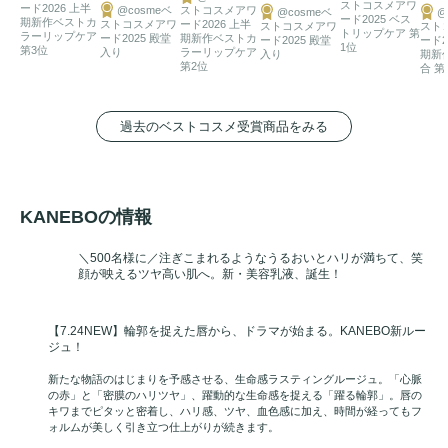
ストコスメアワ
ード2026 上半
@cosmeベ
ストコスメアワ
@cosmeベ
@
ード2025 ベス
期新作ベストカ
ストコスメアワ
ード2026 上半
ストコスメアワ
スト
トリップケア 第
ラーリップケア
ード2025 殿堂
期新作ベストカ
ード2025 殿堂
ード2
1位
第3位
入り
ラーリップケア
入り
期新
第2位
合 第
過去のベストコスメ受賞商品をみる
KANEBOの情報
＼500名様に／注ぎこまれるようなうるおいとハリが満ちて、笑
顔が映えるツヤ高い肌へ。新・美容乳液、誕生！
【7.24NEW】輪郭を捉えた唇から、ドラマが始まる。KANEBO新ルー
ジュ！
新たな物語のはじまりを予感させる、生命感ラスティングルージュ。「心脈
の赤」と「密膜のハリツヤ」、躍動的な生命感を捉える「躍る輪郭」。唇の
キワまでピタッと密着し、ハリ感、ツヤ、血色感に加え、時間が経ってもフ
ォルムが美しく引き立つ仕上がりが続きます。