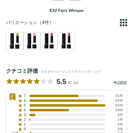
EX2 Fairy Whisper
バリエーション
（4件）
クチコミ評価
カネボウ ルージュスクラブメルティング
5.5
299件
47.1pt
7
61件
6
84件
5
93件
4
49件
3
8件
2
1件
1
0件
0
0件