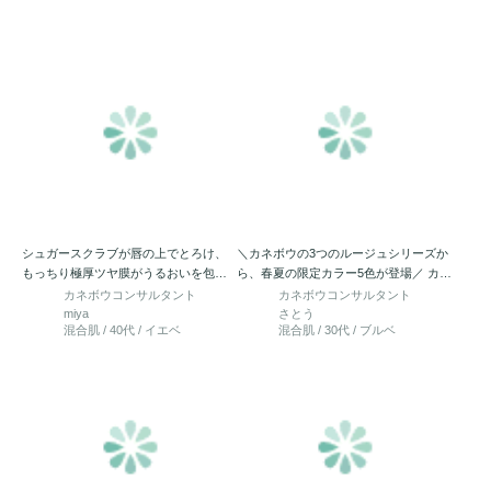
シュガースクラブが唇の上でとろけ、
＼カネボウの3つのルージュシリーズか
もっちり極厚ツヤ膜がうるおいを包み
ら、春夏の限定カラー5色が登場／ カネ
込む。 カネボウ ルージュス…
ボウ ルージュスターヴ…
カネボウコンサルタント
カネボウコンサルタント
miya
さとう
混合肌 / 40代 / イエベ
混合肌 / 30代 / ブルベ