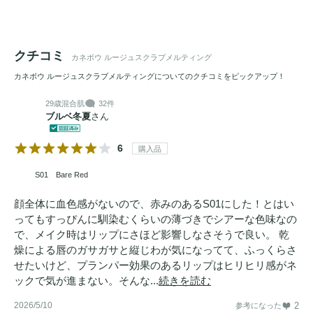
クチコミ
カネボウ ルージュスクラブメルティング
カネボウ ルージュスクラブメルティングについてのクチコミをピックアップ！
29歳
混合肌
32件
ブルベ冬夏
さん
6
購入品
S01 Bare Red
顔全体に血色感がないので、赤みのあるS01にした！とはい
ってもすっぴんに馴染むくらいの薄づきでシアーな色味なの
で、メイク時はリップにさほど影響しなさそうで良い。 乾
燥による唇のガサガサと縦じわが気になってて、ふっくらさ
せたいけど、プランパー効果のあるリップはヒリヒリ感がネ
ックで気が進まない。そんな...
続きを読む
2026/5/10
2
参考になった