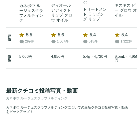
ク)
ディオール
キスキス ビ
カネボウ ル
トリートメン
アディクト
ー グロウ オ
ージュスクラ
ト ラッピン
リップ グロ
イル
ブメルティン
グ リップ
ウ オイル
グ
5.5
5.6
5.4
5.4
評
価
299件
1,007件
515件
1,322件
5,060円
4,950円
5.4g・4,730円
9.5mL・4,95
価
格
円
最新クチコミ投稿写真・動画
カネボウ ルージュスクラブメルティング
カネボウ ルージュスクラブメルティングについての最新クチコミ投稿写真・動画
をピックアップ！