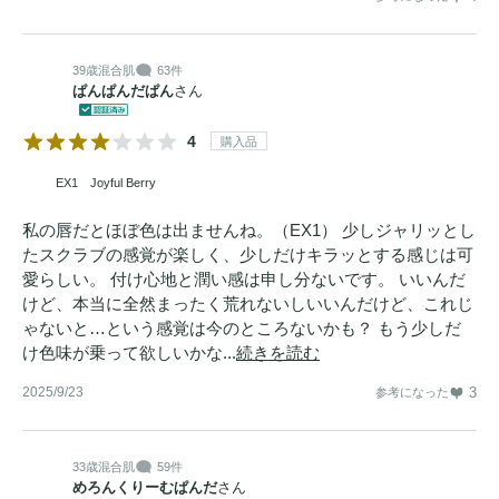
39歳
混合肌
63件
ぱんぱんだぱん
さん
4
購入品
EX1 Joyful Berry
私の唇だとほぼ色は出ませんね。（EX1） 少しジャリッとし
たスクラブの感覚が楽しく、少しだけキラッとする感じは可
愛らしい。 付け心地と潤い感は申し分ないです。 いいんだ
けど、本当に全然まったく荒れないしいいんだけど、これじ
ゃないと…という感覚は今のところないかも？ もう少しだ
け色味が乗って欲しいかな...
続きを読む
2025/9/23
3
参考になった
33歳
混合肌
59件
めろんくりーむぱんだ
さん