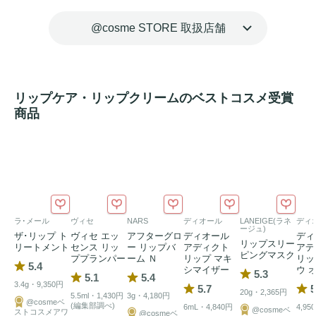
@cosme STORE 取扱店舗
リップケア・リップクリームのベストコスメ受賞
商品
ラ･メール
ヴィセ
NARS
ディオール
LANEIGE(ラネ
ディ
ージュ)
ザ･リップ ト
ヴィセ エッ
アフターグロ
ディオール
ディ
リップスリー
リートメント
センス リッ
ー リップバ
アディクト
アデ
ピングマスク
ププランパー
ーム Ｎ
リップ マキ
リッ
5.4
シマイザー
ウ 
5.3
5.1
5.4
3.4g・9,350円
5.7
5
20g・2,365円
5.5ml・1,430円
3g・4,180円
@cosmeベ
(編集部調べ)
6mL・4,840円
4,95
@cosmeベ
ストコスメアワ
@cosmeベ