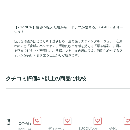
【7.24NEW】輪郭を捉えた唇から、ドラマが始まる。KANEBO新ルー
ジュ！
新たな物語のはじまりを予感させる、生命感ラスティングルージュ。「心脈
の赤」と「密膜のハリツヤ」、躍動的な生命感を捉える「躍る輪郭」。唇の
キワまでピタッと密着し、ハリ感、ツヤ、血色感に加え、時間が経ってもフ
ォルムが美しく引き立つ仕上がりが続きます。
クチコミ評価4.5以上の商品で比較
商
この商品
品
ディオール
SUQQU(スッ
ゲラン
KANEBO