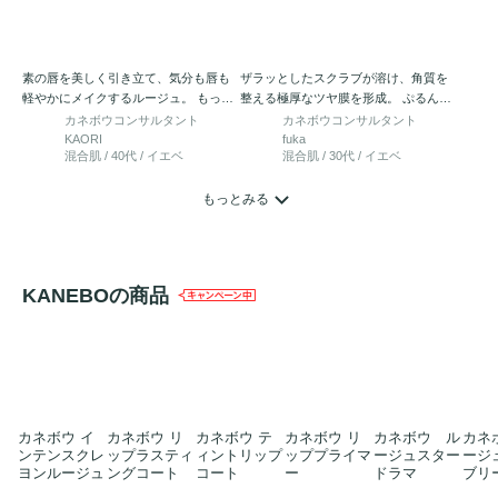
素の唇を美しく引き立て、気分も唇も
ザラッとしたスクラブが溶け、角質を
軽やかにメイクするルージュ。 もっち
整える極厚なツヤ膜を形成。 ぷるんと
りと押し返すような弾力を感…
うるおった美粘膜のような仕上…
カネボウコンサルタント
カネボウコンサルタント
KAORI
fuka
混合肌 / 40代 / イエベ
混合肌 / 30代 / イエベ
もっとみる
KANEBOの商品
カネボウ イ
カネボウ リ
カネボウ テ
カネボウ リ
カネボウ ル
カネ
ンテンスクレ
ップラスティ
ィントリップ
ッププライマ
ージュスター
ージ
ヨンルージュ
ングコート
コート
ー
ドラマ
ブリ