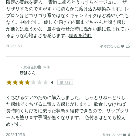
限定の黄緑を購入。 素唇に塗るとうっすらベージュに。 ザ
リザリするのですがすぐに滑らかに溶け込み馴染みます。レ
ブロンほどゴリゴリ系ではなくキャンメイクほど穏やかでも
なく。中間です。 優しく溶けて内部までちゃんと潤う感じ
が他とは違うかな。唇を合わせた時に温かい膜に包まれてい
るような心地よさを感じます...
続きを読む
2026/3/21
15
参考になった
55歳
混合肌
97件
餅は
さん
4
購入品
くちびるケアのために購入しました。 しっとりねっとりし
た感触でくちびるに留まる感じがします。 飲食しなければ
長時間くちびるに乗った状態を維持できるので、リップクリ
ームを塗り直す手間が無くなります。 色付きはとても控え
めです。
2025/10/16
4
参考になった