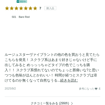
7
購入品
S01 Bare Red
ルージュスターヴァイブラントの他の色を買おうと見てたら
こちらを発見！ スクラブ系はあまり好きじゃないけど手に
出してみると めっっっちゃどタイプの色でこっちを購
入！！ スクラブ系慣れてないのでちょっと唇痛いな?と思い
つつも色味がほんとかわいい！ 時間が経つとスクラブは溶
けてるのか無くなって自然なうる...
続きを読む
2025/9/2
4
参考になった
クチコミ一覧をみる (299件)