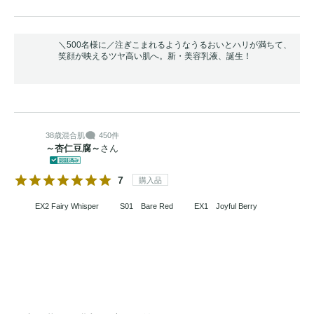
＼500名様に／注ぎこまれるようなうるおいとハリが満ちて、
笑顔が映えるツヤ高い肌へ。新・美容乳液、誕生！
38歳
混合肌
450件
～杏仁豆腐～
さん
7
購入品
EX2 Fairy Whisper
S01 Bare Red
EX1 Joyful Berry