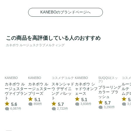
KANEBOのブランドページへ
この商品を高評価している人のおすすめ
カネボウ ルージュスクラブメルティング
KANEBO
KANEBO
コスメデコルテ
KANEBO
SUQQU(スッ
コス
ク)
カネボウ ル
カネボウ ル
スキンシャド
カネボウ シ
ルー
ブラーリング
ージュスター
ージュスター
ウ デザイニ
ャドウオンフ
ルテ
カラー ブラ
ヴァイブラン
ブリーズ
ング パレッ
ェース
ムグ
ッシュ
ト
ト
5.1
5.1
5
5.7
5.6
5.7
858件
3,838件
3,
3,290件
6,087件
2,722件