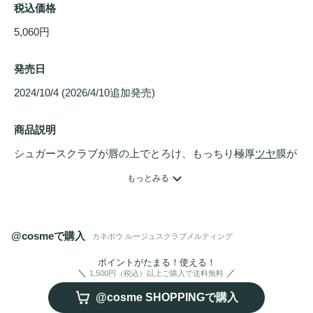
税込価格
5,060円
発売日
2024/10/4 (2026/4/10追加発売) 
商品説明
シュガースクラブが唇の上でとろけ、もっちり極厚
ツヤ
膜が
うるおい
を包み込む。素の唇を美しく引き立て、気分も唇も
もっとみる
軽やかにメイクするルージュ。
@cosmeで購入
カネボウ ルージュスクラブメルティング
ポイントがたまる！使える！
1,500円（税込）以上ご購入で送料無料
@cosme SHOPPINGで購入