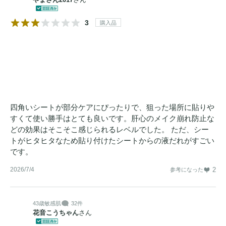
3
購入品
四角いシートが部分ケアにぴったりで、狙った場所に貼りや
すくて使い勝手はとても良いです。肝心のメイク崩れ防止な
どの効果はそこそこ感じられるレベルでした。 ただ、シー
トがヒタヒタなため貼り付けたシートからの液だれがすごい
です。
2026/7/4
2
参考になった
43歳
敏感肌
32件
花音こうちゃん
さん