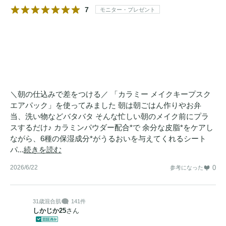
7
モニター・プレゼント
＼朝の仕込みで差をつける／ 「カラミー メイクキープスク
エアパック」を使ってみました 朝は朝ごはん作りやお弁
当、洗い物などバタバタ そんな忙しい朝のメイク前にプラ
スするだけ♪ カラミンパウダー配合*で 余分な皮脂*をケアし
ながら、6種の保湿成分*がうるおいを与えてくれるシート
パ...
続きを読む
2026/6/22
0
参考になった
31歳
混合肌
141件
しかじか25
さん