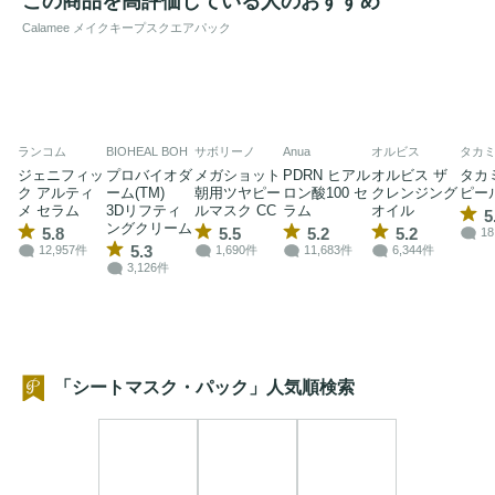
この商品を高評価している人のおすすめ
Calamee メイクキープスクエアパック
ランコム
BIOHEAL BOH
サボリーノ
Anua
オルビス
タカ
ジェニフィッ
プロバイオダ
メガショット
PDRN ヒアル
オルビス ザ
タカ
ク アルティ
ーム(TM)
朝用ツヤピー
ロン酸100 セ
クレンジング
ピー
メ セラム
3Dリフティ
ルマスク CC
ラム
オイル
5
ングクリーム
5.8
5.5
5.2
5.2
18
5.3
12,957件
1,690件
11,683件
6,344件
3,126件
「シートマスク・パック」人気順検索