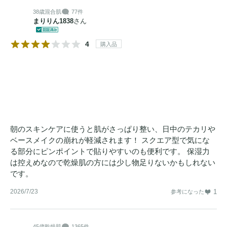
38歳
混合肌
77件
まりりん1838
さん
4
購入品
朝のスキンケアに使うと肌がさっぱり整い、日中のテカリや
ベースメイクの崩れが軽減されます！ スクエア型で気にな
る部分にピンポイントで貼りやすいのも便利です。 保湿力
は控えめなので乾燥肌の方には少し物足りないかもしれない
です。
2026/7/23
1
参考になった
45歳
乾燥肌
1365件