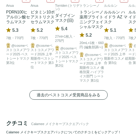
Anua
Anua
Torriden (トリデ
トランシーノ
ルルルン
ルル
ン)
PDRN100ヒ
ビタミン10ポ
トランシーノ
ルルルン ハ
ルル
ダイブイン
アルロン酸セ
アストリクス
薬用ブライト
イドラ AZ マ
イド
マスク(旧)
ラムマスク
セラムマスク
ニングフェイ
スク
スク
シャルマスク
5.4
5.3
5.2
5.1
5
5.2
27ml×1枚入・
7枚・770円
7枚・770円
7枚入・770円
7枚入
275円
20mL×1枚・660
@cosmeベ
@cosmeベ
@cosmeベ
@
円 (編集部調べ)
@cosmeベ
ストコスメアワ
ストコスメアワ
ストコスメアワ
スト
ストコスメアワ
ード2025 ベス
ード2026 上半
ード2025 上半
ード2
@cosmeベ
ード2025 ベス
トシートマスク
期新作ベストシ
期新作コスメ 総
期新
ストコスメアワ
トシートマスク
第3位
ートマスク 第3
合 第5位
合 第
ード2026 上半
第2位
位
期新作コスメ 価
格別賞 ハイプラ
イス部門 シート
マスク 第1位
過去のベストコスメ受賞商品をみる
クチコミ
Calamee メイクキープスクエアパック
Calamee メイクキープスクエアパックについてのクチコミをピックアップ！