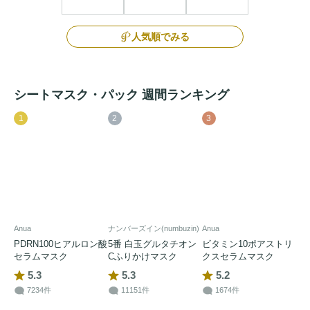
人気順でみる
シートマスク・パック 週間ランキング
1
2
3
Anua
ナンバーズイン(numbuzin)
Anua
PDRN100ヒアルロン酸
5番 白玉グルタチオン
ビタミン10ポアストリ
セラムマスク
Cふりかけマスク
クスセラムマスク
5.3
5.3
5.2
7234件
11151件
1674件