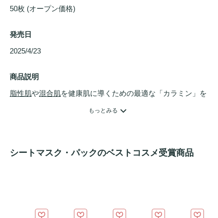
50枚 (オープン価格)
発売日
2025/4/23 
商品説明
脂性肌
や
混合肌
を健康肌に導くための最適な「カラミン」を
主成分とした、メイクキープスクエア
パック
。皮脂をコント
もっとみる
ロールするカラミンパウダーと保湿成分のドクダミエキス、
ツボクサ葉エキス、アロエベラ葉エキス、メリアアザジラク
タ葉エキス、モモ葉エキス、グリチルリチン酸2Kを配合。メ
シートマスク・パックのベストコスメ受賞商品
イク前使用をとことん考え抜いた処方。カラミンパウダー配
合で過剰な皮脂を吸着してくれるので、メイクが崩れにくく
なります。
うるおい
を与えながら、肌の温度をさげ、メイク
ノリを良くできます。４つのフリー処方（無香料・アルコー
ル（エタノールフリー）、オイルフリー、
パラベンフリー
）