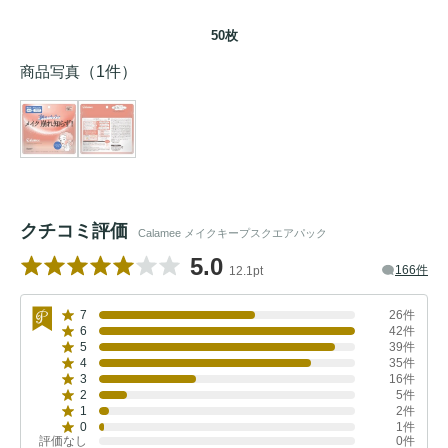
50枚
商品写真
（1件）
クチコミ評価
Calamee メイクキープスクエアパック
5.0
166件
12.1pt
7
26件
6
42件
5
39件
4
35件
3
16件
2
5件
1
2件
0
1件
評価なし
0件