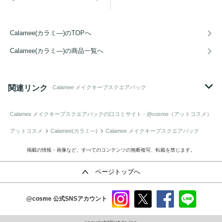
Calamee(カラミ―)のTOPへ
Calamee(カラミ―)の商品一覧へ
関連リンク
Calamee メイクキープスクエアパック
Calamee メイクキープスクエアパック
の口コミサイト - @cosme（アットコスメ）
アットコスメ
Calamee(カラミ―)
Calamee メイクキープスクエアパック
掲載の情報・画像など、すべてのコンテンツの無断複写、転載を禁じます。
ページトップへ
@cosme
公式SNSアカウント
instag
x
faceb
line
ram
ook