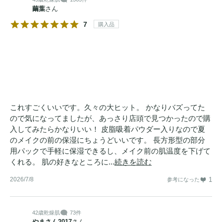
繭葉
さん
7
購入品
これすごくいいです。久々の大ヒット。 かなりバズってた
ので気になってましたが、あっさり店頭で見つかったので購
入してみたらかなりいい！ 皮脂吸着パウダー入りなので夏
のメイクの前の保湿にちょうどいいです。 長方形型の部分
用パックで手軽に保湿できるし、メイク前の肌温度を下げて
くれる。 肌の好きなところに...
続きを読む
2026/7/8
1
参考になった
42歳
乾燥肌
73件
やまさん2017
さん