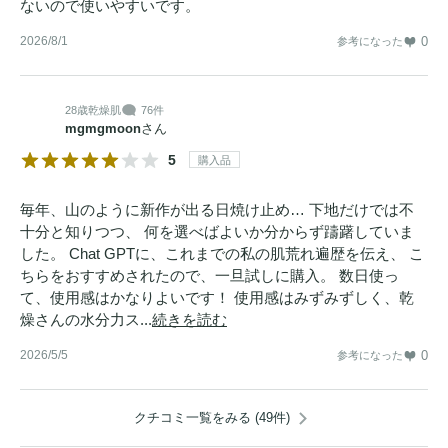
ないので使いやすいです。
2026/8/1
0
参考になった
28歳
乾燥肌
76件
mgmgmoon
さん
5
購入品
毎年、山のように新作が出る日焼け止め… 下地だけでは不
十分と知りつつ、 何を選べばよいか分からず躊躇していま
した。 Chat GPTに、これまでの私の肌荒れ遍歴を伝え、 こ
ちらをおすすめされたので、一旦試しに購入。 数日使っ
て、使用感はかなりよいです！ 使用感はみずみずしく、乾
燥さんの水分力ス...
続きを読む
2026/5/5
0
参考になった
クチコミ一覧をみる (49件)