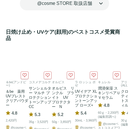
@cosme STORE 取扱店舗
日焼け止め・UVケア(顔用)のベストコスメ受賞商
品
＆be(アンドビ
コスメデコルテ
オルビス
ラ ロッシュ ポ
キュレル
アリ
ー)
ゼ
(ALLI
サンシェルタ
オルビス リ
潤浸保湿 ス
＆be 薬用
UVイデア XL
クロ
ー マルチ プ
ンクル ブラ
キンリペアＵ
UVプレスト
プロテクショ
ティ
ロテクション
イト UV
Ｖセラム
クリアパウダ
ントーンアッ
トス
トーンアップ
プロテクタ
4.8
ー
プ ローズ+
ィル
CC
ー N
4.8
5.4
4
60ｇ・2,200円
5.3
5.2
(編集部調べ)
2,420円
30mL・3,960円
30ｇ
35g・3,520円
50g・3,850円
@cosmeベ
(編集
@cosmeベ
@cosmeベ
ストコスメアワ
@cosmeベ
@cosmeベ