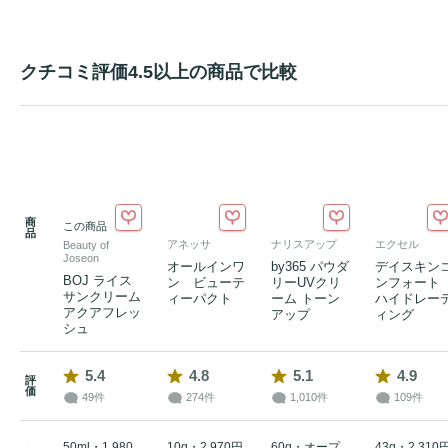
クチコミ評価4.5以上の商品で比較
商
この商品
品
アネッサ
ナリスアップ
エクセル
Beauty of
Joseon
オールインワ
by365 パウダ
デイスキン
BOJ ライス
ン ビューテ
リーUVクリ
ンフォー
サンクリーム
ィーパクト
ーム トーン
ハイドレー
アクアフレッ
アップ
ィング
シュ
5.4
4.8
5.1
4.9
評
価
49件
274件
1,010件
109件
50ml・1,980
10g・2,970円
60g・オープ
43g・2,310