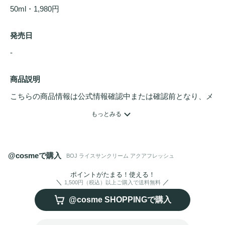
50ml・1,980円
発売日
- 
商品説明
こちらの商品情報は公式情報確認中または確認前となり、メ
ンバーさんによる登録を含みます。詳細は
こちら
もっとみる
コメエキス＋パンテノール配合で
敏感肌
にもやさしい、水分
エッセンスのような使い心地。

@cosmeで購入
BOJ ライスサンクリーム アクアフレッシュ
白浮きしずらくベタつかないため、毎日のメイクベースにも
ぴったりのUVクリームです。
ポイントがたまる！使える！
1,500円（税込）以上ご購入で送料無料
@cosme SHOPPINGで購入