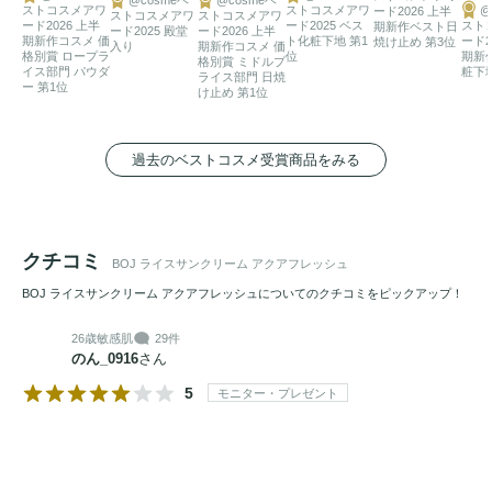
ストコスメアワ
ストコスメアワ
@
ード2026 上半
ストコスメアワ
ストコスメアワ
ード2026 上半
ード2025 ベス
スト
期新作ベスト日
ード2025 殿堂
ード2026 上半
期新作コスメ 価
ト化粧下地 第1
ード2
焼け止め 第3位
入り
期新作コスメ 価
格別賞 ロープラ
位
期新
格別賞 ミドルプ
イス部門 パウダ
粧下地
ライス部門 日焼
ー 第1位
け止め 第1位
過去のベストコスメ受賞商品をみる
クチコミ
BOJ ライスサンクリーム アクアフレッシュ
BOJ ライスサンクリーム アクアフレッシュについてのクチコミをピックアップ！
26歳
敏感肌
29件
のん_0916
さん
5
モニター・プレゼント