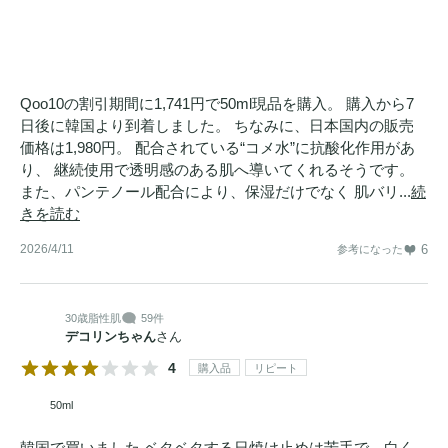
Qoo10の割引期間に1,741円で50ml現品を購入。 購入から7
日後に韓国より到着しました。 ちなみに、日本国内の販売
価格は1,980円。 配合されている“コメ水”に抗酸化作用があ
り、 継続使用で透明感のある肌へ導いてくれるそうです。
また、パンテノール配合により、保湿だけでなく 肌バリ...
続
きを読む
2026/4/11
6
参考になった
30歳
脂性肌
59件
デコリンちゃん
さん
4
購入品
リピート
50ml
韓国で買いました ベタベタする日焼け止めは苦手で、白く