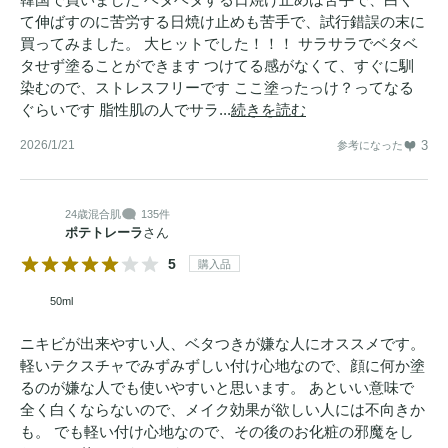
て伸ばすのに苦労する日焼け止めも苦手で、試行錯誤の末に
買ってみました。 大ヒットでした！！！ サラサラでベタベ
タせず塗ることができます つけてる感がなくて、すぐに馴
染むので、ストレスフリーです ここ塗ったっけ？ってなる
ぐらいです 脂性肌の人でサラ...
続きを読む
2026/1/21
3
参考になった
24歳
混合肌
135件
ポテトレーラ
さん
5
購入品
50ml
ニキビが出来やすい人、ベタつきが嫌な人にオススメです。
軽いテクスチャでみずみずしい付け心地なので、顔に何か塗
るのが嫌な人でも使いやすいと思います。 あといい意味で
全く白くならないので、メイク効果が欲しい人には不向きか
も。 でも軽い付け心地なので、その後のお化粧の邪魔をし