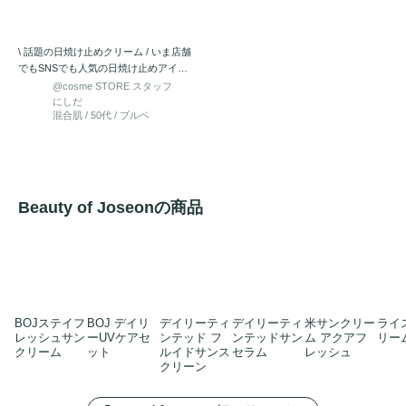
\ 話題の日焼け止めクリーム / いま店舗
でもSNSでも人気の日焼け止めアイテ
ム！ 2種類出…
@cosme STORE スタッフ
にしだ
混合肌 / 50代 / ブルベ
Beauty of Joseonの商品
BOJステイフ
BOJ デイリ
デイリーティ
デイリーティ
米サンクリー
ライ
レッシュサン
ーUVケアセ
ンテッド フ
ンテッドサン
ム アクアフ
リー
クリーム
ット
ルイドサンス
セラム
レッシュ
クリーン