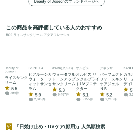
Beauty of Joseonのブランドページへ
この商品を高評価している人のおすすめ
BOJ ライスサンクリーム アクアフレッシュ
Beauty of
SKIN1004
d'Alba(ダルバ)
オルビス
アネッサ
KANE
Joseon
ヒアルーシカ
ウォータフル
オルビス リ
パーフェクト
カネ
ライスサンク
ウォーターフ
トーンアップ
ンクルブライ
ＵＶ スキン
リー
リーム
ィットサンセ
サンクリーム
トUVプロテ
ケアジェル
デイI
5.5
ラム
クター
ＮＢ
5.3
5
389件
5.9
5.1
5.2
6,487件
3,
2,045件
5,155件
2,218件
「日焼け止め・UVケア(顔用)」人気順検索