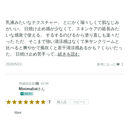
乳液みたいなテクスチャー。 とにかく瑞々しくて肌なじみ
がいい。 日焼け止め感が少なくて、スキンケアの延長みた
いな感覚で使える。 するするのびるから塗り直しも楽々だ
った ただ、そこまで強い清涼感はなくて米サンクリームと
比べると爽やかで風吹くと若干清涼感あるかも？くらいだっ
た。 日焼け止め苦手って...
続きを読む
2026/5/23
1
参考になった
48歳
混合肌
417件
Minimalist
さん
7
購入品
リピート
50ml