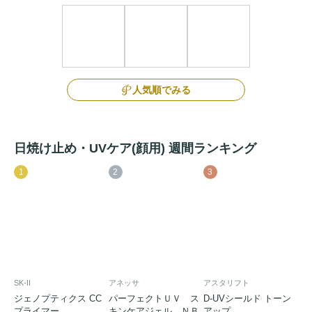
人気順でみる
日焼け止め・UVケア(顔用) 週間ランキング
1
2
3
SK-II
アネッサ
アスタリフト
ジェノプティクス CC
パーフェクトＵＶ ス
D-UVシールド トーン
プライマー
キンケアジェル ＮＢ
アップ