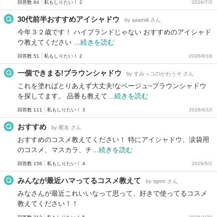
回答数 84
私もしりたい！ 2
2026/7/3
30代前半おすすめアイシャドウ
by aaamiiii さん
今年３２歳です！ ハイブランドじゃない おすすめのアイシャド
ウ教えてください …
続きを読む
回答数 51
私もしりたい！ 2
2026/6/18
一個できまる!ブラウンシャドウ
by すみっコのかわうそ さん
これを塗ればとりあえず大丈夫!なベージュ~ブラウンシャドウ
を探してます。 品番も教えて…
続きを読む
回答数 111
私もしりたい！ 3
2026/6/10
おすすめ
by 匿名 さん
おすすめのコスメ教えてください！ 特にアイシャドウ、涙袋用
のコスメ、マスカラ、チ…
続きを読む
回答数 158
私もしりたい！ 4
2026/5/2
みんなが最近ハマってるコスメ教えて
by tigmn さん
みなさんが最近これいいなって思って、好きで使ってるコスメ
教えてください！！