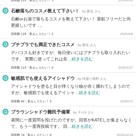
回答数 213
私もしりたい！ 5
2026/4/20
石鹸落ちのコスメ教えて下さい！
by 匿名 さん
石鹸orお湯で落ちるコスメを教えて下さい！ 亜鉛フリーだと尚
更嬉しいです...。
回答数 126
私もしりたい！ 2
2026/4/8
プチプラでも満足できたコスメ
by 匿名 さん
デパコスも好きですが、毎日使いにはプチプラも取り入れたい
です。 実際に使ってこれは良…
続きを読む
回答数 115
私もしりたい！ 4
2026/1/27
敏感肌でも使えるアイシャドウ
by 特盛り無料 さん
アイシャドウを塗ると目が痒くなり瞼が赤く腫れてしまうので
すが、敏感肌でも使えるアイシャ…
続きを読む
回答数 84
私もしりたい！ 5
2026/1/1
ブラウンシャドウ難民予備軍
by 子×14 さん
昼間に一度質問を投げたのですが、回答がKATEしか集まらなく
て、もう一度再投稿です。 回…
続きを読む
回答数 74
私もしりたい！ 0
2025/12/13