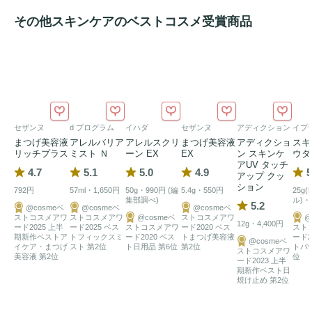
その他スキンケアのベストコスメ受賞商品
セザンヌ
d プログラム
イハダ
セザンヌ
アディクション
イプ
まつげ美容液
アレルバリア
アレルスクリ
まつげ美容液
アディクショ
スキ
リッチプラス
ミスト Ｎ
ーン EX
EX
ン スキンケ
ウダ
アUV タッチ
4.7
5.1
5.0
4.9
5
アップ クッ
ション
792円
57ml・1,650円
50g・990円 (編
5.4g・550円
25g
集部調べ)
ル)・
5.2
@cosmeベ
@cosmeベ
@cosmeベ
ストコスメアワ
ストコスメアワ
@cosmeベ
ストコスメアワ
@
12g・4,400円
ード2025 上半
ード2025 ベス
ストコスメアワ
ード2020 ベス
スト
期新作ベストア
トフィックスミ
ード2020 ベス
トまつげ美容液
ード2
@cosmeベ
イケア・まつげ
スト 第2位
ト日用品 第6位
第2位
トパ
ストコスメアワ
美容液 第2位
位
ード2023 上半
期新作ベスト日
焼け止め 第2位