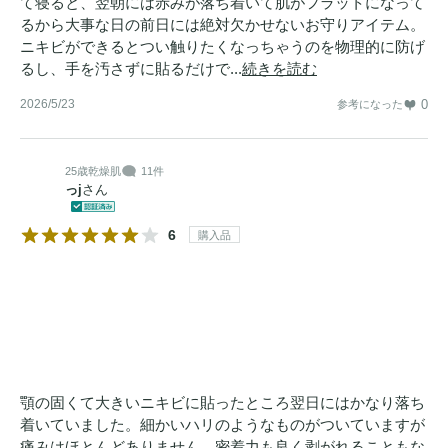
て寝ると、翌朝には赤みが落ち着いて肌がフラットになって
るから大事な日の前日には絶対欠かせないお守りアイテム。
ニキビができるとつい触りたくなっちゃうのを物理的に防げ
るし、手を汚さずに貼るだけで...
続きを読む
2026/5/23
0
参考になった
25歳
乾燥肌
11件
っj
さん
6
購入品
顎の固くて大きいニキビに貼ったところ翌日にはかなり落ち
着いていました。細かいハリのようなものがついていますが
痛みはほとんどありません。密着力も良く剥がれることもな