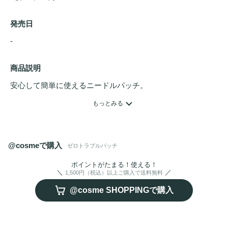
発売日
- 
商品説明
安心して簡単に使えるニードルパッチ。

3ヶ国(韓国・アメリカ・日本)で特許を取得したジェットパッ
もっとみる
チが
ニキビ
に有効な美容成分を96%浸透させます。

肌に貼ると肌の水分に即座に反応し1時間以内に鎮静成分(緑
茶エキス・ツボ草エキス)が肌に吸収され、トラブルの原因
@cosmeで購入
ゼロトラブルパッチ
を根本から解決します。
ポイントがたまる！使える！
1,500円（税込）以上ご購入で送料無料
@cosme SHOPPINGで購入