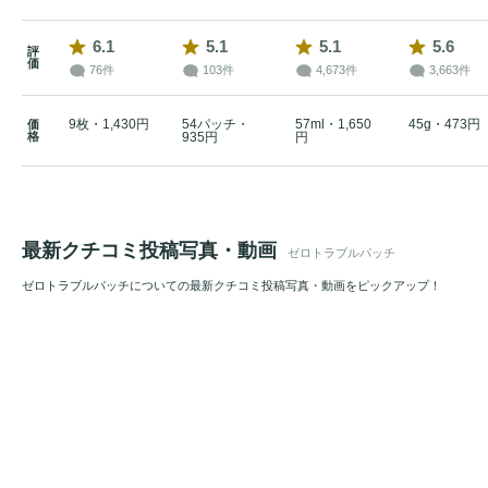
6.1
5.1
5.1
5.6
評
価
76件
103件
4,673件
3,663件
9枚・1,430円
54パッチ・
57ml・1,650
45g・473円
価
格
935円
円
最新クチコミ投稿写真・動画
ゼロトラブルパッチ
ゼロトラブルパッチについての最新クチコミ投稿写真・動画をピックアップ！