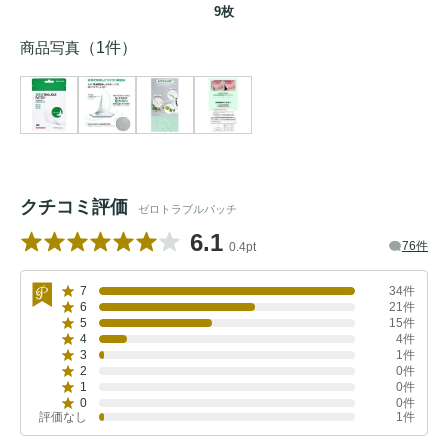
9枚
商品写真
（1件）
クチコミ評価
ゼロトラブルパッチ
6.1
76件
0.4pt
7
34件
6
21件
5
15件
4
4件
3
1件
2
0件
1
0件
0
0件
評価なし
1件