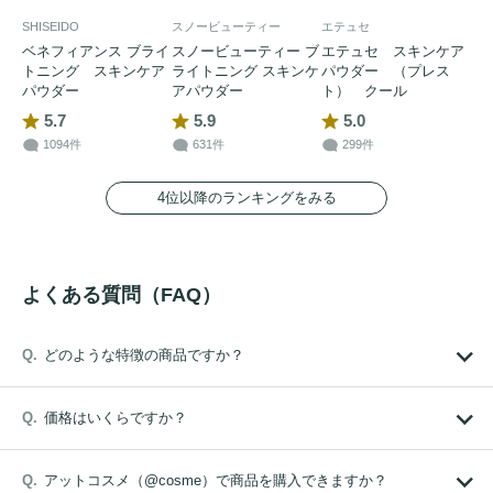
SHISEIDO
スノービューティー
エテュセ
ベネフィアンス ブライ
スノービューティー ブ
エテュセ スキンケア
トニング スキンケア
ライトニング スキンケ
パウダー （プレス
パウダー
アパウダー
ト） クール
5.7
5.9
5.0
1094件
631件
299件
4位以降のランキングをみる
よくある質問（FAQ）
どのような特徴の商品ですか？
価格はいくらですか？
アットコスメ（@cosme）で商品を購入できますか？