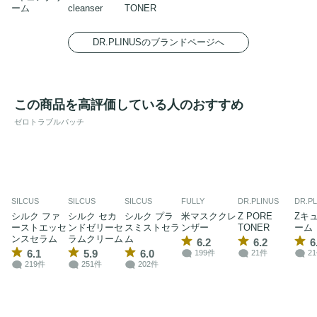
ーム
cleanser
TONER
DR.PLINUSのブランドページへ
この商品を高評価している人のおすすめ
ゼロトラブルパッチ
SILCUS
SILCUS
SILCUS
FULLY
DR.PLINUS
DR.P
シルク ファ
シルク セカ
シルク プラ
米マスククレ
Z PORE
Zキ
ーストエッセ
ンドゼリーセ
スミストセラ
ンザー
TONER
ーム
ンスセラム
ラムクリーム
ム
6.2
6.2
6
6.1
5.9
6.0
199件
21件
2
219件
251件
202件