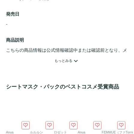
発売日
- 
商品説明
こちらの商品情報は公式情報確認中または確認前となり、メ
ンバーさんによる登録を含みます。詳細は
こちら
もっとみる
OE エクソソーム 
トナーパッド
 プラス マイナスは、

シートマスク・パックのベストコスメ受賞商品
2WAYケアができるデュアル
トナーパッド
角質ケア
と水分補給を同時に叶える設計

敏感肌
にも使いやすいマイルド
角質ケア
処方

が特徴の、忙しい朝でも手軽に使えるデイリー
トナーパッド
Anua
ルルルン
ロゼット
Anua
FEMMUE（ファ
Torr