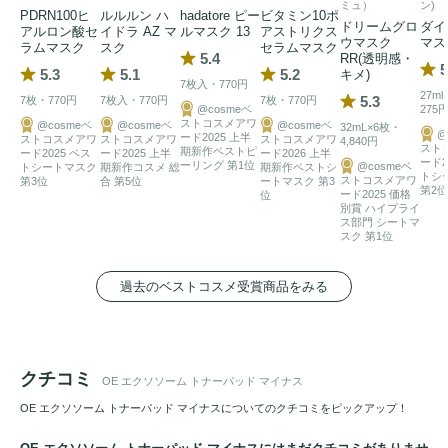
です。

ミュ）
ン)
PDRN100ヒ
ルルルン ハ
hadatore ピー
ビタミン10ポ
ドリームグロ
ダイ
アルロン酸セ
イドラ AZ マ
ルマスク 13
アストリクス
ウマスク
マス
ラムマスク
スク
セラムマスク
プラスパッド（保湿・クーリング・ツヤケア）

5.4
RR(透明感・
5
5.3
5.1
5.2
キメ)
マイナスパッド（角質・汚れオフ）

7枚入・770円
27m
5.3
7枚・770円
7枚入・770円
7枚・770円
キュウリエクソソーム配合

@cosmeベ
275
ストコスメアワ
@cosmeベ
@cosmeベ
@cosmeベ
32mL×6枚・
LNP PHA+AHA配合

@
ード2025 上半
ストコスメアワ
ストコスメアワ
ストコスメアワ
4,840円
スト
期新作ベストピ
ード2025 ベス
ード2025 上半
ード2026 上半
メリアアザジラクタエキス配合

ード2
ーリング 第1位
@cosmeベ
トシートマスク
期新作コスメ 総
期新作ベストシ
トシ
ストコスメアワ
第3位
合 第5位
ートマスク 第3
皮膚刺激試験済み

第2位
ード2025 価格
位
別賞 ハイプライ
100％天然
コットン
パッド

ス部門 シートマ
スク 第1位
さらに

過去のベストコスメ受賞商品をみる
1枚で拭き取り＋
パック
ケア可能

水分量・ツヤ感・角質改善臨床試験済み

毎日の
スキンケア
ルーティンを時短ケア
クチコミ
OE エクソソーム トナーパッド マイナス
マイナスパッド：215ml
OE エクソソーム トナーパッド マイナスについてのクチコミをピックアップ！