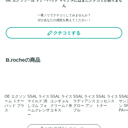
OE エクソソーム トナーパッド マイナスにはまだクチコミがありませ
ん
一番ノリでクチコミしてみませんか？
ぜひあなたの感想を教えてください！
クチコミする
B.rocheの商品
OE エクソソ
SSAL ライス
SSAL ライス
SSAL ライス
SSAL ライス
SSA
ーム トナー
マイルド 消
ユンギョル
ラディアンス
エッセンス
サン
パッド プラ
しゴム フォ
クリーム / 米
グロー アン
トナー
ン S
ス
ームクレンザ
エキス
プル
PA+
ー