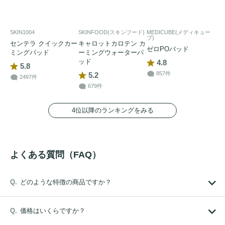
SKIN1004
SKINFOOD(スキンフード)
MEDICUBE(メディキュー
ブ)
センテラ クイックカー
キャロットカロテン カ
ゼロPOバッド
ミングパッド
ーミングウォーターパ
ッド
4.8
5.8
857件
5.2
2497件
679件
4位以降のランキングをみる
よくある質問（FAQ）
どのような特徴の商品ですか？
価格はいくらですか？