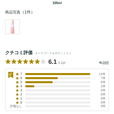
100ml
商品写真
（1件）
クチコミ評価
オーラブヘア＆ボディミスト
6.1
29件
0.1pt
7
14件
6
7件
5
6件
4
2件
3
0件
2
0件
1
0件
0
0件
評価なし
0件