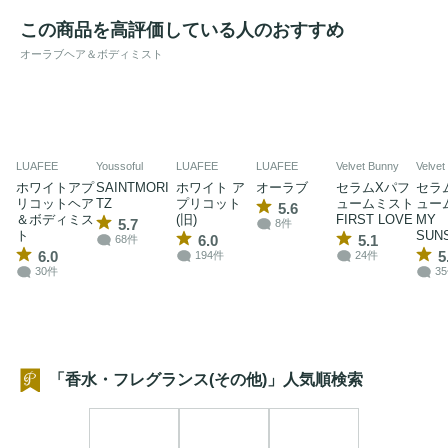
この商品を高評価している人のおすすめ
オーラブヘア＆ボディミスト
LUAFEE
Youssoful
LUAFEE
LUAFEE
Velvet Bunny
Velvet
ホワイトアプ
SAINTMORI
ホワイト ア
オーラブ
セラムXパフ
セラ
リコットヘア
TZ
プリコット
ュームミスト
ュー
5.6
＆ボディミス
(旧)
FIRST LOVE
MY
5.7
8件
ト
SUN
6.0
5.1
68件
6.0
5
194件
24件
30件
3
「香水・フレグランス(その他)」人気順検索