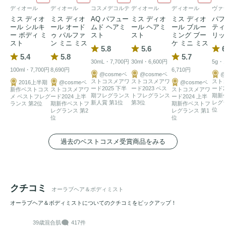
ディオール
ディオール
コスメデコルテ
ディオール
ディオール
ヴァ
ミス ディオ
ミス ディオ
AQ パフュー
ミス ディオ
ミス ディオ
パフ
ール シルキ
ール オード
ムド ヘアミ
ール ヘアミ
ール ブルー
ティ
ー ボディ ミ
ゥ パルファ
スト
スト
ミング ブー
リッ
スト
ン ミニ ミス
ケ ミニ ミス
5.8
5.6
6
5.4
5.8
5.7
30mL・7,700円
30ml・6,600円
5g・1
100ml・7,700円
8,690円
6,710円
@cosmeベ
@cosmeベ
@
ストコスメアワ
ストコスメアワ
スト
2016上半期
@cosmeベ
@cosmeベ
ード2025 下半
ード2023 ベス
ード2
新作ベストコス
ストコスメアワ
ストコスメアワ
期フレグランス
トフレグランス
期新
メ ベストフレグ
ード2024 上半
ード2024 上半
新人賞 第1位
第3位
レグ
ランス 第2位
期新作ベストフ
期新作ベストフ
位
レグランス 第2
レグランス 第1
位
位
過去のベストコスメ受賞商品をみる
クチコミ
オーラブヘア＆ボディミスト
オーラブヘア＆ボディミストについてのクチコミをピックアップ！
39歳
混合肌
417件