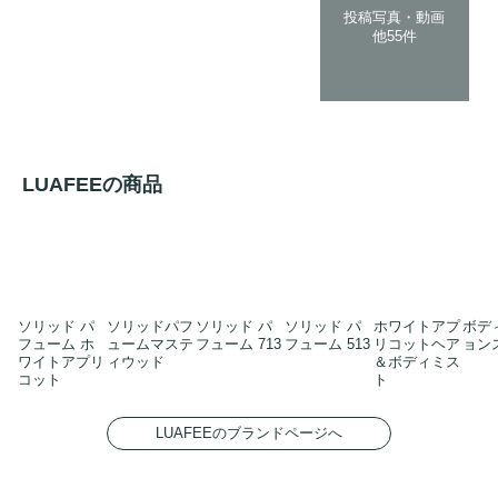
投稿写真・動画
他55件
LUAFEEの商品
ソリッド パ
ソリッドパフ
ソリッド パ
ソリッド パ
ホワイトアプ
ボデ
フューム ホ
ュームマステ
フューム 713
フューム 513
リコットヘア
ョン
ワイトアプリ
ィウッド
＆ボディミス
コット
ト
LUAFEEのブランドページへ