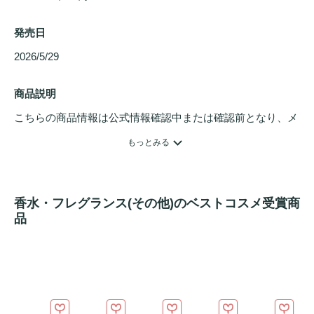
発売日
2026/5/29 
商品説明
こちらの商品情報は公式情報確認中または確認前となり、メ
ンバーさんによる登録を含みます。詳細は
こちら
もっとみる
王道のモテ香水を、あなたのすべての瞬間に。愛らしい香り
はそのままに、いつでもどこでもたっぷり使えて、髪もボデ
香水・フレグランス(その他)のベストコスメ受賞商
ィもしっとり整えます。ベルガモットやピーチが瑞々しく広
品
がり、ミュゲとホワイトローズがやさしく寄り添います。ラ
ストはムスクとアンバーが余韻を残し、初恋のときめきのよ
うに、甘くきゅんと胸を躍らせる香りです。