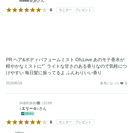
meee☆彡
さん
6
モニター・プレゼント
PR ヘア&ボディパフュームミスト Oh,Love あのモテ香水が
軽やかなミストに*ﾟ ライトな甘さのある香りなので気軽につ
けやすい 毎日髪に振ってるよ ふんわりいい香り
2026/6/18
0
参考になった
34歳
乾燥肌
1313件
♪エリー☆♪
さん
6
モニター・プレゼント