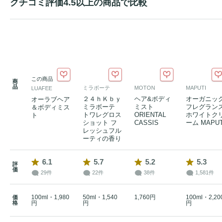
クチコミ評価4.5以上の商品で比較
この商品
商
品
ミラボーテ
MOTON
MAPUTI
LUAFEE
２４ｈＫｂｙ
ヘア&ボディ
オーガニッ
オーラブヘア
ミラボーテ
ミスト
フレグラン
＆ボディミス
トワレグロス
ORIENTAL
ホワイトク
ト
ショット フ
CASSIS
ーム MAPUT
レッシュフル
ーティの香り
6.1
5.7
5.2
5.3
評
価
29件
22件
38件
1,581件
100ml・1,980
50ml・1,540
1,760円
100ml・2,20
価
格
円
円
円