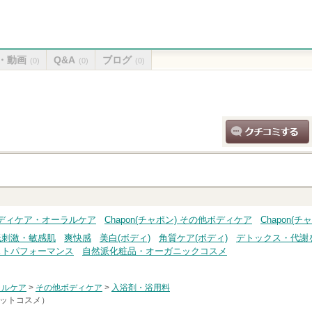
・動画
Q&A
ブログ
(0)
(0)
(0)
クチコミする
) ボディケア・オーラルケア
Chapon(チャポン) その他ボディケア
Chapon(
低刺激・敏感肌
爽快感
美白(ボディ)
角質ケア(ボディ)
デトックス・代謝
ストパフォーマンス
自然派化粧品・オーガニックコスメ
ラルケア
>
その他ボディケア
>
入浴剤・浴用料
アットコスメ）