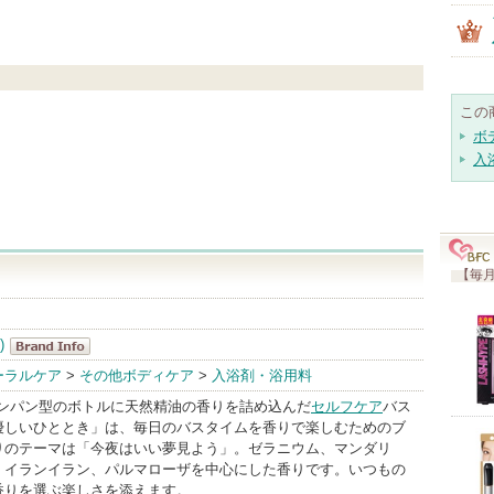
この
ボ
入
【毎月
)
Chapon(チャ
ーラルケア
>
その他ボディケア
>
入浴剤・浴用料
ポン)
シャンパン型のボトルに天然精油の香りを詰め込んだ
セルフケア
バス
BrandInfo
優しいひととき」は、毎日のバスタイムを香りで楽しむためのブ
りのテーマは「今夜はいい夢見よう」。ゼラニウム、マンダリ
、イランイラン、パルマローザを中心にした香りです。いつもの
香りを選ぶ楽しさを添えます。