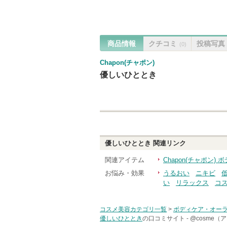
商品情報
クチコミ
投稿写真
(0)
Chapon(チャポン)
優しいひととき
優しいひととき
関連リンク
関連アイテム
Chapon(チャポン
お悩み・効果
うるおい
ニキビ
い
リラックス
コ
コスメ美容カテゴリ一覧
>
ボディケア・オー
優しいひととき
の口コミサイト -
@cosme（