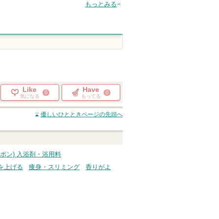
もっとみる
Like
Have
0
0
気になる
もってる
優しいひととき
ページの先頭へ
チャポン) 入浴剤・浴用料
を上げる
痩身・スリミング
香りがよ