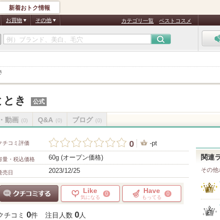
新着おトク情報
お買物
その他
カテゴリ一覧
ベストコスメ
き
ととき
公式
・動画
Q&A
ブログ
(0)
(0)
(0)
0
-pt
クチコミ評価
60g (オープン価格)
関連
容量・税込価格
その他
2023/12/25
発売日
Like
Have
0
0
気になる
もってる
クチコミする
0
0
クチコミ
件
注目人数
人