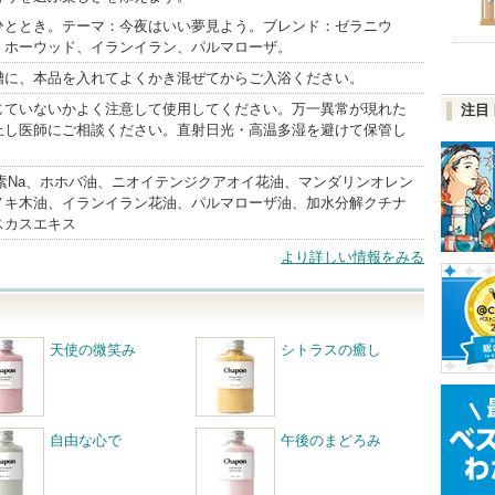
ひととき。テーマ：今夜はいい夢見よう。ブレンド：ゼラニウ
、ホーウッド、イランイラン、パルマローザ。
槽に、本品を入れてよくかき混ぜてからご入浴ください。
じていないかよく注意して使用してください。万一異常が現れた
注目
止し医師にご相談ください。直射日光・高温多湿を避けて保管し
素Na、ホホバ油、ニオイテンジクアオイ花油、マンダリンオレン
ノキ木油、イランイラン花油、パルマローザ油、加水分解クチナ
スカスエキス
より詳しい情報をみる
天使の微笑み
シトラスの癒し
自由な心で
午後のまどろみ