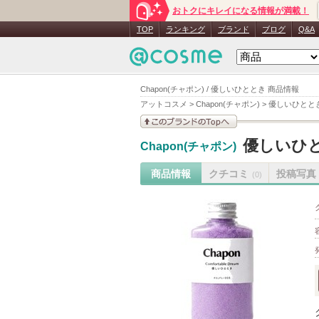
おトクにキレイになる情報が満載！
TOP
ランキング
ブランド
ブログ
Q&A
Chapon(チャポン) / 優しいひととき 商品情報
アットコスメ
>
Chapon(チャポン)
>
優しいひとと
このブランドの情報を
優しいひ
Chapon(チャポン)
見る
商品情報
クチコミ
投稿写真
(0)