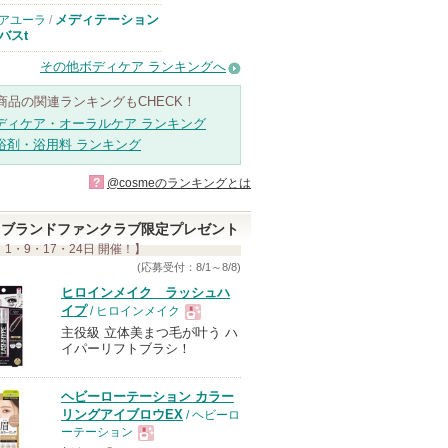
メディテーション
アユーラ
/
バスt
その他ボディケア ランキングへ
商品の関連ランキングもCHECK！
ディケア・オーラルケア ランキング
浴剤・浴用料 ランキング
?
@cosmeのランキングとは
ブランドファンクラブ限定プレゼント
 1・9・17・24日 開催！】
(応募受付：8/1～8/8)
ヒロインメイク ラッシュハ
イプ
/ ヒロインメイク
主役級 立体美まつ毛が叶う ハ
現
イパーリフトブラシ！
品
ヘビーローテーション カラー
リングアイブロウEX
/ ヘビーロ
ーテーション