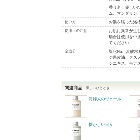
香り名：優しい
ム、マンダリン
使い方
お湯を張った浴
使用上の注意
お肌に異常が生
場合は使用を中
てください。
全成分
塩化Na、炭酸水
ジ果皮油、クス
シエキス、モナ
関連商品
優しいひととき
貴婦人のヴェール
懐かしい日々