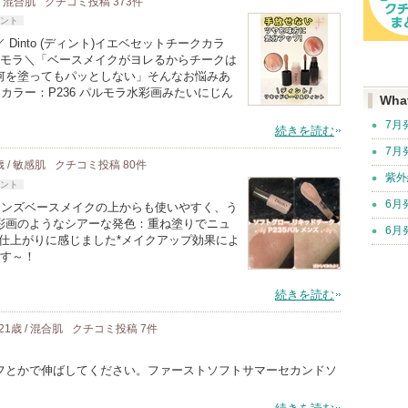
/ 混合肌
クチコミ投稿
373
件
ント
into (ディント)イエベセットチークカラ
36 モラ＼「ベースメイクがヨレるからチークは
何を塗ってもパッとしない」そんなお悩みあ
カラー：P236 パルモラ水彩画みたいにじん
Wha
7月
続きを読む
7月
歳 / 敏感肌
クチコミ投稿
80
件
紫外
ント
6月
ルメンズベースメイクの上からも使いやすく、う
彩画のようなシアーな発色：重ね塗りでニュ
6月
仕上がりに感じました*メイクアップ効果によ
です～！
続きを読む
21歳 / 混合肌
クチコミ投稿
7
件
フとかで伸ばしてください。ファーストソフトサマーセカンドソ