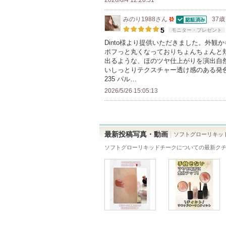
2026/6/4 12:20:51
れ
て
みのり1988
さん
37歳
い
認証済
50
5
モニター・プレゼント
ま
人
Dinto様より提供いただきました。外
す
ポフっと丸くなっておりちょんちょんと
以
出るような、ほのツヤ仕上がりを演出自
上
いしっとりテクスチャー透け感のある発
の
235 パル…
メ
2026/5/26 15:05:13
ン
バ
ー
最新投稿写真・動画
ソフトグローリキッ
に
ソフトグローリキッドチーク
についての最新ク
お
気
に
入
り
登
録