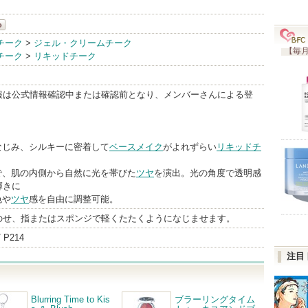
チーク
>
ジェル・クリームチーク
【毎月
チーク
>
リキッドチーク
報は公式情報確認中または確認前となり、メンバーさんによる登
なじみ、シルキーに密着して
ベースメイク
がよれずらい
リキッドチ
で、肌の内側から自然に光を帯びた
ツヤ
を演出。光の角度で透明感
輝きに
色や
ツヤ
感を自由に調整可能。
のせ、指またはスポンジで軽くたたくようになじませます。
P214
注目
Blurring Time to Kis
ブラーリングタイム