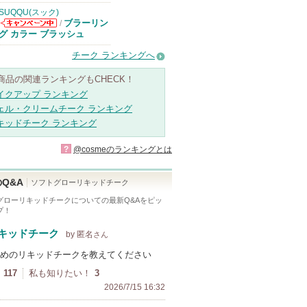
SUQQU(スック)
ブラーリン
/
SUQQU(スッ
グ カラー ブラッシュ
ク)からのお知
らせがあります
チーク ランキングへ
商品の関連ランキングもCHECK！
イクアップ ランキング
ェル・クリームチーク ランキング
キッドチーク ランキング
?
@cosmeのランキングとは
Q&A
ソフトグローリキッドチーク
グローリキッドチーク
についての最新Q&Aをピッ
プ！
キッドチーク
by 匿名
さん
めのリキッドチークを教えてください
117
私も知りたい！
3
2026/7/15 16:32