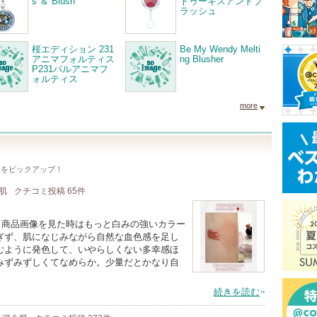
s ＆ Blush
トゥーキスアンドブ
ラッシュ
桜エディション 231
Be My Wendy Melti
アニマフォルティス
ng Blusher
P231パルアニマフ
ォルティス
more
ミをピックアップ！
燥肌
クチコミ投稿
65
件
et！商品画像を見た時はもっと白みの強いカラー
ぎず、肌になじみながら自然な血色感を足し
むように発色して、いやらしくない多幸感ほ
みずみずしくてなめらか。少量だとかなり自
続きを読む