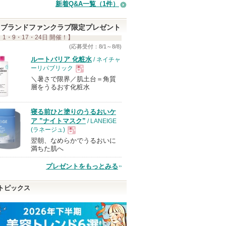
新着Q&A一覧（1件）
ブランドファンクラブ限定プレゼント
 1・9・17・24日 開催！】
(応募受付：8/1～8/8)
ルートバリア 化粧水
/ ネイチャ
ーリパブリック
＼暑さで限界／肌土台＝角質
現
層をうるおす化粧水
品
寝る前ひと塗りのうるおいケ
ア ”ナイトマスク”
/ LANEIGE
(ラネージュ)
翌朝、なめらかでうるおいに
現
満ちた肌へ
プレゼントをもっとみる
品
トピックス