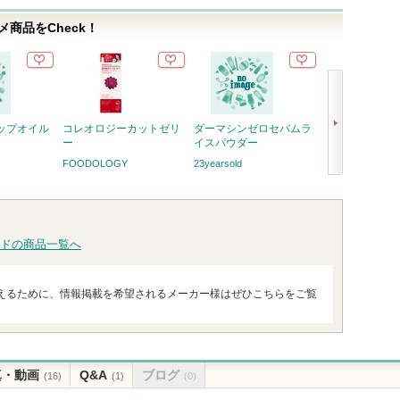
商品をCheck！
ップオイル
コレオロジーカットゼリ
ダーマシンゼロセバムラ
ロウグロウジェ
ー
イスパウダー
ト
FOODOLOGY
23yearsold
hince
次
ショッ
へ
グサイ
ドの商品一覧へ
えるために、情報掲載を希望されるメーカー様はぜひこちらをご覧
真・動画
Q&A
ブログ
(16)
(1)
(0)