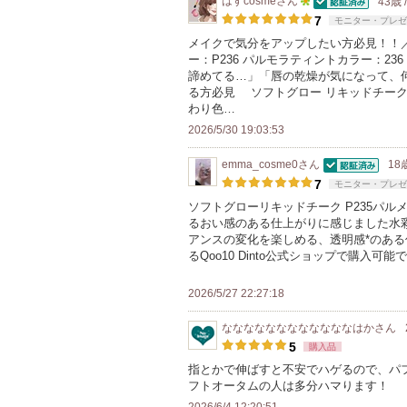
はすcosme
さん
43歳 
バ
認証済
5
7
モニター・プレゼ
ー
人
メイクで気分をアップしたい方必見！！／ D
に
ー：P236 パルモラティントカラー：2
以
お
諦めてる…」「唇の乾燥が気になって、
上
る方必見 ソフトグロー リキッドチーク
気
の
わり色…
に
メ
2026/5/30 19:03:53
入
ン
り
emma_cosme0
さん
18
バ
認証済
登
7
モニター・プレゼ
ー
録
ソフトグローリキッドチーク P235パ
に
るおい感のある仕上がりに感じました水
さ
お
アンスの変化を楽しめる、透明感*のある
れ
るQoo10 Dinto公式ショップで購入可能
気
て
に
い
2026/5/27 22:27:18
入
ま
り
ななななななななななななはか
さん
す
登
5
購入品
録
指とかで伸ばすと不安でハゲるので、パ
フトオータムの人は多分ハマります！
さ