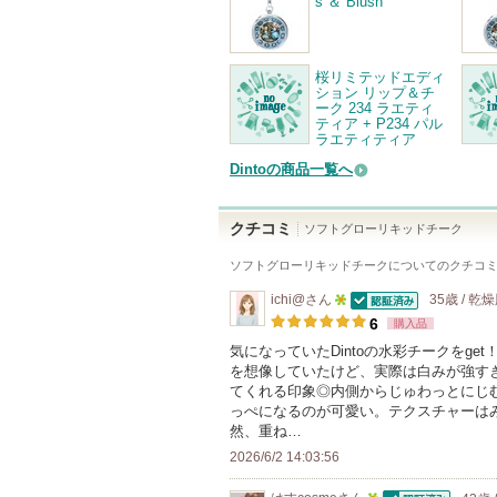
s ＆ Blush
桜リミテッドエディ
ション リップ＆チ
ーク 234 ラエティ
ティア + P234 パル
ラエティティア
Dintoの商品一覧へ
クチコミ
ソフトグローリキッドチーク
ソフトグローリキッドチーク
についてのクチコ
ichi@
さん
35歳 / 乾
認証済
5
6
購入品
人
気になっていたDintoの水彩チークをg
を想像していたけど、実際は白みが強す
以
てくれる印象◎内側からじゅわっとにじ
上
っぺになるのが可愛い。テクスチャーは
の
然、重ね…
メ
2026/6/2 14:03:56
ン