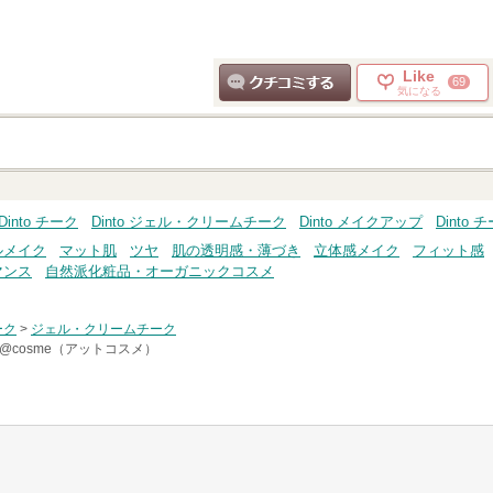
Like
69
気になる
クチコミする
Dinto チーク
Dinto ジェル・クリームチーク
Dinto メイクアップ
Dinto 
ルメイク
マット肌
ツヤ
肌の透明感・薄づき
立体感メイク
フィット感
マンス
自然派化粧品・オーガニックコスメ
ーク
>
ジェル・クリームチーク
@cosme（アットコスメ）