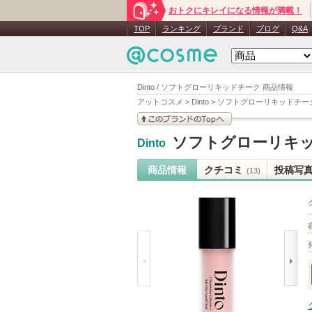
おトクにキレイになる情報が満載！
TOP
ランキング
ブランド
ブログ
Q&A
Dinto / ソフトグローリキッドチーク 商品情報
アットコスメ
>
Dinto
>
ソフトグローリキッドチー
このブランドの情報を
ソフトグローリキ
Dinto
見る
商品情報
クチコミ
投稿写
(13)
prev
next