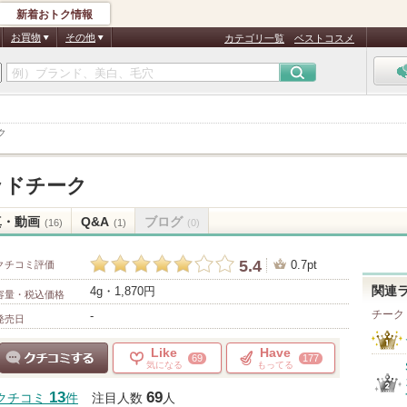
新着おトク情報
お買物
その他
カテゴリ一覧
ベストコスメ
ク
ッドチーク
真・動画
Q&A
ブログ
(16)
(1)
(0)
5.4
0.7pt
クチコミ評価
4g・1,870円
関連
容量・税込価格
チーク
-
発売日
Like
Have
69
177
気になる
もってる
クチコミする
13
69
クチコミ
件
注目人数
人