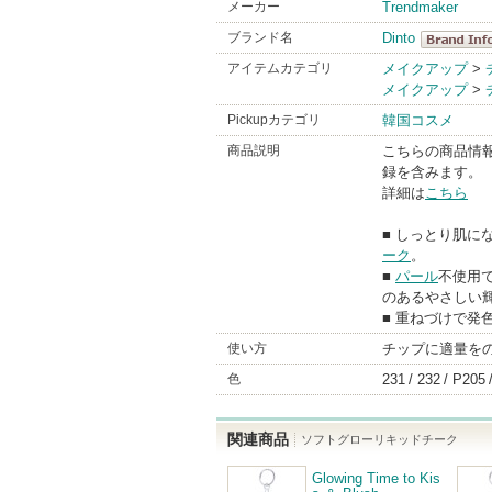
メーカー
Trendmaker
ブランド名
Dinto
Dinto
アイテムカテゴリ
メイクアップ
>
メイクアップ
>
BrandInfo
Pickupカテゴリ
韓国コスメ
商品説明
こちらの商品情
録を含みます。
詳細は
こちら
■ しっとり肌に
ーク
。
■
パール
不使用
のあるやさしい
■ 重ねづけで発
使い方
チップに適量を
色
231
232
P205
関連商品
ソフトグローリキッドチーク
Glowing Time to Kis