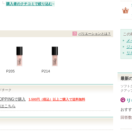
購入者のクチコミで絞り込む
バリエーションとは？
この
メ
ジ
リ
P205
P214
最新の
ソフト
ドチーク
クアッ
HOPPINGで購入
1,500円（税込）以上ご購入で送料無料
リ
舗はこちら
おすす
回答数