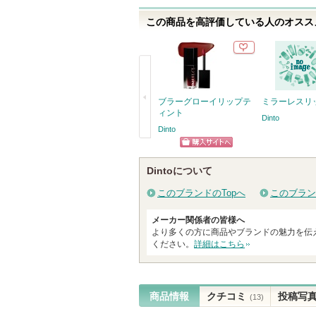
さ
この商品を高評価している人のオススメ
れ
て
い
ま
す
ブラーグローイリップテ
ミラーレスリ
ィント
Dinto
Dinto
戻
ショッピン
る
Dintoについて
グサイトへ
このブランドのTopへ
このブラン
メーカー関係者の皆様へ
より多くの方に商品やブランドの魅力を伝
ください。
詳細はこちら
商品情報
クチコミ
投稿写
(13)