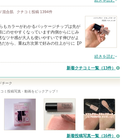
続きを読む
 / 混合肌
クチコミ投稿
1394
件
観からもカラーがわかるパッケージチップは先が
頬にのせやすくなっています内側からにじみ
然なツヤ感が大人も使いやすいです伸びがよ
色だから、重ね方次第で好みの仕上がりに【P
続きを読む
新着クチコミ一覧
（13件）
ドチーク
チコミ投稿写真・動画をピックアップ！
新着投稿写真一覧（16件）