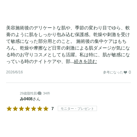
美容施術後のデリケートな肌や、季節の変わり目でゆら、軟
膏のように肌をしっかり包み込む保護感。乾燥や刺激を受け
て敏感になった部分用とのこと。 施術後の集中ケアはもち
ろん、乾燥や摩擦など日常の刺激による肌ダメージが気にな
る時のお守りコスメとしても活躍。私は特に、肌が敏感にな
っている時のナイトケアや、部...
続きを読む
2026/6/16
0
参考になった
29歳
脂性肌
34件
み0408
さん
7
モニター・プレゼント