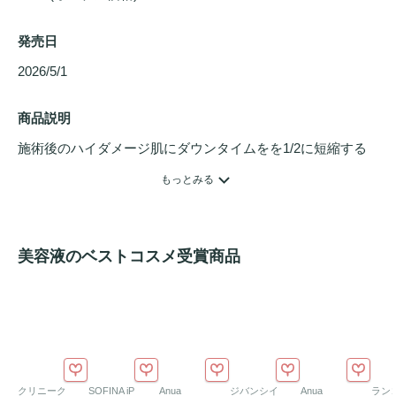
発売日
2026/5/1 
商品説明
施術後のハイダメージ肌にダウンタイムをを1/2に短縮する
ダメージバリア集中ケアする軟膏タイプのゲル
美容液
。さら
もっとみる
に、EGF高配合処方で興協力な再生ケア効果。（※韓国最大
含有量）

【こんな時に】

美容液のベストコスメ受賞商品
・施術直後の極度なダメージを集中的にケアしたい時

・部分的に強いダメージをスポット補修したい時

・顔全体をしっかり保護・密閉ケアしたい時
クリニーク
SOFINA iP
Anua
ジバンシイ
Anua
ラン