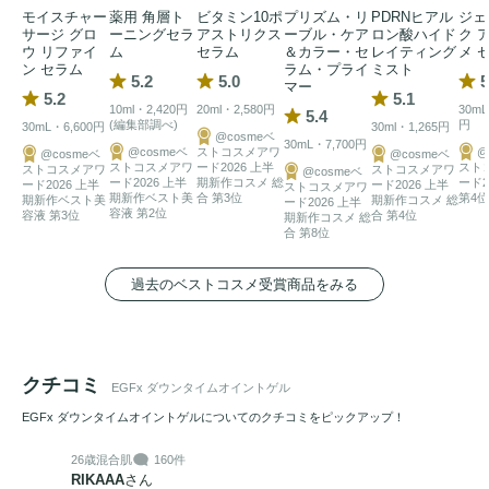
モイスチャー
薬用 角層ト
ビタミン10ポ
プリズム・リ
PDRNヒアル
ジェ
サージ グロ
ーニングセラ
アストリクス
ーブル・ケア
ロン酸ハイド
ク 
ウ リファイ
ム
セラム
＆カラー・セ
レイティング
メ 
ン セラム
ラム・プライ
ミスト
5.2
5.0
5
マー
5.2
5.1
10ml・2,420円
20ml・2,580円
30mL
5.4
(編集部調べ)
円
30mL・6,600円
30ml・1,265円
@cosmeベ
30mL・7,700円
@cosmeベ
ストコスメアワ
@
@cosmeベ
@cosmeベ
ストコスメアワ
ード2026 上半
スト
ストコスメアワ
ストコスメアワ
@cosmeベ
ード2026 上半
期新作コスメ 総
ード2
ード2026 上半
ード2026 上半
ストコスメアワ
期新作ベスト美
合 第3位
第4位
期新作ベスト美
期新作コスメ 総
ード2026 上半
容液 第2位
容液 第3位
合 第4位
期新作コスメ 総
合 第8位
過去のベストコスメ受賞商品をみる
クチコミ
EGFx ダウンタイムオイントゲル
EGFx ダウンタイムオイントゲルについてのクチコミをピックアップ！
26歳
混合肌
160件
RIKAAA
さん