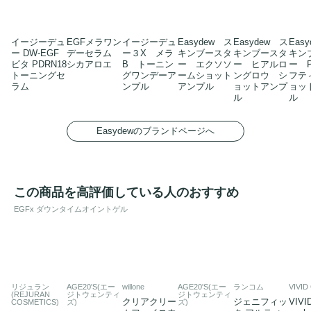
イージーデュ
EGFメラワン
イージーデュ
Easydew ス
Easydew ス
Eas
ー DW-EGF
デーセラム
ー３X メラ
キンブースタ
キンブースタ
キン
ビタ PDRN18
シカアロエ
B トーニン
ー エクソソ
ー ヒアルロ
ー 
トーニングセ
グワンデーア
ームショット
ングロウ シ
フテ
ラム
ンプル
アンプル
ョットアンプ
ョッ
ル
ル
Easydewのブランドページへ
この商品を高評価している人のおすすめ
EGFx ダウンタイムオイントゲル
リジュラン
AGE20'S(エー
willone
AGE20'S(エー
ランコム
VIVI
(REJURAN
ジトウェンティ
ジトウェンティ
クリアクリー
ジェニフィッ
VIVI
COSMETICS)
ズ)
ズ)