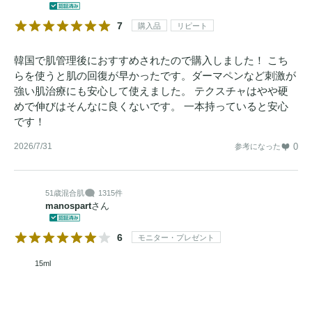
7
購入品
リピート
韓国で肌管理後におすすめされたので購入しました！ こち
らを使うと肌の回復が早かったです。ダーマペンなど刺激が
強い肌治療にも安心して使えました。 テクスチャはやや硬
めで伸びはそんなに良くないです。 一本持っていると安心
です！
2026/7/31
0
参考になった
51歳
混合肌
1315件
manospart
さん
6
モニター・プレゼント
15ml