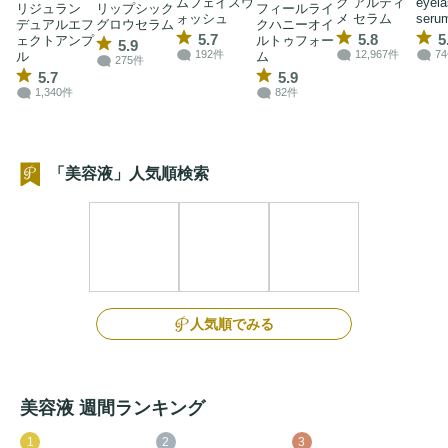
ムフェイスウ
ク アルティ
eyel
リジュラン
リップシック
フィールライ
ォッシュ
メ セラム
seru
デュアルエフ
グロウセラム
クハニーオイ
5.7
5.8
5
ェクトアンプ
ルトゥフォー
5.9
192件
12,967件
7
ル
ム
275件
5.7
5.9
1,340件
82件
「美容液」人気順検索
人気順でみる
美容液 週間ランキング
1
2
3