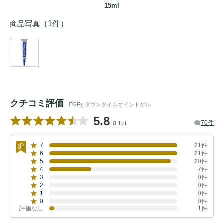
15ml
商品写真
（1件）
クチコミ評価
EGFx ダウンタイムオイントゲル
5.8
70件
0.1pt
7
21件
6
21件
5
20件
4
7件
3
0件
2
0件
1
0件
0
0件
評価なし
1件