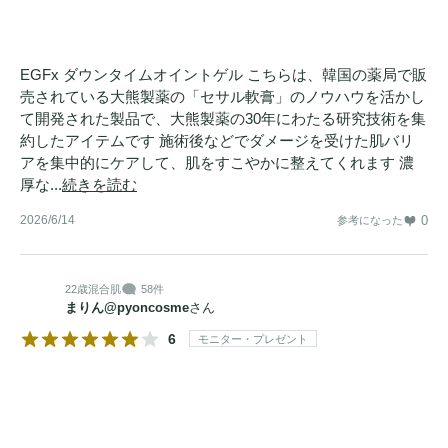
EGFx ダウンタイムオイントゲル こちらは、韓国の薬局で販
売されている大熊製薬の「セサル軟膏」のノウハウを活かし
て開発された製品で、大熊製薬の30年にわたる研究技術を集
約したアイテムです 施術後などでダメージを受けた肌バリ
アを集中的にケアして、肌をすこやかに整えてくれます 濃
厚な...
続きを読む
2026/6/14
0
参考になった
22歳
混合肌
58件
まりん@pyoncosme
さん
6
モニター・プレゼント