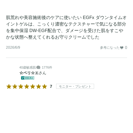
肌荒れや美容施術後のケアに使いたい EGFx ダウンタイムオ
イントゲルは、こっくり濃密なテクスチャーで気になる部分
を集中保湿 DW-EGF配合で、ダメージを受けた肌をすこや
かな状態へ整えてくれるお守りクリームでした
2026/6/9
0
参考になった
40歳
敏感肌
1776件
☆ペリ☆エ
さん
7
モニター・プレゼント