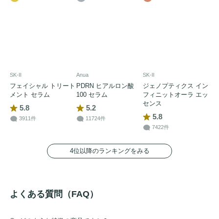
SK-II
Anua
SK-II
フェイシャル トリート
PDRN ヒアルロン酸
ジェノプティクス イン
メント セラム
100 セラム
フィニットオーラ エッ
センス
5.8
5.2
5.8
3911件
11724件
7422件
4位以降のランキングをみる
よくある質問（FAQ）