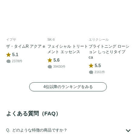
イプサ
SK-II
エリクシール
ザ・タイムR アクア e
フェイシャル トリート
ブライトニング ローシ
メント エッセンス
ョン しっとりタイプ
5.1
ca
5.6
2378件
5.5
39430件
2161件
4位以降のランキングをみる
よくある質問（FAQ）
どのような特徴の商品ですか？