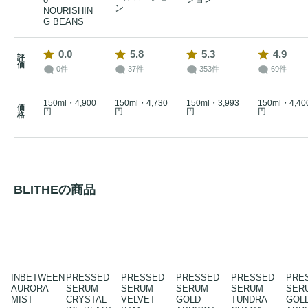
ン
NOURISHIN
G BEANS
0.0
5.8
5.3
4.9
評
価
0件
37件
353件
69件
150ml・4,900
150ml・4,730
150ml・3,993
150ml・4,40
価
円
円
円
円
格
BLITHEの商品
INBETWEEN
PRESSED
PRESSED
PRESSED
PRESSED
PRE
AURORA
SERUM
SERUM
SERUM
SERUM
SER
MIST
CRYSTAL
VELVET
GOLD
TUNDRA
GOL