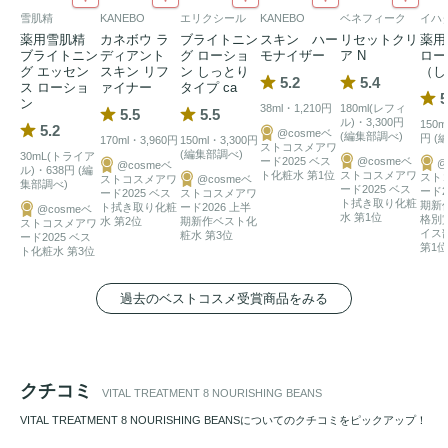
雪肌精
KANEBO
エリクシール
KANEBO
ベネフィーク
イハ
薬用雪肌精
カネボウ ラ
ブライトニン
スキン ハー
リセットクリ
薬用
ブライトニン
ディアント
グ ローショ
モナイザー
ア N
ロー
グ エッセン
スキン リフ
ン しっとり
（し
5.2
5.4
ス ローショ
ァイナー
タイプ ca
5
ン
38ml・1,210円
180ml(レフィ
5.5
5.5
ル)・3,300円
150m
5.2
@cosmeベ
(編集部調べ)
円 (
170ml・3,960円
150ml・3,300円
ストコスメアワ
(編集部調べ)
30mL(トライア
ード2025 ベス
@cosmeベ
@
@cosmeベ
ル)・638円 (編
ト化粧水 第1位
ストコスメアワ
スト
ストコスメアワ
@cosmeベ
集部調べ)
ード2025 ベス
ード2
ード2025 ベス
ストコスメアワ
ト拭き取り化粧
期新
ト拭き取り化粧
ード2026 上半
@cosmeベ
水 第1位
格別
水 第2位
期新作ベスト化
ストコスメアワ
イス
粧水 第3位
ード2025 ベス
第1位
ト化粧水 第3位
過去のベストコスメ受賞商品をみる
クチコミ
VITAL TREATMENT 8 NOURISHING BEANS
VITAL TREATMENT 8 NOURISHING BEANSについてのクチコミをピックアップ！