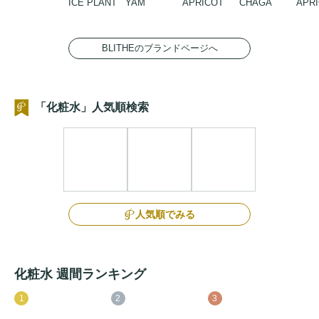
ICE PLANT
YAM
APRICOT
CHAGA
APRI
BLITHEのブランドページへ
「化粧水」人気順検索
人気順でみる
化粧水 週間ランキング
1
2
3