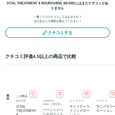
VITAL TREATMENT 8 NOURISHING BEANSにはまだクチコミがあ
りません
一番ノリでクチコミしてみませんか？
ぜひあなたの感想を教えてください！
クチコミする
クチコミ評価4.5以上の商品で比較
商
この商品
品
madama･
エトヴォス
イグニス
BLITHE
hada（真珠肌）
モイスチャラ
サニーサワ
VITAL
ベーシックパ
イジングロー
ローション
TREATMENT
ールローショ
ション
8