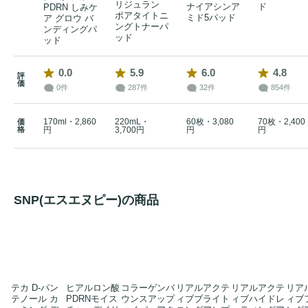
リジュラン
ナイアシンア
ド
PDRN しみケ
ポアタイトニ
ミド5パッド
ア グロウ バ
ングトナーパ
ンディングパ
ッド
ッド
0.0
5.9
6.0
4.8
評
価
0件
287件
32件
854件
170ml・2,860
220mL・
60枚・3,080
70枚・2,400
価
格
円
3,700円
円
円
SNP(エスエヌピー)の商品
テカ D-パン
ヒアルロン酸
コラーゲンバ
リアルアクテ
リアルアクテ
リア
テノール カ
PDRNモイス
ウンスアップ
ィブブライト
ィブハイドレ
ィブ