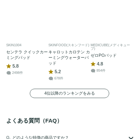
SKIN1004
SKINFOOD(スキンフード)
MEDICUBE(メディキュー
ブ)
センテラ クイックカー
キャロットカロテン カ
ゼロPOバッド
ミングパッド
ーミングウォーターパ
ッド
4.8
5.8
854件
5.2
2498件
678件
4位以降のランキングをみる
よくある質問（FAQ）
どのような特徴の商品ですか？