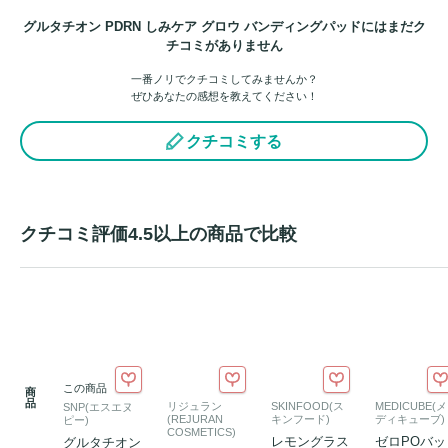
グルタチオン PDRN しみケア グロウ バンディングパッドにはまだク
チコミがありません
一番ノリでクチコミしてみませんか？
ぜひあなたの感想を教えてください！
クチコミする
クチコミ評価4.5以上の商品で比較
この商品
商
品
リジュラン
SKINFOOD(ス
MEDICUBE(メ
SNP(エスエヌ
(REJURAN
キンフード)
ディキューブ)
ピー)
COSMETICS)
レモングラス
ゼロPOバッ
グルタチオン