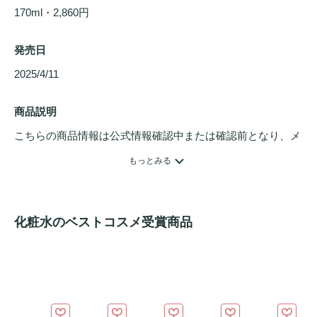
170ml・2,860円
発売日
2025/4/11 
商品説明
こちらの商品情報は公式情報確認中または確認前となり、メ
ンバーさんによる登録を含みます。詳細は
こちら
もっとみる
グルタチオンｘPDRN配合！

乾燥による
くすみ
感や
ツヤ
不足が気になる肌を、みずみずし
化粧水のベストコスメ受賞商品
く明るい印象へ整えるデイリー
トナーパッド
。

【主な特徴】

・しっとりとしたエッセンスを含んだパッドが、肌に
うるお
い
を与えます。
