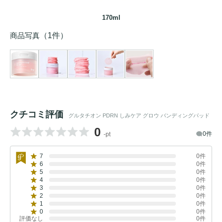
170ml
商品写真
（1件）
クチコミ評価
グルタチオン PDRN しみケア グロウ バンディングパッド
0
0件
-pt
7
0件
6
0件
5
0件
4
0件
3
0件
2
0件
1
0件
0
0件
評価なし
0件