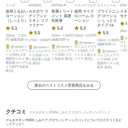
・グルタチオン配合で、肌に
ツヤ
感を与え、いきいきとした
イハダ
KANEBO
SOFINA iP
コスメデコルテ
エリクシール
KAN
印象へ。

薬用うるおい
カネボウ ラ
角層トリート
薬用 マイク
ブライトニン
スキ
・PDRN配合で、乾燥により乱れやすい肌コンディションを
ローション
ディアント
メント 基礎
ロバーム ロ
グ ローショ
モナ
（しっとり）
スキン リフ
化粧液
ーション
ン しっとり
すこやかに整えます。

5
ァイナー
タイプ ca
5.1
5.2
5.3
・肌のキメをなめらかに整え、乾燥による
くすみ
感をケア。

38ml
5.5
5.5
150mL・1,320
150ml・1,980円
150ml・4,070円
・抜き取りケアや部分
パック
として、朝晩の
スキンケア
に手
@
円 (編集部調べ)
(編集部調べ)
170ml・3,960円
150ml・3,300円
スト
@cosmeベ
(編集部調べ)
軽に使えます。

ード2
@cosmeベ
@cosmeベ
ストコスメアワ
@cosmeベ
ト化
ストコスメアワ
ストコスメアワ
ード2025 ベス
ストコスメアワ
@cosmeベ
・ベタつきにくく、メイク前の肌準備にもおすすめです。

ード2026 上半
ード2025 ベス
トミスト状スキ
ード2025 ベス
ストコスメアワ
期新作コスメ 価
ト化粧水 第2位
ンケア 第2位
ト拭き取り化粧
ード2026 上半
格別賞 ロープラ
水 第2位
期新作ベスト化
イス部門 化粧水
【主な成分】

粧水 第3位
第1位
・光彩ケア　→　グルタチオン

・肌コンディションケア　→　PDRN

過去のベストコスメ受賞商品をみる
・うるおいケア　→　エッセンス

・キメケア　→　
トナーパッド
クチコミ
グルタチオン PDRN しみケア グロウ バンディングパッド
グルタチオン PDRN しみケア グロウ バンディングパッドについてのクチコミをピ
ックアップ！