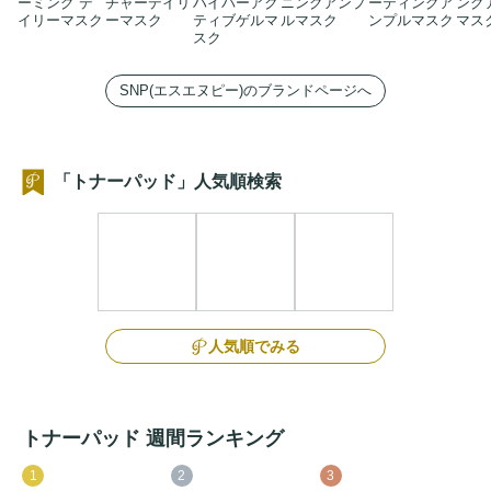
ーミング デ
チャーデイリ
ハイパーアク
ニングアンプ
ーティングア
ング
イリーマスク
ーマスク
ティブゲルマ
ルマスク
ンプルマスク
マス
スク
SNP(エスエヌピー)のブランドページへ
「トナーパッド」人気順検索
人気順でみる
トナーパッド 週間ランキング
1
2
3