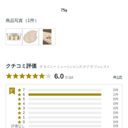
75g
商品写真
（1件）
クチコミ評価
ザ タイニー ミュージシャンズ オブ ザ フォレスト
6.0
1件
0.2pt
7
0件
6
1件
5
0件
4
0件
3
0件
2
0件
1
0件
0
0件
評価なし
0件