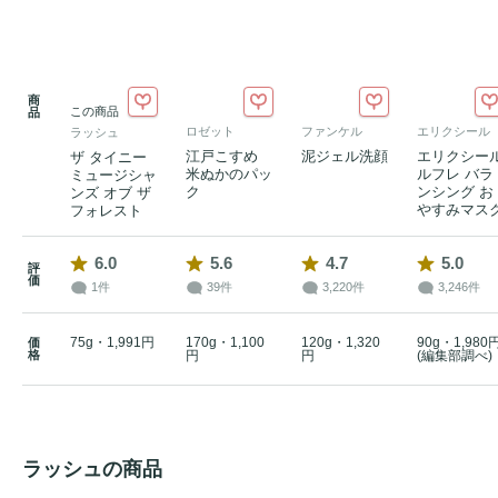
商
この商品
品
ロゼット
ファンケル
エリクシール
ラッシュ
江戸こすめ
泥ジェル洗顔
エリクシー
ザ タイニー
米ぬかのパッ
ルフレ バラ
ミュージシャ
ク
ンシング お
ンズ オブ ザ
やすみマス
フォレスト
6.0
5.6
4.7
5.0
評
価
1件
39件
3,220件
3,246件
75g・1,991円
170g・1,100
120g・1,320
90g・1,980
価
格
円
円
(編集部調べ)
ラッシュの商品