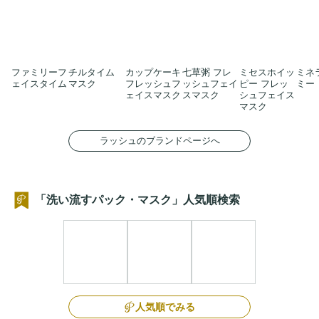
ファミリーフ
チルタイム
カップケーキ
七草粥 フレ
ミセスホイッ
ミネ
ェイスタイム
マスク
フレッシュフ
ッシュフェイ
ピー フレッ
ミー
ェイスマスク
スマスク
シュフェイス
マスク
ラッシュのブランドページへ
「洗い流すパック・マスク」人気順検索
人気順でみる