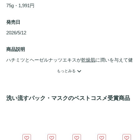
75g・1,991円
発売日
2026/5/12 
商品説明
ハチミツとヘーゼルナッツエキスが
乾燥肌
に潤いを与えて健
やかに保つ、初夏の数量限定フレッシュ
フェイスマスク
で
もっとみる
す。目を閉じてゆったり
スキンケア
をしていると、森の声に
耳を傾けているような気分になれます。

洗い流すパック・マスクのベストコスメ受賞商品
スコットランドの北西沖にあるアウター・ヘブリディーズ諸
島（ウェスタン・アイルズ）の民話をヒントに誕生したのが
『ザ タイニー ミュージシャンズ オブ ザ フォレスト』で
す。
