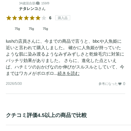
34歳
混合肌
159件
す。また、お肌を健やかに保つ働きもあります。

ナタレンコ
さん
6
購入品
＜ヘーゼルナッツエキス＞

75g
75g
75g
「セイヨウハシバミ」とも呼ばれるヘーゼルナッツから得
た、ビタミンやタンパク質を含むエキスです。角層の潤いを
lushの店員さんに、今までの商品で言うと、bbcや人魚姫に
保ち、肌触りを柔らかくします。

近いと言われて購入しました。 確かに人魚姫が持っていた
ような肌に染み渡るようなみずみずしさと乾燥毛穴に対策に
＜ワカメエキス＞

バッチリ効果がありました。 さらに、進化した点といえ
ば、ハチミツのおかげなのか伸びがスルスルとしていて、今
ミネラルとビタミンを含むワカメから得たエキスがお肌をし
まではワカメがポロポロ...
続きを読む
っとり柔らかな質感に整えます。
2026/5/30
0
参考になった
クチコミ評価4.5以上の商品で比較