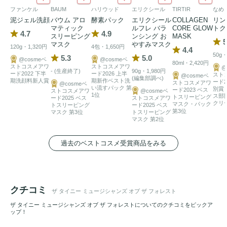
ミツバチの群れと一緒に暮らしていた老人は、一匹一匹に名
ファンケル
BAUM
ハリウッド
エリクシール
TIRTIR
なめ
前をつけて「森の小さな音楽家たち」と呼んでいました。ま
泥ジェル洗顔
バウム アロ
酵素パック
エリクシール
COLLAGEN
リン
た、彼は濃いハチミツ酒にヘーゼルナッツミルクや
ハーブ
を
マティック
ルフレ バラ
CORE GLOW
トク
4.7
4.9
スリーピング
ンシング お
MASK
混ぜて食べていたそうです。

5
マスク
やすみマスク
120g・1,320円
4包・1,650円
4.4
50g・
5.3
5.0
@cosmeベ
@cosmeベ
80ml・2,420円
ミツバチからの恵み・ハチミツ、ミルキーなヘーゼルナッツ
ストコスメアワ
ストコスメアワ
@
- (生産終了)
90g・1,980円
ード2022 下半
ード2026 上半
スト
@cosmeベ
(編集部調べ)
エキス、そしてワカメエキスは、古代より保湿ケアに重宝さ
期洗顔料新人賞
期新作ベスト洗
ード2
ストコスメアワ
@cosmeベ
い流すパック 第
別賞
ード2023 ベス
ストコスメアワ
@cosmeベ
れてきました。耳を澄ませば、これらの原材料がお肌に働き
1位
ス部
トスリーピング
ード2025 ベス
ストコスメアワ
クリ
マスク・パック
トスリーピング
ード2025 ベス
かけるささやきが聞こえてくるかもしれません。

第3位
マスク 第3位
トスリーピング
マスク 第2位
“ビー”ティフルなしっとりお肌を目指す人は、ぜひ
洗顔料
過去のベストコスメ受賞商品をみる
『テリング ザ ビーズ』（数量限定商品）と一緒に使ってみ
てください。

■注目の原材料

クチコミ
ザ タイニー ミュージシャンズ オブ ザ フォレスト
ザ タイニー ミュージシャンズ オブ ザ フォレストについてのクチコミをピックア
＜ハチミツ＞

ップ！
与えた潤いを保ちながら、肌触りを柔らかくする原材料で