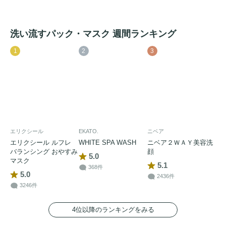
洗い流すパック・マスク 週間ランキング
1
2
3
エリクシール
EKATO.
ニベア
エリクシール ルフレ
WHITE SPA WASH
ニベア２ＷＡＹ美容洗
バランシング おやすみ
顔
5.0
マスク
5.1
368件
5.0
2436件
3246件
4位以降のランキングをみる