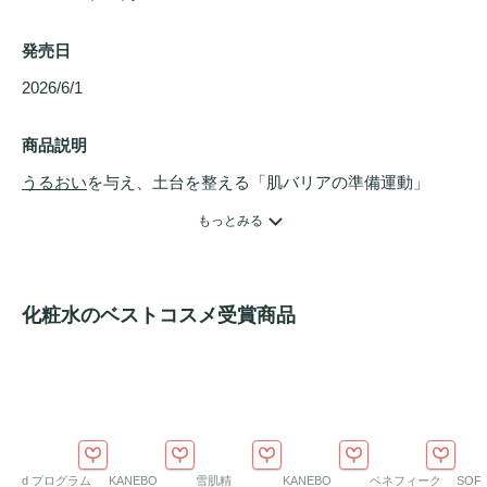
発売日
2026/6/1 
商品説明
うるおい
を与え、土台を整える「肌バリアの準備運動」

世界初成分らっきょうフルクタン、アクテイブ酵母エキスを
もっとみる
はじめ200種類以上の美肌成分が含まれています。分子設計
されたポリマーとの相乗効果により、お肌がしっとり潤い、
べたつかない
化粧水
です。潤いに満ちたお肌の土台を整えま
化粧水のベストコスメ受賞商品
す。スプレーミストタイプなので全身にも使えます。

主要成分　らっきょうフルクタン（フルクタン）、サッカロ
アレルギーテスト済
み、累積刺激テスト済、原料安全性試
験　皮膚一次刺激試験刺激なし、遺伝毒性試験 AMES陰性

全ての方にアレルギーが起きないということではありませ
d プログラム
KANEBO
雪肌精
KANEBO
ベネフィーク
SOFI