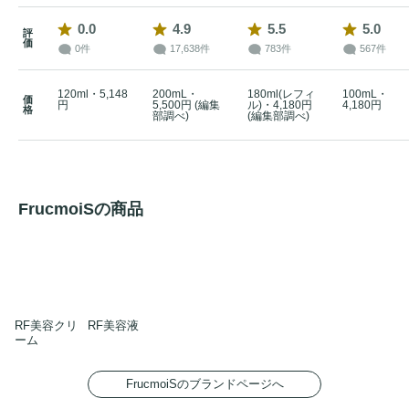
0.0
4.9
5.5
5.0
評
価
0件
17,638件
783件
567件
120ml・5,148
200mL・
180ml(レフィ
100mL・
価
円
5,500円 (編集
ル)・4,180円
4,180円
格
部調べ)
(編集部調べ)
FrucmoiSの商品
RF美容クリ
RF美容液
ーム
FrucmoiSのブランドページへ