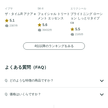
イプサ
SK-II
エリクシール
ザ・タイムR アクア e
フェイシャル トリート
ブライトニング ローシ
メント エッセンス
ョン しっとりタイプ
5.1
ca
5.6
2387件
5.5
39432件
2165件
4位以降のランキングをみる
よくある質問（FAQ）
どのような特徴の商品ですか？
価格はいくらですか？