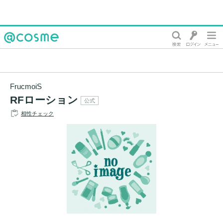
@cosme
FrucmoiS
RFローション
公式
相性チェック