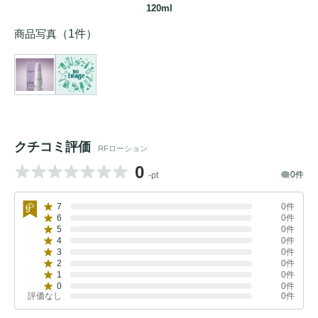
120ml
商品写真
（1件）
クチコミ評価
RFローション
0
0件
-pt
7
0件
6
0件
5
0件
4
0件
3
0件
2
0件
1
0件
0
0件
評価なし
0件