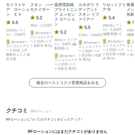
ん。
モイストケ
スキン ハー
薬用雪肌精
カネボウ ラ
リセットクリ
角層
ア ローショ
モナイザー
ブライトニン
ディアント
ア N
メン
ン ＥＸ
グ エッセン
スキン リフ
化粧
5.2
5.4
ス ローショ
ァイナー
5.5
5
ン
38ml・1,210円
180ml(レフィ
5.5
ル)・3,300円
110ml(レフィ
150m
5.2
@cosmeベ
(編集部調べ)
ル)・2,860円
(編集
170ml・3,960円
ストコスメアワ
30mL(トライア
ード2025 ベス
@cosmeベ
@cosmeベ
@
@cosmeベ
ル)・638円 (編
ト化粧水 第1位
ストコスメアワ
ストコスメアワ
スト
ストコスメアワ
集部調べ)
ード2025 ベス
ード2026 上半
ード2
ード2025 ベス
ト拭き取り化粧
期新作コスメ 総
ト化
ト拭き取り化粧
@cosmeベ
水 第1位
合大賞
水 第2位
ストコスメアワ
ード2025 ベス
ト化粧水 第3位
過去のベストコスメ受賞商品をみる
クチコミ
RFローション
RFローションについてのクチコミをピックアップ！
RFローションにはまだクチコミがありません