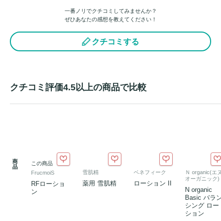
一番ノリでクチコミしてみませんか？
ぜひあなたの感想を教えてください！
クチコミする
クチコミ評価4.5以上の商品で比較
商
この商品
品
雪肌精
ベネフィーク
Ｎ organic(エ
FrucmoiS
オーガニック)
薬用 雪肌精
ローション II
RFローショ
N organic
ン
Basic バラ
シング ロー
ション