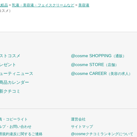
化粧品
>
乳液・美容液・フェイスクリームなど
>
美容液
コスメ）
ストコスメ
@cosme SHOPPING
（通販）
レゼント
@cosme STORE
（店舗）
ューティニュース
@cosme CAREER
（美容の求人）
商品カレンダー
新クチコミ
責・コピーライト
運営会社
ルプ・お問い合わせ
サイトマップ
用規約違反に関するご連絡
@cosmeクチコミランキングについて