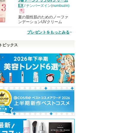
3番トーンアップUVクリーム
品
EX
/ ナンバーズイン(numbuzin)
夏の脂性肌のためのノーファ
現
ンデーションUVクリーム
プレゼントをもっとみる
品
トピックス