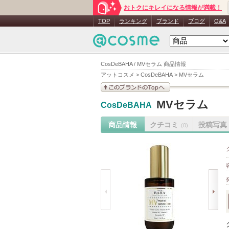
おトクにキレイになる情報が満載！
TOP
ランキング
ブランド
ブログ
Q&A
CosDeBAHA / MVセラム 商品情報
アットコスメ
>
CosDeBAHA
>
MVセラム
このブランドの情報を
MVセラム
CosDeBAHA
見る
商品情報
クチコミ
投稿写真
(0)
prev
next