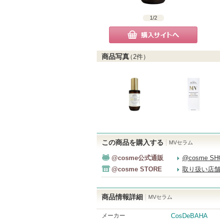
1
/
2
購入サイトへ
商品写真
（
2
件）
この商品を購入する
MVセラム
@cosme公式通販
@cosme S
@cosme STORE
取り扱い店
商品情報詳細
MVセラム
メーカー
CosDeBAHA