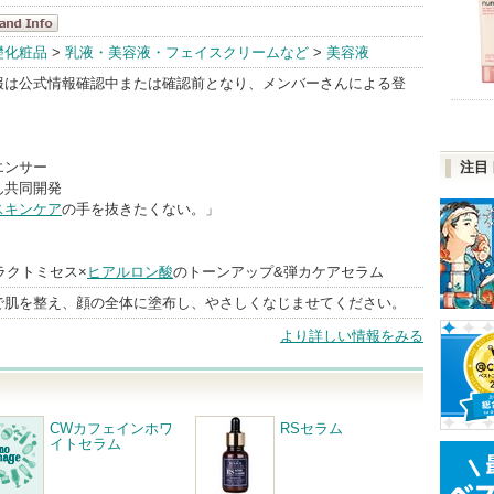
sDeBAHA
礎化粧品
>
乳液・美容液・フェイスクリームなど
>
美容液
ndInfo
報は公式情報確認中または確認前となり、メンバーさんによる登
エンサー
注目
ん共同開発
スキンケア
の手を抜きたくない。」
、
ラクトミセス×
ヒアルロン酸
のトーンアップ&弾カケアセラム
で肌を整え、顔の全体に塗布し、やさしくなじませてください。
より詳しい情報をみる
CWカフェインホワ
RSセラム
イトセラム