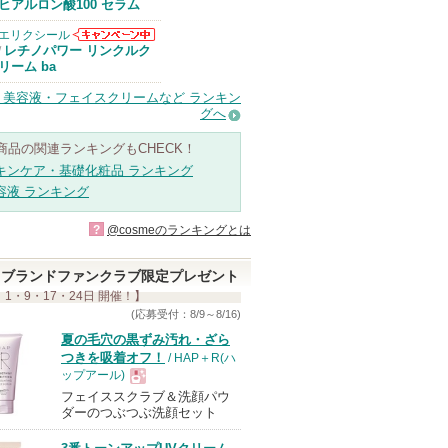
Anuaからのお
ヒアルロン酸100 セラム
知らせがありま
す
エリクシール
エリクシールか
レチノパワー リンクルク
/
らのお知らせが
リーム ba
あります
・美容液・フェイスクリームなど ランキン
グへ
商品の関連ランキングもCHECK！
キンケア・基礎化粧品 ランキング
容液 ランキング
?
@cosmeのランキングとは
ブランドファンクラブ限定プレゼント
 1・9・17・24日 開催！】
(応募受付：8/9～8/16)
夏の毛穴の黒ずみ汚れ・ざら
つきを吸着オフ！
/ HAP＋R(ハ
ップアール)
フェイススクラブ＆洗顔パウ
現
ダーのつぶつぶ洗顔セット