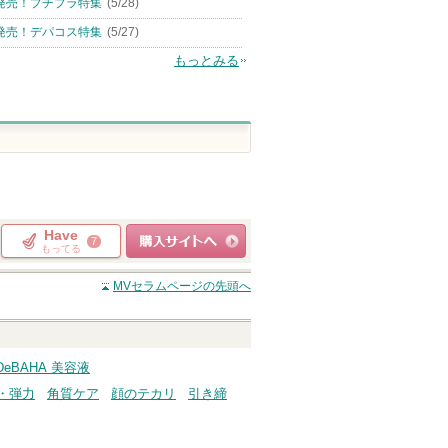
発売！プチプラ特集
(5/28)
発売！デパコス特集
(5/27)
もっとみる
Have
7
もってる
ショッピングサイト
MVセラム
ページの先頭へ
へ
DeBAHA 美容液
・弾力
角質ケア
顔のテカリ
引き締