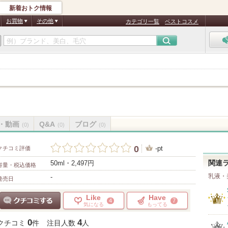
新着おトク情報
お買物
その他
カテゴリ一覧
ベストコスメ
・動画
Q&A
ブログ
(0)
(0)
(0)
0
-pt
クチコミ評価
50ml・2,497円
関連
容量・税込価格
乳液・
-
発売日
Like
Have
4
7
気になる
もってる
クチコミする
0
4
クチコミ
件
注目人数
人