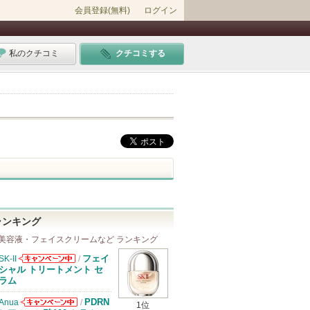
会員登録(無料)
ログイン
私のクチコミ
クチコミする
ランキング
美容液・フェイスクリームなど ランキング
フェイ
SK-II
/
SK-IIからのお
シャル トリートメント セ
知らせがありま
ラム
す
PDRN
Anua
/
1位