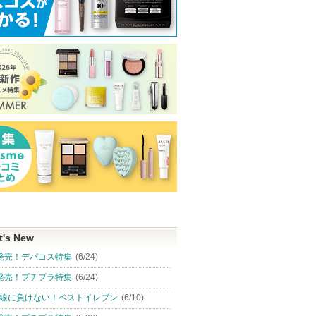
t's New
発売！デパコス特集
(6/24)
発売！プチプラ特集
(6/24)
線に負けない！ベストイレブン
(6/10)