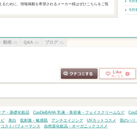
6月
えるために、情報掲載を希望されるメーカー様はぜひこちらをご覧
6月
・動画
Q&A
ブログ
(0)
(0)
(0)
Like
4
気になる
クチコミする
キンケア・基礎化粧品
CosDeBAHA 乳液・美容液・フェイスクリームなど
Cos
キビ
美白
低刺激・敏感肌
アンチエイジング
UVカットコスメ
肌のハリ
コストパフォーマンス
自然派化粧品・オーガニックコスメ