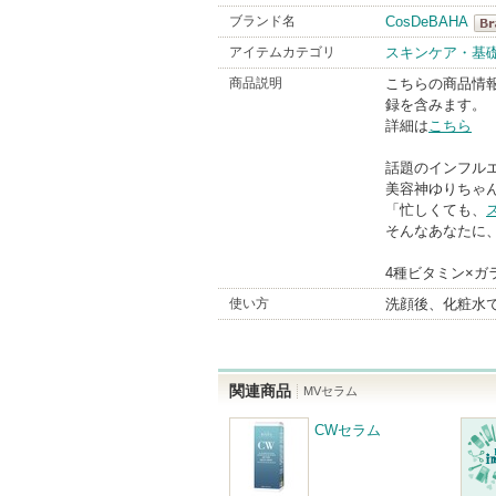
ブランド名
CosDeBAHA
Co
アイテムカテゴリ
スキンケア・基
Bra
商品説明
こちらの商品情
録を含みます。
詳細は
こちら
話題のインフル
美容神ゆりちゃ
「忙しくても、
そんなあなたに
4種ビタミン×ガ
使い方
洗顔後、化粧水
関連商品
MVセラム
CWセラム