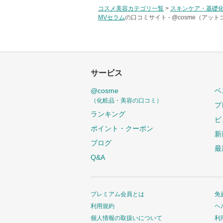
コスメ美容カテゴリ一覧
>
スキンケア・基礎
MVセラム
の口コミサイト -
@cosme（アット
サービス
@cosme
ベ
（化粧品・美容の口コミ）
プ
ランキング
ビ
ポイント・クーポン
新
ブログ
最
Q&A
プレミアム会員とは
免
利用規約
ヘ
個人情報の取扱いについて
利