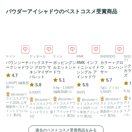
パウダーアイシャドウのベストコスメ受賞商品
光をレイヤリングし、多次元の輝きを放つ「神秘的な艶」
を。

ローズの棘と花びらを宿した、デュオ アイ カラーが数量限
定で発売。

POINT

ケイト
ディオール
ケイト
RMK
SHISEIDO
SUQ
ク)
バウンシーチ
バックステー
ポッピングシ
RMK インフ
カラー＋グロ
1/ 光のレイヤリングによって、目元の骨格美を引き立てる至
シグ
ークシャドウ
ジ グロウ マ
ルエットシャ
ィニシェイド
ウ エンハン
カラ
キシマイザー
ドウ
シングル ア
サー
高の粉質

4.7
ズ
パレット
イシャドウ
5.1
5.7
高密度に微細化された
パール
が光を拡散し、角度によって表
5
1,650円 (編集部
5.8
5.5
調べ)
情を変える多次元の輝きを演出する「ルミエール」タイプ。

3.6g・1,540円
7g(レフィル)・
6.2g
(編集部調べ)
5,500円
6,930円
550円
@cosmeベ
@
ストコスメアワ
@cosmeベ
@cosmeベ
@cosmeベ
@cosmeベ
スト
ード2026 上半
2/ 仕上がりを自在に操る、2つの表情

ストコスメアワ
ストコスメアワ
ストコスメアワ
ストコスメアワ
ード2
期新作ベストア
ード2025 ベス
ード2026 上半
ード2025 ベス
ード2025 ベス
そのまま纏えば、光が透けるような軽やかなシマーを。濡ら
トア
イシャドウパレ
トアイシャドウ
期新作ベストチ
トハイライト 第
ト単色アイシャ
パレ
ット 第2位
パレット 第2位
ーク 第3位
1位
ドウ 第2位
したブラシやチップで使えば、より濃密でセンシュアルな深
みへ。その日の欲望に合わせた、自由な表現を叶えます。

過去のベストコスメ受賞商品をみる