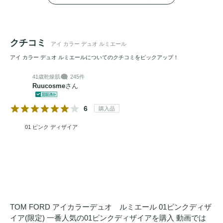
3/ ローズ プリック ピンクの限定コンパクトデザイン

アイコニックなTモチーフをあしらった、特別仕様のコンパ
クチコミ
クト。パウダーの表面には幾重にも折り重なるローズの花び
アイ カラー デュオ ルミエール
らを想起させるエンボスを施し、手にするたび、洗練された
アイ カラー デュオ ルミエールについてのクチコミをピックアップ！
高揚感をもたらします。

41歳
乾燥肌
245件
Ruucosme
さん
＝限定2色＝

光をレイヤリングする、2つの官能。

6
購入品
01 ピンク ディザイア
01 ピンク ディザイア：官能が潜む、ふれたくなる透明感。

・ライト ピンクとローズ クォーツのデュオ。

・澄んだ多次元の輝きが視線を吸い寄せ、光の虜にする磁力
を放ちます。

02 スモークド ローズ：知性を宿した、深く静かな官能の奥
TOM FORD アイカラーデュオ ルミエール 01ピンクディザ
行き。★おすすめカラー

イア(限定) 一番人気の01ピンクディザイアを購入 動画では