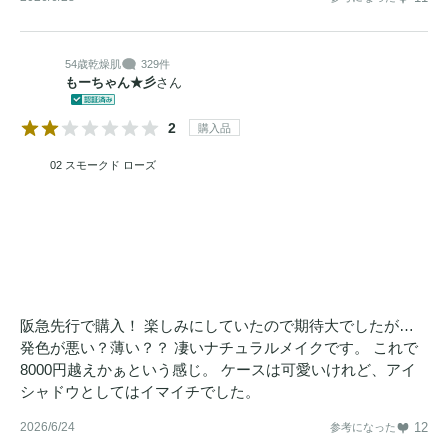
54歳
乾燥肌
329件
もーちゃん★彡
さん
2
購入品
02 スモークド ローズ
阪急先行で購入！ 楽しみにしていたので期待大でしたが…
発色が悪い？薄い？？ 凄いナチュラルメイクです。 これで
8000円越えかぁという感じ。 ケースは可愛いけれど、アイ
シャドウとしてはイマイチでした。
2026/6/24
12
参考になった