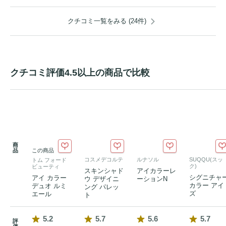
クチコミ一覧をみる (24件)
クチコミ評価4.5以上の商品で比較
商
品
この商品
コスメデコルテ
ルナソル
SUQQU(スッ
トム フォード
ク)
ビューティ
スキンシャド
アイカラーレ
シグニチャ
アイ カラー
ウ デザイニ
ーションN
カラー アイ
デュオ ルミ
ング パレッ
ズ
エール
ト
5.2
5.7
5.6
5.7
評