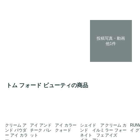
投稿写真・動画
他1件
トム フォード ビューティの商品
クリーム ア
アイ アンド
アイ カラー
シェイド ア
クリーム カ
RUN
ンド パウダ
チーク パレ
クォード
ンド イルミ
ラー フォー
イ 
ー アイ カラ
ット
ネイト フェ
アイズ