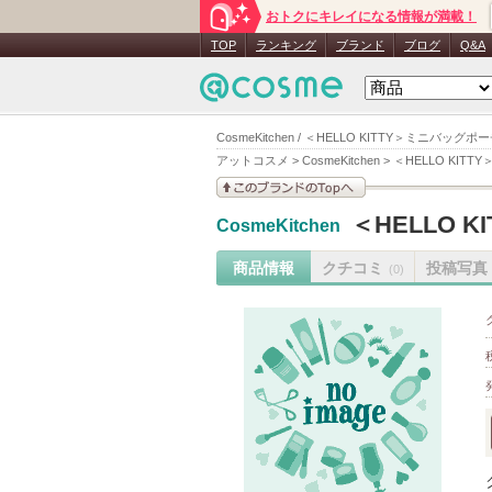
おトクにキレイになる情報が満載！
TOP
ランキング
ブランド
ブログ
Q&A
CosmeKitchen / ＜HELLO KITTY＞ミニバッグ
アットコスメ
>
CosmeKitchen
>
＜HELLO KIT
このブランドの情報を
＜HELLO 
CosmeKitchen
見る
商品情報
クチコミ
投稿写真
(0)