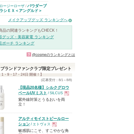
パウダーブ
ロージーローザ
/
ラシＥＸ＜アングルド＞
メイクアップグッズ ランキングへ
商品の関連ランキングもCHECK！
容グッズ・美容家電 ランキング
粧ポーチ ランキング
?
@cosmeのランキングとは
ブランドファンクラブ限定プレゼント
 1・9・17・24日 開催！】
(応募受付：8/1～8/8)
【現品20名様】シルクグロウ
ベールUVミスト
/ SILCUS
紫外線対策とうるおいを両
現
立！
品
アルティモイストピールロー
ション
/ エトヴォス
敏感肌にこそ、すこやかな角
現