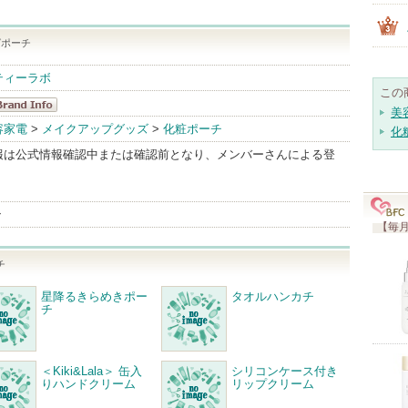
グポーチ
ティーラボ
この
美
osmeKitchen
容家電
>
メイクアップグッズ
>
化粧ポーチ
化
randInfo
報は公式情報確認中または確認前となり、メンバーさんによる登
ン
【毎月
チ
星降るきらめきポー
タオルハンカチ
チ
＜Kiki&Lala＞ 缶入
シリコンケース付き
りハンドクリーム
リップクリーム