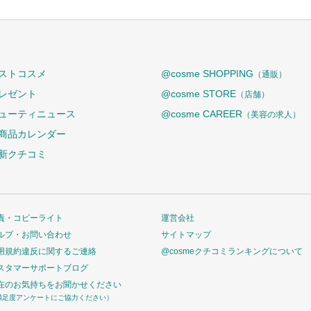
ストコスメ
@cosme SHOPPING
（通販）
レゼント
@cosme STORE
（店舗）
ューティニュース
@cosme CAREER
（美容の求人）
商品カレンダー
新クチコミ
責・コピーライト
運営会社
ルプ・お問い合わせ
サイトマップ
用規約違反に関するご連絡
@cosmeクチコミランキングについて
スタマーサポートブログ
在のお気持ちをお聞かせください
満足度アンケートにご協力ください）