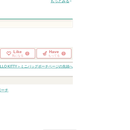
もっとみる
Like
Have
0
0
気になる
もってる
LLO KITTY＞ミニバッグポーチ
ページの先頭へ
粧ポーチ