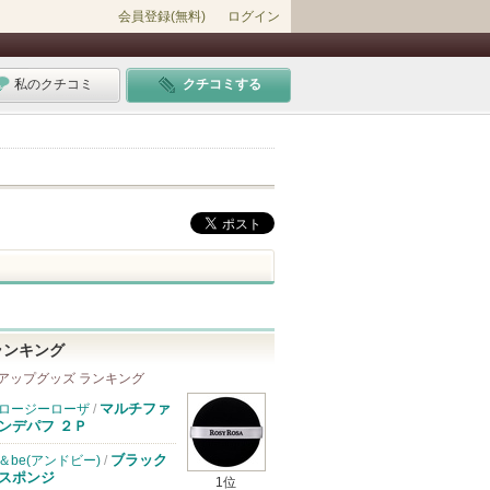
会員登録(無料)
ログイン
私のクチコミ
クチコミする
ランキング
アップグッズ ランキング
マルチファ
ロージーローザ
/
ンデパフ ２Ｐ
ブラック
＆be(アンドビー)
/
スポンジ
1位