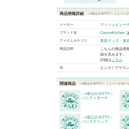
商品情報詳細
＜HELLO KITTY＞ミニバッ
メーカー
マッシュビュー
ブランド名
CosmeKitchen
C
アイテムカテゴリ
美容グッズ・美
B
商品説明
こちらの商品情
録を含みます。
詳細は
こちら
色
ピンク
ブラウ
関連商品
＜HELLO KITTY＞ミニバッグポー
＜HELLO KITTY＞
バニティポーチ
＜HELLO KITTY＞
バンスクリップ