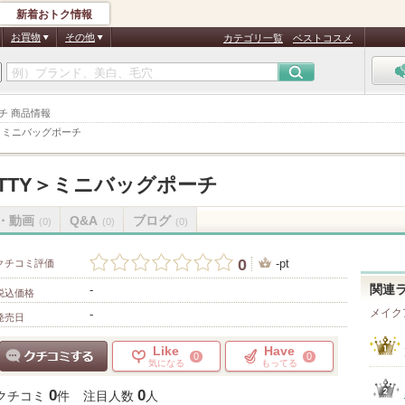
新着おトク情報
お買物
その他
カテゴリ一覧
ベストコスメ
ポーチ 商品情報
TY＞ミニバッグポーチ
KITTY＞ミニバッグポーチ
・動画
Q&A
ブログ
(0)
(0)
(0)
0
-pt
クチコミ評価
-
関連
税込価格
メイク
-
発売日
Like
Have
0
0
気になる
もってる
クチコミする
0
0
クチコミ
件
注目人数
人