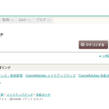
・動画
Q&A
ブログ
(0)
(0)
(0)
ーチ
クチコミする
＜HE
連リンク
美容グッズ・美容家電
CosmeKitchen メイクアップグッズ
CosmeKitchen 化
ス
家電
>
メイクアップグッズ
>
化粧ポーチ
イト -
@cosme（アットコスメ）